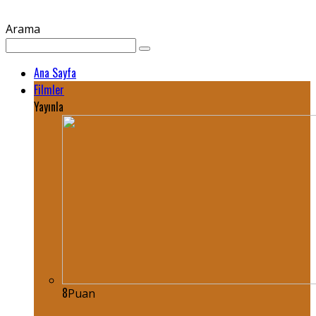
Arama
Ana Sayfa
Filmler
Yayınla
8
Puan