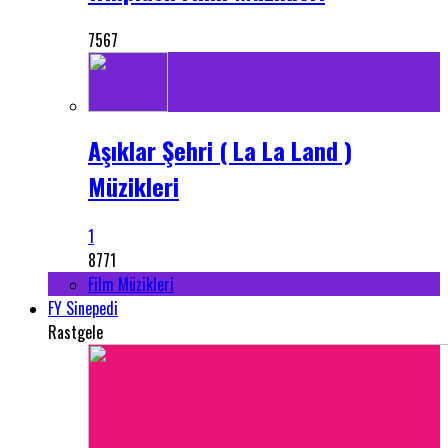
7567
Aşıklar Şehri ( La La Land )
Müzikleri
1
8771
Film Müzikleri
FY Sinepedi
Rastgele