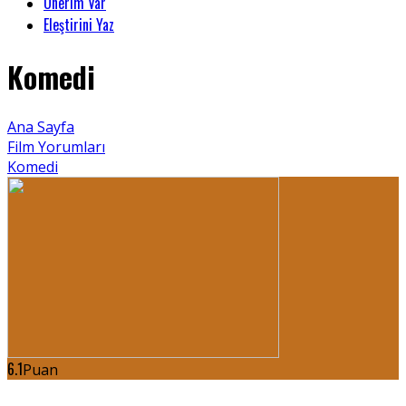
Önerim Var
Eleştirini Yaz
Komedi
Ana Sayfa
Film Yorumları
Komedi
6.1
Puan