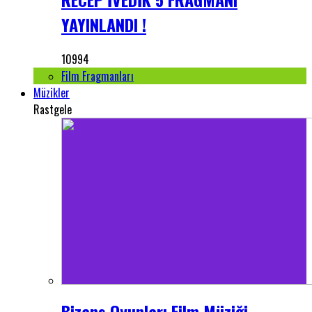
YAYINLANDI !
10994
Film Fragmanları
Müzikler
Rastgele
Bizans Oyunları Film Müziği -