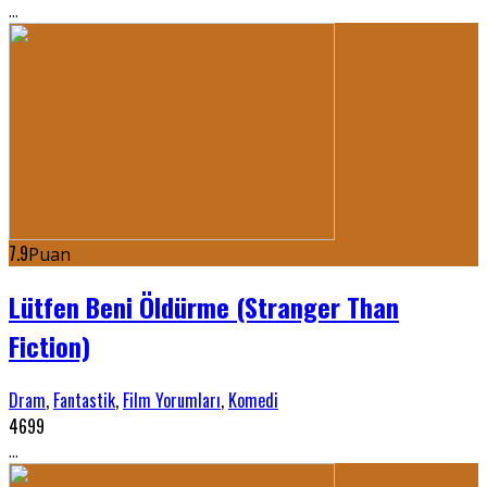
...
7.9
Puan
Lütfen Beni Öldürme (Stranger Than
Fiction)
Dram
,
Fantastik
,
Film Yorumları
,
Komedi
4699
...