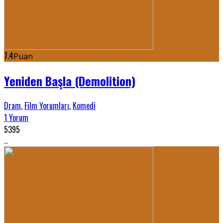
7.4
Puan
Yeniden Başla (Demolition)
Dram
,
Film Yorumları
,
Komedi
1 Yorum
5395
...