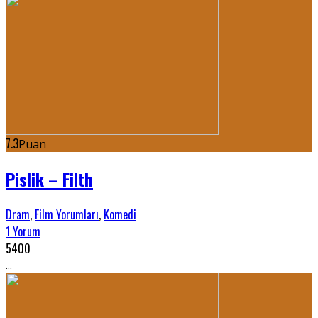
7.3
Puan
Pislik – Filth
Dram
,
Film Yorumları
,
Komedi
1 Yorum
5400
...