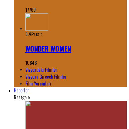
17769
6.4
Puan
WONDER WOMEN
10846
Vizyondaki Filmler
Vizyona Girecek Filmler
Film Yorumları
Haberler
Rastgele