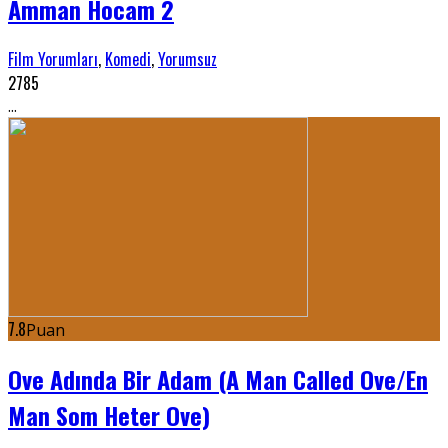
Amman Hocam 2
Film Yorumları
,
Komedi
,
Yorumsuz
2785
...
7.8
Puan
Ove Adında Bir Adam (A Man Called Ove/En
Man Som Heter Ove)