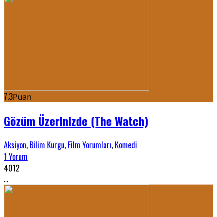
7.3
Puan
Gözüm Üzerinizde (The Watch)
Aksiyon
,
Bilim Kurgu
,
Film Yorumları
,
Komedi
1 Yorum
4012
...