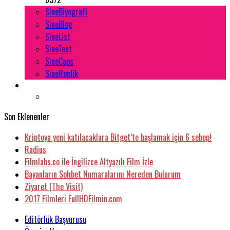
SineBiyografi
SineBlog
SineList
SineTest
SineCaps
SineReplik
Son Eklenenler
Kriptoya yeni katılacaklara Bitget’te başlamak için 6 sebep!
Radius
Filmlabs.co ile İngilizce Altyazılı Film İzle
Bayanların Sohbet Numaralarını Nereden Bulurum
Ziyaret (The Visit)
2017 Filmleri FullHDFilmin.com
Editörlük Başvurusu