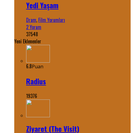
Yedi Yaşam
Dram
,
Film Yorumları
2 Yorum
37548
Yeni Eklenenler
6.8
Puan
Radius
19376
Ziyaret (The Visit)