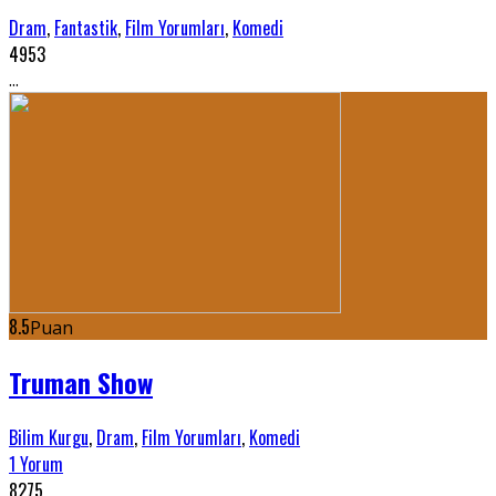
Dram
,
Fantastik
,
Film Yorumları
,
Komedi
4953
...
8.5
Puan
Truman Show
Bilim Kurgu
,
Dram
,
Film Yorumları
,
Komedi
1 Yorum
8275