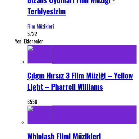
Terbiyesizim
Film Müzikleri
5722
Yeni Eklenenler
Çılgın Hırsız 3 Film Müziği – Yellow
Light – Pharrell Williams
6558
Whiplash Filmi Müzikleri