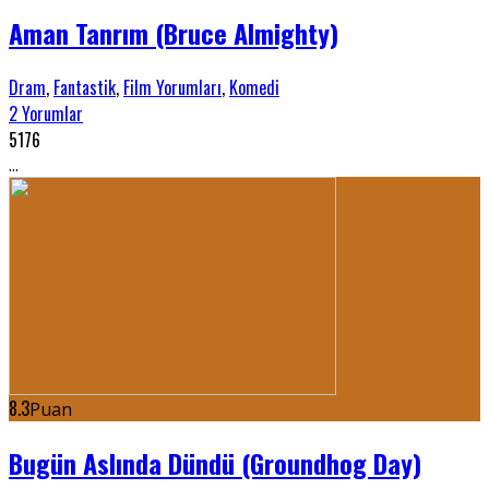
Aman Tanrım (Bruce Almighty)
Dram
,
Fantastik
,
Film Yorumları
,
Komedi
2 Yorumlar
5176
...
8.3
Puan
Bugün Aslında Dündü (Groundhog Day)