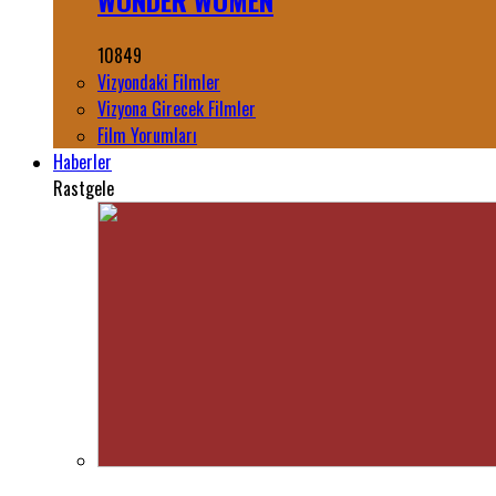
WONDER WOMEN
10849
Vizyondaki Filmler
Vizyona Girecek Filmler
Film Yorumları
Haberler
Rastgele