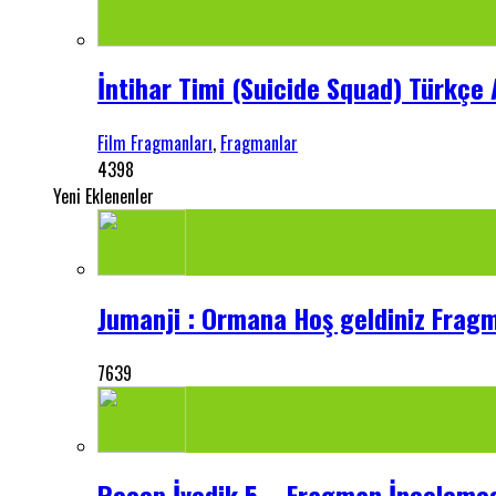
İntihar Timi (Suicide Squad) Türkçe 
Film Fragmanları
,
Fragmanlar
4398
Yeni Eklenenler
Jumanji : Ormana Hoş geldiniz Frag
7639
Recep İvedik 5 – Fragman İnceleme