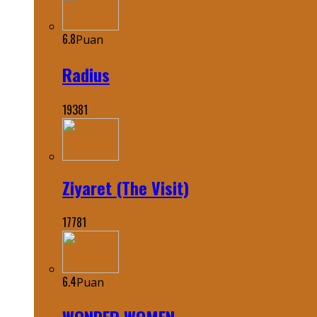
6.8
Puan
Radius
19381
Ziyaret (The Visit)
17781
6.4
Puan