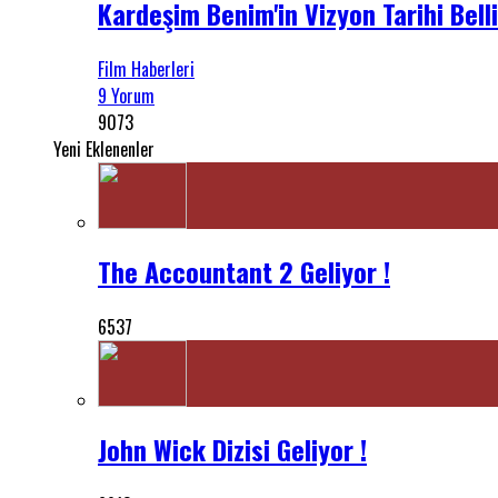
Kardeşim Benim'in Vizyon Tarihi Bell
Film Haberleri
9 Yorum
9073
Yeni Eklenenler
The Accountant 2 Geliyor !
6537
John Wick Dizisi Geliyor !