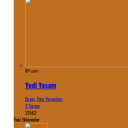
8
Puan
Yedi Yaşam
Dram
,
Film Yorumları
2 Yorum
37562
Yeni Eklenenler