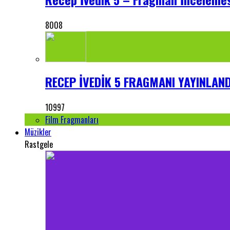
8008
RECEP İVEDİK 5 FRAGMANI YAYINLANDI
10997
Film Fragmanları
Müzikler
Rastgele