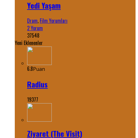
Yedi Yaşam
Dram
,
Film Yorumları
2 Yorum
37548
Yeni Eklenenler
6.8
Puan
Radius
19377
Ziyaret (The Visit)