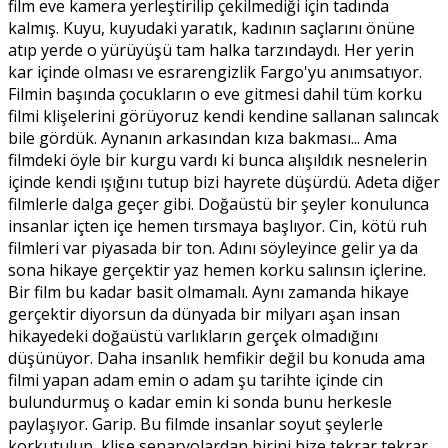
film eve kamera yerleştirilip çekilmediği için tadında
kalmış. Kuyu, kuyudaki yaratık, kadının saçlarını önüne
atıp yerde o yürüyüşü tam halka tarzındaydı. Her yerin
kar içinde olması ve esrarengizlik Fargo'yu anımsatıyor.
Filmin başında çocukların o eve gitmesi dahil tüm korku
filmi klişelerini görüyoruz kendi kendine sallanan salıncak
bile gördük. Aynanın arkasından kıza bakması... Ama
filmdeki öyle bir kurgu vardı ki bunca alışıldık nesnelerin
içinde kendi ışığını tutup bizi hayrete düşürdü. Adeta diğer
filmlerle dalga geçer gibi. Doğaüstü bir şeyler konulunca
insanlar içten içe hemen tırsmaya başlıyor. Cin, kötü ruh
filmleri var piyasada bir ton. Adını söyleyince gelir ya da
sona hikaye gerçektir yaz hemen korku salınsın içlerine.
Bir film bu kadar basit olmamalı. Aynı zamanda hikaye
gerçektir diyorsun da dünyada bir milyarı aşan insan
hikayedeki doğaüstü varlıkların gerçek olmadığını
düşünüyor. Daha insanlık hemfikir değil bu konuda ama
filmi yapan adam emin o adam şu tarihte içinde cin
bulundurmuş o kadar emin ki sonda bunu herkesle
paylaşıyor. Garip. Bu filmde insanlar soyut şeylerle
korkutulup, klişe senaryolardan birini bize tekrar tekrar