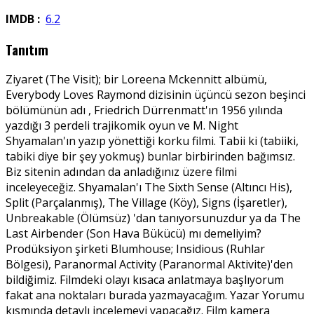
IMDB :
6.2
Tanıtım
Ziyaret (The Visit); bir Loreena Mckennitt albümü,
Everybody Loves Raymond dizisinin üçüncü sezon beşinci
bölümünün adı , Friedrich Dürrenmatt'ın 1956 yılında
yazdığı 3 perdeli trajikomik oyun ve M. Night
Shyamalan'ın yazıp yönettiği korku filmi. Tabii ki (tabiiki,
tabiki diye bir şey yokmuş) bunlar birbirinden bağımsız.
Biz sitenin adından da anladığınız üzere filmi
inceleyeceğiz. Shyamalan'ı The Sixth Sense (Altıncı His),
Split (Parçalanmış), The Village (Köy), Signs (İşaretler),
Unbreakable (Ölümsüz) 'dan tanıyorsunuzdur ya da The
Last Airbender (Son Hava Bükücü) mı demeliyim?
Prodüksiyon şirketi Blumhouse; Insidious (Ruhlar
Bölgesi), Paranormal Activity (Paranormal Aktivite)'den
bildiğimiz. Filmdeki olayı kısaca anlatmaya başlıyorum
fakat ana noktaları burada yazmayacağım. Yazar Yorumu
kısmında detaylı incelemeyi yapacağız. Film kamera