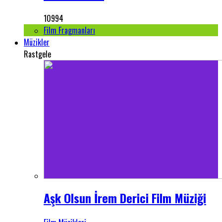
10994
Film Fragmanları
Müzikler
Rastgele
Aşk Olsun İrem Derici Film Müziği