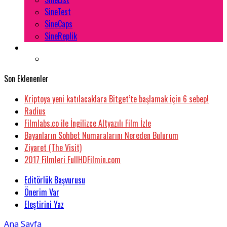
SineTest
SineCaps
SineReplik
Son Eklenenler
Kriptoya yeni katılacaklara Bitget’te başlamak için 6 sebep!
Radius
Filmlabs.co ile İngilizce Altyazılı Film İzle
Bayanların Sohbet Numaralarını Nereden Bulurum
Ziyaret (The Visit)
2017 Filmleri FullHDFilmin.com
Editörlük Başvurusu
Önerim Var
Eleştirini Yaz
Ana Sayfa