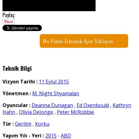
Paylaş:
Bu Filmi İzlemek İçin Tıklayın
Teknik Bilgi
Vizyon Tarihi :
11 Eylül 2015
Yönetmen :
M. Night Shyamalan
Oyuncular :
Deanna Dunagan
,
Ed Oxenbould
,
Kathryn
Hahn
,
Olivia DeJonge
,
Peter McRobbie
Tür :
Gerilim
,
Korku
Yapım Yılı - Yeri :
2015
-
ABD