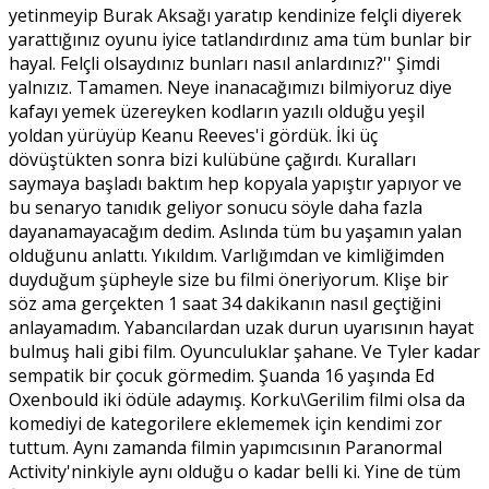
yetinmeyip Burak Aksağı yaratıp kendinize felçli diyerek
yarattığınız oyunu iyice tatlandırdınız ama tüm bunlar bir
hayal. Felçli olsaydınız bunları nasıl anlardınız?'' Şimdi
yalnızız. Tamamen. Neye inanacağımızı bilmiyoruz diye
kafayı yemek üzereyken kodların yazılı olduğu yeşil
yoldan yürüyüp Keanu Reeves'i gördük. İki üç
dövüştükten sonra bizi kulübüne çağırdı. Kuralları
saymaya başladı baktım hep kopyala yapıştır yapıyor ve
bu senaryo tanıdık geliyor sonucu söyle daha fazla
dayanamayacağım dedim. Aslında tüm bu yaşamın yalan
olduğunu anlattı. Yıkıldım. Varlığımdan ve kimliğimden
duyduğum şüpheyle size bu filmi öneriyorum. Klişe bir
söz ama gerçekten 1 saat 34 dakikanın nasıl geçtiğini
anlayamadım. Yabancılardan uzak durun uyarısının hayat
bulmuş hali gibi film. Oyunculuklar şahane. Ve Tyler kadar
sempatik bir çocuk görmedim. Şuanda 16 yaşında Ed
Oxenbould iki ödüle adaymış. Korku\Gerilim filmi olsa da
komediyi de kategorilere eklememek için kendimi zor
tuttum. Aynı zamanda filmin yapımcısının Paranormal
Activity'ninkiyle aynı olduğu o kadar belli ki. Yine de tüm