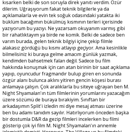
kısarken belki de son soruyla direk yanıtı verdim. Özür
dilerim. Uğraşıyorum fakat teknik bilgilerle ya da
açıklamalarla ve evin tek soğuk odasındaki yatakta iki
büklüm bacağımın bükülmüş kısmının terleri içerisinde
yazıyorum bu yazıyı. Ne yazarsam okuyanım varmış gibi
bir rahatlıktayım ya birde ne komik. Belki de sadece ben
varım burada, gelen teknik bilgiyi içine çekip filmle
alakasız gördüğü bu kısmı atlayıp geçiyor. Ama kesinlikle
bilmelisiniz ki buraya gelme amacım günlük yazmak,
kendimden bahsetmek falan değil. Sadece bu film
hakkında konuşmak için can atan birinin bir saat açıklama
yapıp, oyuncudur fragmandır bulup giren en sonunda
özgür alanı bulunca aklını yitiren gencin köşesi burası
anlamaya çalışın. Çok aralıklarla bu siteye uğrayan ben M.
Night Shyamalan'ın tüm filmlerinin yorumlarını yazacağım
üzere sözümü de buraya bırakiyim. Sınıftan bir
arkadaşımın Split'i izledin mi diye mesaj atması üzerine
ben bu adamı tanıdım sayılır. Hatırlıyorum önceden başka
bir dostumla D&R da gezip filmleri incelerken bu filmi
gösterip çok iyi film M. Night Shyamalan'ın annemle
izlemiştik demişti. Herneyse. The Village ve bu filmdeki