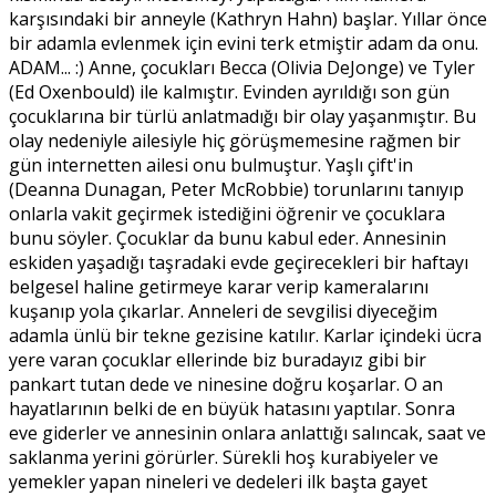
karşısındaki bir anneyle (Kathryn Hahn) başlar. Yıllar önce
bir adamla evlenmek için evini terk etmiştir adam da onu.
ADAM... :) Anne, çocukları Becca (Olivia DeJonge) ve Tyler
(Ed Oxenbould) ile kalmıştır. Evinden ayrıldığı son gün
çocuklarına bir türlü anlatmadığı bir olay yaşanmıştır. Bu
olay nedeniyle ailesiyle hiç görüşmemesine rağmen bir
gün internetten ailesi onu bulmuştur. Yaşlı çift'in
(Deanna Dunagan, Peter McRobbie) torunlarını tanıyıp
onlarla vakit geçirmek istediğini öğrenir ve çocuklara
bunu söyler. Çocuklar da bunu kabul eder. Annesinin
eskiden yaşadığı taşradaki evde geçirecekleri bir haftayı
belgesel haline getirmeye karar verip kameralarını
kuşanıp yola çıkarlar. Anneleri de sevgilisi diyeceğim
adamla ünlü bir tekne gezisine katılır. Karlar içindeki ücra
yere varan çocuklar ellerinde biz buradayız gibi bir
pankart tutan dede ve ninesine doğru koşarlar. O an
hayatlarının belki de en büyük hatasını yaptılar. Sonra
eve giderler ve annesinin onlara anlattığı salıncak, saat ve
saklanma yerini görürler. Sürekli hoş kurabiyeler ve
yemekler yapan nineleri ve dedeleri ilk başta gayet