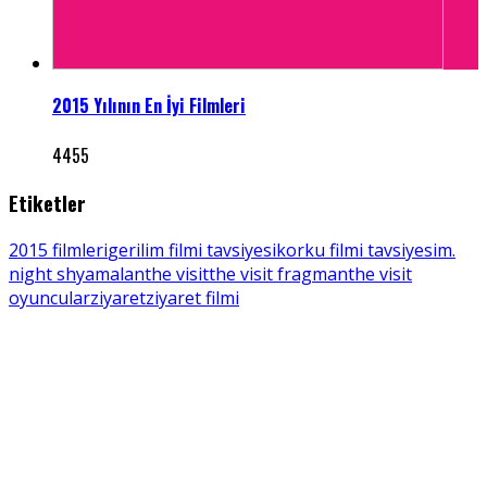
2015 Yılının En İyi Filmleri
4455
Etiketler
2015 filmleri
gerilim filmi tavsiyesi
korku filmi tavsiyesi
m.
night shyamalan
the visit
the visit fragman
the visit
oyuncular
ziyaret
ziyaret filmi