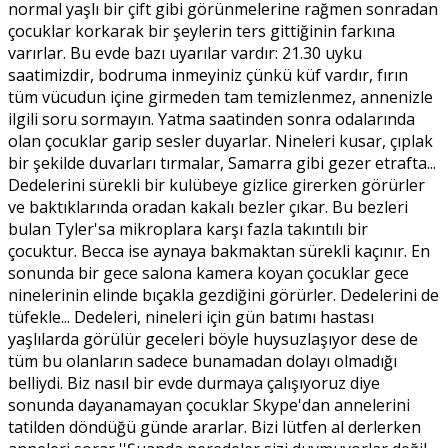
normal yaşlı bir çift gibi görünmelerine rağmen sonradan
çocuklar korkarak bir şeylerin ters gittiğinin farkına
varırlar. Bu evde bazı uyarılar vardır: 21.30 uyku
saatimizdir, bodruma inmeyiniz çünkü küf vardır, fırın
tüm vücudun içine girmeden tam temizlenmez, annenizle
ilgili soru sormayın. Yatma saatinden sonra odalarında
olan çocuklar garip sesler duyarlar. Nineleri kusar, çıplak
bir şekilde duvarları tırmalar, Samarra gibi gezer etrafta...
Dedelerini sürekli bir kulübeye gizlice girerken görürler
ve baktıklarında oradan kakalı bezler çıkar. Bu bezleri
bulan Tyler'sa mikroplara karşı fazla takıntılı bir
çocuktur. Becca ise aynaya bakmaktan sürekli kaçınır. En
sonunda bir gece salona kamera koyan çocuklar gece
ninelerinin elinde bıçakla gezdiğini görürler. Dedelerini de
tüfekle... Dedeleri, nineleri için gün batımı hastası
yaşlılarda görülür geceleri böyle huysuzlaşıyor dese de
tüm bu olanların sadece bunamadan dolayı olmadığı
belliydi. Biz nasıl bir evde durmaya çalışıyoruz diye
sonunda dayanamayan çocuklar Skype'dan annelerini
tatilden döndüğü günde ararlar. Bizi lütfen al derlerken