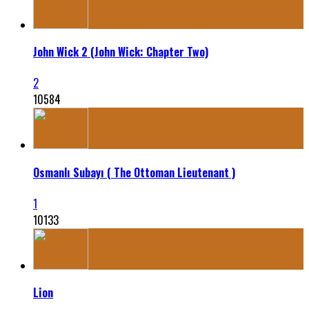
John Wick 2 (John Wick: Chapter Two)
2
10584
Osmanlı Subayı ( The Ottoman Lieutenant )
1
10133
Lion