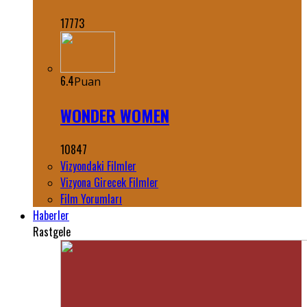
17773
6.4
Puan
WONDER WOMEN
10847
Vizyondaki Filmler
Vizyona Girecek Filmler
Film Yorumları
Haberler
Rastgele