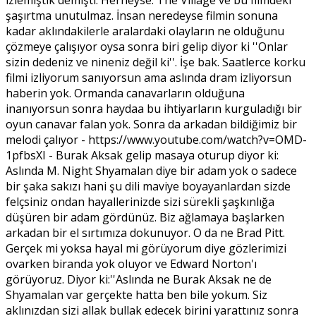
şaşırtma unutulmaz. İnsan neredeyse filmin sonuna
kadar aklındakilerle aralardaki olayların ne olduğunu
çözmeye çalışıyor oysa sonra biri gelip diyor ki ''Onlar
sizin dedeniz ve nineniz değil ki''. İşe bak. Saatlerce korku
filmi izliyorum sanıyorsun ama aslında dram izliyorsun
haberin yok. Ormanda canavarların olduğuna
inanıyorsun sonra haydaa bu ihtiyarların kurguladığı bir
oyun canavar falan yok. Sonra da arkadan bildiğimiz bir
melodi çalıyor - https://www.youtube.com/watch?v=OMD-
1pfbsXI - Burak Aksak gelip masaya oturup diyor ki:
Aslında M. Night Shyamalan diye bir adam yok o sadece
bir şaka sakızı hani şu dili maviye boyayanlardan sizde
felçsiniz ondan hayallerinizde sizi sürekli şaşkınlığa
düşüren bir adam gördünüz. Biz ağlamaya başlarken
arkadan bir el sırtımıza dokunuyor. O da ne Brad Pitt.
Gerçek mi yoksa hayal mi görüyorum diye gözlerimizi
ovarken biranda yok oluyor ve Edward Norton'ı
görüyoruz. Diyor ki:''Aslında ne Burak Aksak ne de
Shyamalan var gerçekte hatta ben bile yokum. Siz
aklınızdan sizi allak bullak edecek birini yarattınız sonra