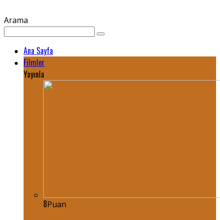
Arama
Ana Sayfa
Filmler
Yayınla
8
Puan