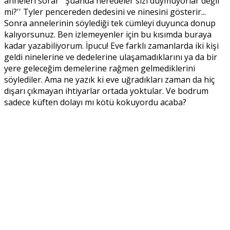
anneleri sorar ''Şuanda neredeler sizi duymuyorlar değil
mi?'' Tyler pencereden dedesini ve ninesini gösterir...
Sonra annelerinin söylediği tek cümleyi duyunca donup
kalıyorsunuz. Ben izlemeyenler için bu kısımda buraya
kadar yazabiliyorum. İpucu! Eve farklı zamanlarda iki kişi
geldi ninelerine ve dedelerine ulaşamadıklarını ya da bir
yere geleceğim demelerine rağmen gelmediklerini
söylediler. Ama ne yazık ki eve uğradıkları zaman da hiç
dışarı çıkmayan ihtiyarlar ortada yoktular. Ve bodrum
sadece küften dolayı mı kötü kokuyordu acaba?