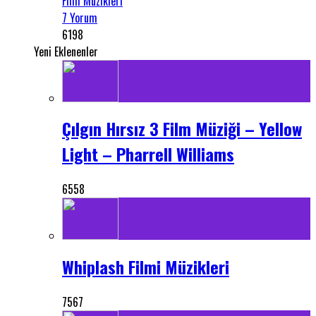
Film Müzikleri
7 Yorum
6198
Yeni Eklenenler
Çılgın Hırsız 3 Film Müziği – Yellow
Light – Pharrell Williams
6558
Whiplash Filmi Müzikleri
7567