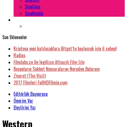
SineCaps
SineReplik
Son Eklenenler
Kriptoya yeni katılacaklara Bitget’te başlamak için 6 sebep!
Radius
Filmlabs.co ile İngilizce Altyazılı Film İzle
Bayanların Sohbet Numaralarını Nereden Bulurum
Ziyaret (The Visit)
2017 Filmleri FullHDFilmin.com
Editörlük Başvurusu
Önerim Var
Eleştirini Yaz
Western