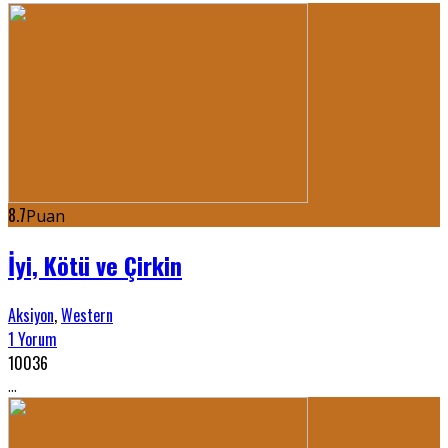
8.7
Puan
İyi, Kötü ve Çirkin
Aksiyon
,
Western
1 Yorum
10036
...