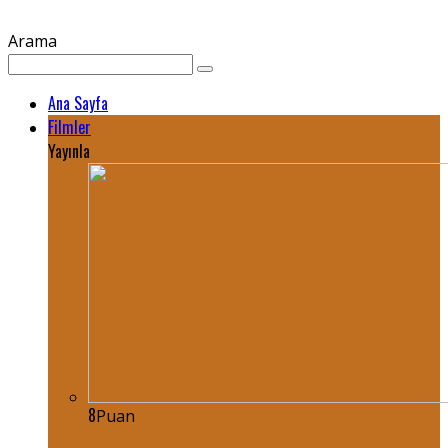
Arama
Ana Sayfa
Filmler
Yayınla
8
Puan