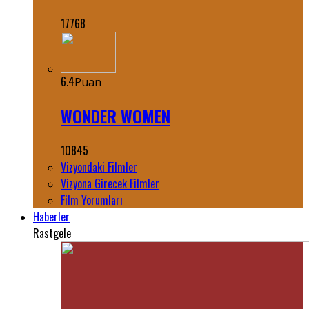
17768
6.4
Puan
WONDER WOMEN
10845
Vizyondaki Filmler
Vizyona Girecek Filmler
Film Yorumları
Haberler
Rastgele