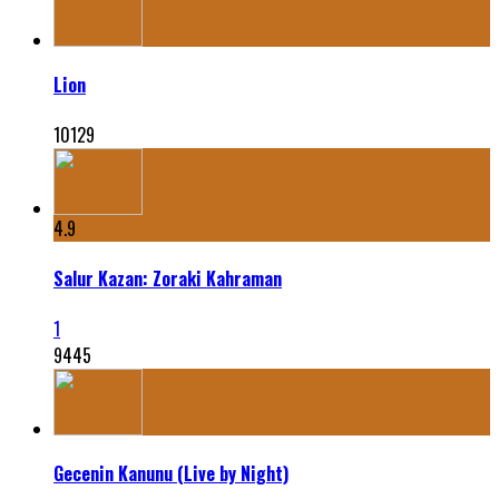
Lion
10129
4.9
Salur Kazan: Zoraki Kahraman
1
9445
Gecenin Kanunu (Live by Night)