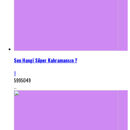
Sen Hangi Süper Kahramansın ?
1
5995049
...