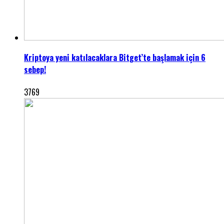
Kriptoya yeni katılacaklara Bitget’te başlamak için 6
sebep!
3769