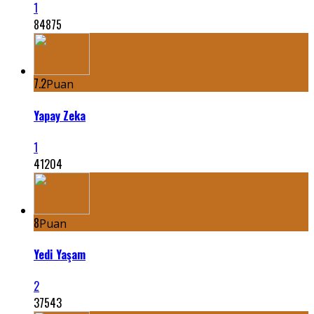
1
84875
7.2
Puan
Yapay Zeka
1
41204
8
Puan
Yedi Yaşam
2
37543