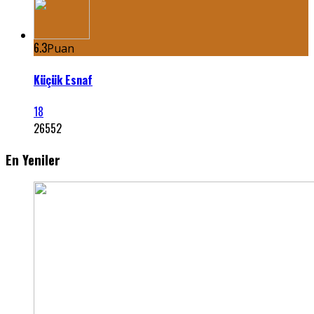
6.3
Puan
Küçük Esnaf
18
26552
En Yeniler