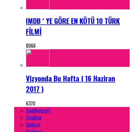
IMDB ‘ YE GÖRE EN KÖTÜ 10 TÜRK
FİLMİ
8066
Vizyonda Bu Hafta ( 16 Haziran
2017 )
6370
SineBiyografi
SineBlog
SineList
SineTest