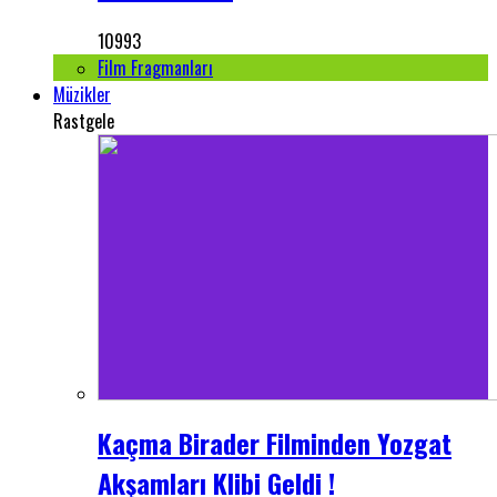
10993
Film Fragmanları
Müzikler
Rastgele
Kaçma Birader Filminden Yozgat
Akşamları Klibi Geldi !