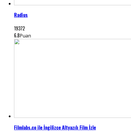
Radius
19372
6.8
Puan
Filmlabs.co ile İngilizce Altyazılı Film İzle