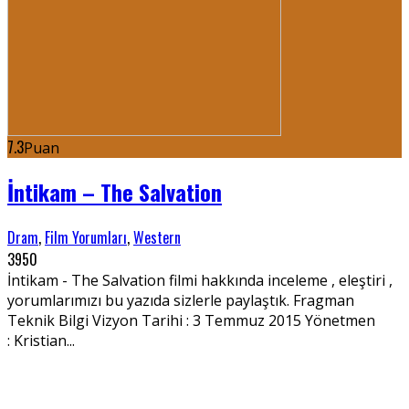
7.3
Puan
İntikam – The Salvation
Dram
,
Film Yorumları
,
Western
3950
İntikam - The Salvation filmi hakkında inceleme , eleştiri ,
yorumlarımızı bu yazıda sizlerle paylaştık. Fragman
Teknik Bilgi Vizyon Tarihi : 3 Temmuz 2015 Yönetmen
: Kristian...