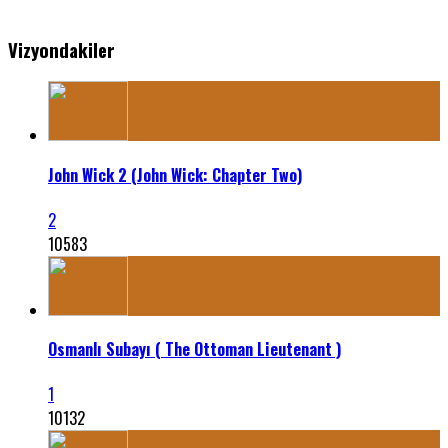
Vizyondakiler
John Wick 2 (John Wick: Chapter Two)
2
10583
Osmanlı Subayı ( The Ottoman Lieutenant )
1
10132