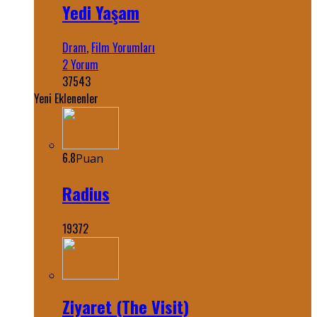
Yedi Yaşam
Dram
,
Film Yorumları
2 Yorum
37543
Yeni Eklenenler
6.8
Puan
Radius
19372
Ziyaret (The Visit)