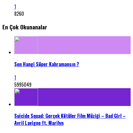
1
8260
En Çok Okunanalar
Sen Hangi Süper Kahramansın ?
1
5995049
Suicide Squad: Gerçek Kötüler Film Müziği – Bad Girl –
Avril Lavigne ft. Marilyn