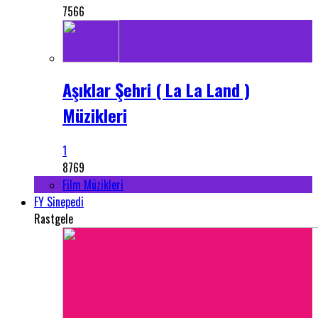
7566
Aşıklar Şehri ( La La Land )
Müzikleri
1
8769
Film Müzikleri
FY Sinepedi
Rastgele