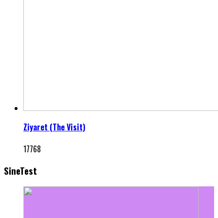
Ziyaret (The Visit)
17768
SineTest