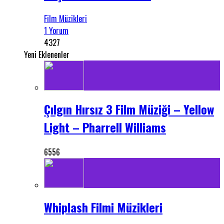
Film Müzikleri
1 Yorum
4327
Yeni Eklenenler
Çılgın Hırsız 3 Film Müziği – Yellow
Light – Pharrell Williams
6556
Whiplash Filmi Müzikleri