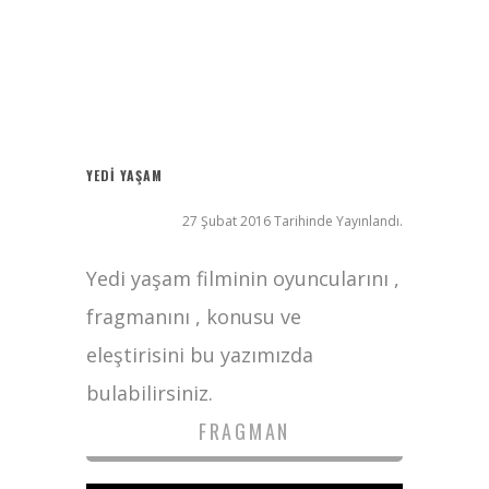
Ziyaret (The Visit)
2017 Filmleri FullHDFilmin.com
Kriptoya yeni katılacaklara Bitget’te başlamak için 6 sebep!
Radius
YEDI YAŞAM
27 Şubat 2016 Tarihinde Yayınlandı.
Yedi yaşam filminin oyuncularını ,
fragmanını , konusu ve
eleştirisini bu yazımızda
bulabilirsiniz.
FRAGMAN