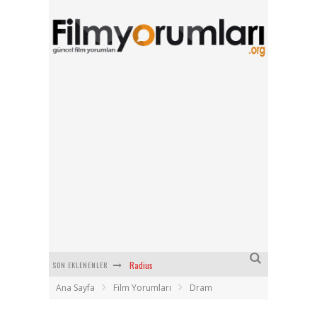
SON EKLENENLER
Filmlabs.co ile İngilizce Altyazılı Film İzle
Ana Sayfa
Film Yorumları
Dram
Bayanların Sohbet Numaralarını Nereden Bulurum