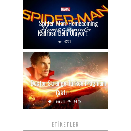
Spider-Man: Homecoming
Kadrosu Belli Oluyor !
4221
Doctor Strange Türkçe Fragmanı
Çıktı !
1 Yorum
4475
ETIKETLER