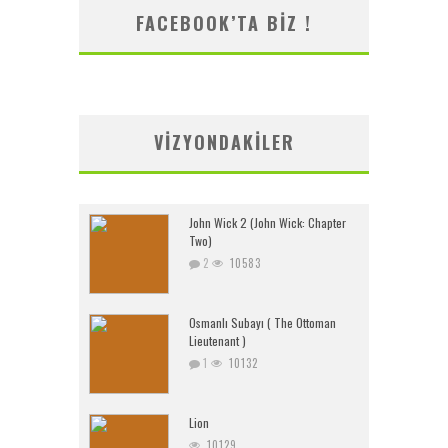
FACEBOOK’TA BIZ !
VIZYONDAKILER
John Wick 2 (John Wick: Chapter
Two)
2
10583
Osmanlı Subayı ( The Ottoman
Lieutenant )
1
10132
Lion
10129