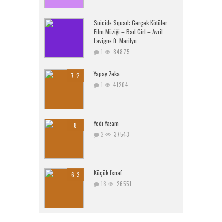
Suicide Squad: Gerçek Kötüler
Film Müziği – Bad Girl – Avril
Lavigne ft. Marilyn
1
84875
Yapay Zeka
7.2
1
41204
Yedi Yaşam
8
2
37543
Küçük Esnaf
6.3
18
26551