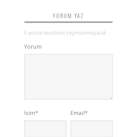
YORUM YAZ
E-posta hesabınız yayımlanmayacak .
Yorum
İsim
*
Email
*