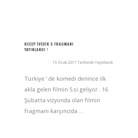
Filmlabs.co ile İngilizce Altyazılı Film İzle
Bayanların Sohbet Numaralarını Nereden Bulurum
Ziyaret (The Visit)
2017 Filmleri FullHDFilmin.com
RECEP İVEDİK 5 FRAGMANI
YAYINLANDI !
15 Ocak 2017 Tarihinde Yayınlandı.
Türkiye ‘ de komedi denince ilk
akla gelen filmin 5.si geliyor . 16
Şubatta vizyonda olan filmin
fragmanı karşınızda …