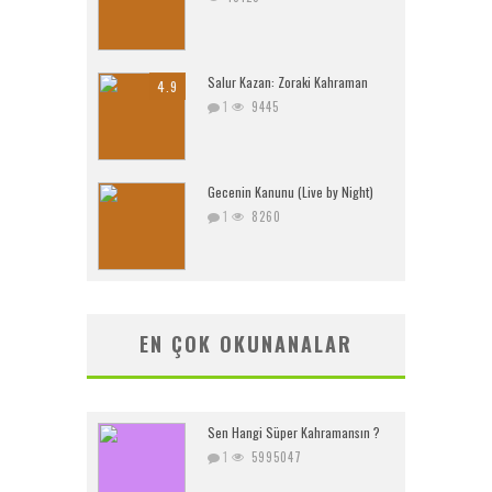
Salur Kazan: Zoraki Kahraman
4.9
1
9445
Gecenin Kanunu (Live by Night)
1
8260
EN ÇOK OKUNANALAR
Sen Hangi Süper Kahramansın ?
1
5995047