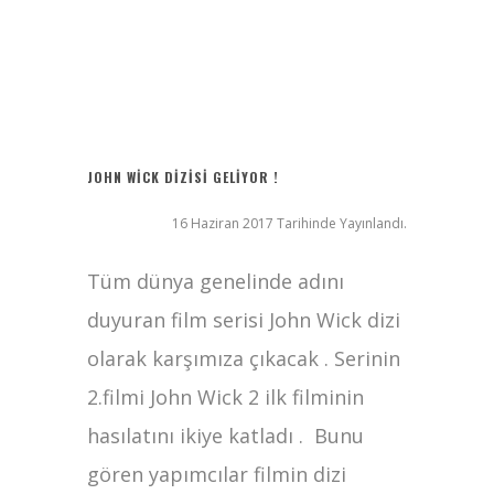
Ziyaret (The Visit)
2017 Filmleri FullHDFilmin.com
Kriptoya yeni katılacaklara Bitget’te başlamak için 6 sebep!
Radius
JOHN WICK DIZISI GELIYOR !
16 Haziran 2017 Tarihinde Yayınlandı.
Tüm dünya genelinde adını
duyuran film serisi John Wick dizi
olarak karşımıza çıkacak . Serinin
2.filmi John Wick 2 ilk filminin
hasılatını ikiye katladı . Bunu
gören yapımcılar filmin dizi