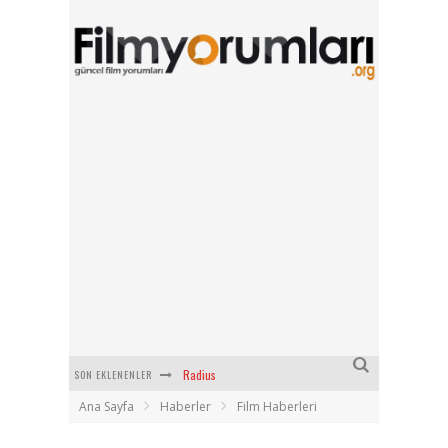
SON EKLENENLER
Filmlabs.co ile İngilizce Altyazılı Film İzle
Ana Sayfa
Haberler
Film Haberleri
Bayanların Sohbet Numaralarını Nereden Bulurum