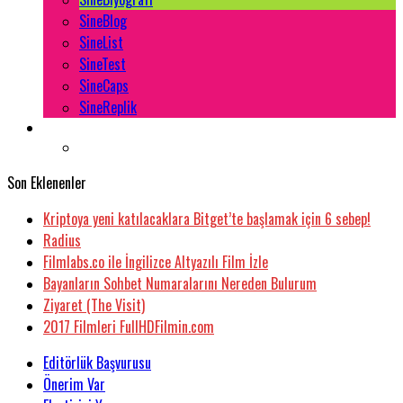
SineBlog
SineList
SineTest
SineCaps
SineReplik
Son Eklenenler
Kriptoya yeni katılacaklara Bitget’te başlamak için 6 sebep!
Radius
Filmlabs.co ile İngilizce Altyazılı Film İzle
Bayanların Sohbet Numaralarını Nereden Bulurum
Ziyaret (The Visit)
2017 Filmleri FullHDFilmin.com
Editörlük Başvurusu
Önerim Var