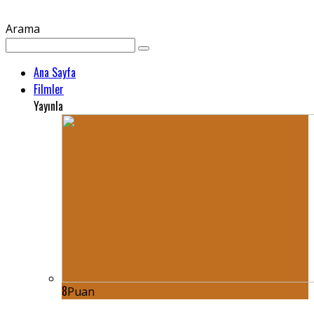
Arama
Ana Sayfa
Filmler
Yayınla
8
Puan