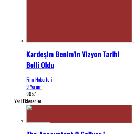
Kardeşim Benim'in Vizyon Tarihi
Belli Oldu
Film Haberleri
9 Yorum
9057
Yeni Eklenenler
The Accountant 2 Geliyor !