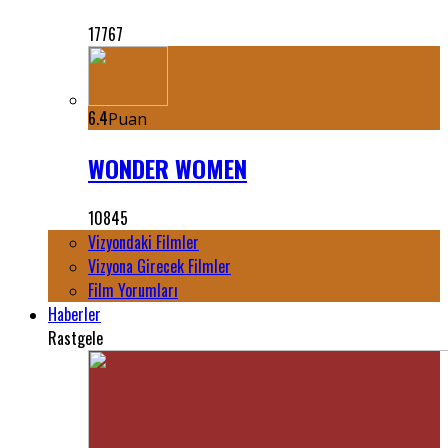
17767
6.4
Puan
WONDER WOMEN
10845
Vizyondaki Filmler
Vizyona Girecek Filmler
Film Yorumları
Haberler
Rastgele