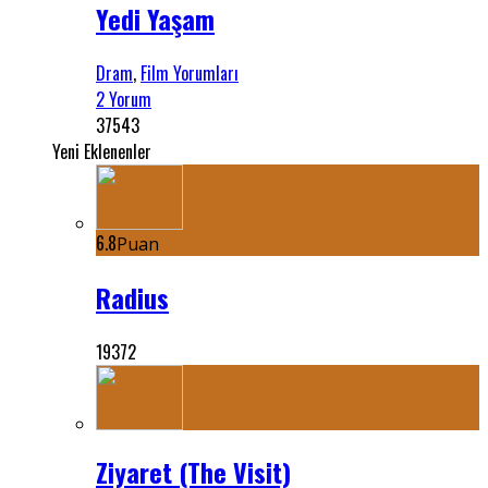
Yedi Yaşam
Dram
,
Film Yorumları
2 Yorum
37543
Yeni Eklenenler
6.8
Puan
Radius
19372
Ziyaret (The Visit)