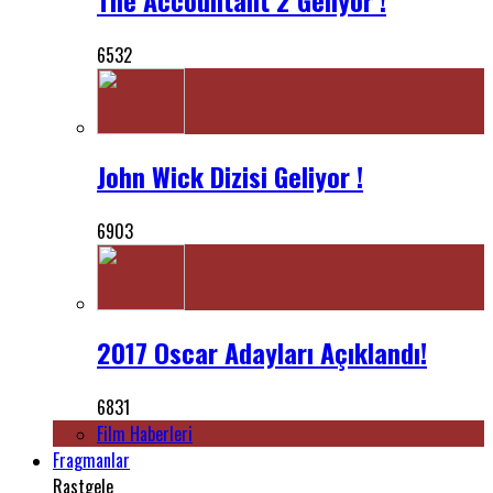
6532
John Wick Dizisi Geliyor !
6903
2017 Oscar Adayları Açıklandı!
6831
Film Haberleri
Fragmanlar
Rastgele