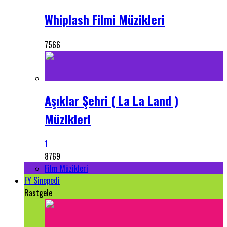
Whiplash Filmi Müzikleri
7566
Aşıklar Şehri ( La La Land )
Müzikleri
1
8769
Film Müzikleri
FY Sinepedi
Rastgele