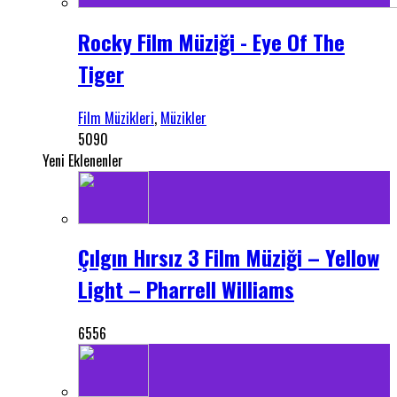
Rocky Film Müziği - Eye Of The
Tiger
Film Müzikleri
,
Müzikler
5090
Yeni Eklenenler
Çılgın Hırsız 3 Film Müziği – Yellow
Light – Pharrell Williams
6556