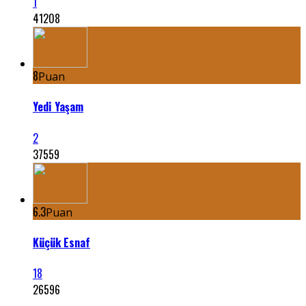
1
41208
8
Puan
Yedi Yaşam
2
37559
6.3
Puan
Küçük Esnaf
18
26596