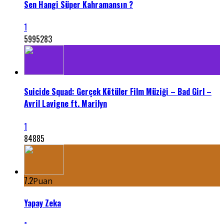
Sen Hangi Süper Kahramansın ?
1
5995283
Suicide Squad: Gerçek Kötüler Film Müziği – Bad Girl –
Avril Lavigne ft. Marilyn
1
84885
7.2
Puan
Yapay Zeka