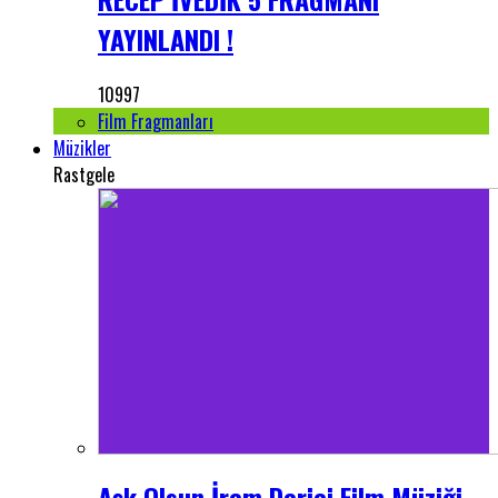
YAYINLANDI !
10997
Film Fragmanları
Müzikler
Rastgele
Aşk Olsun İrem Derici Film Müziği