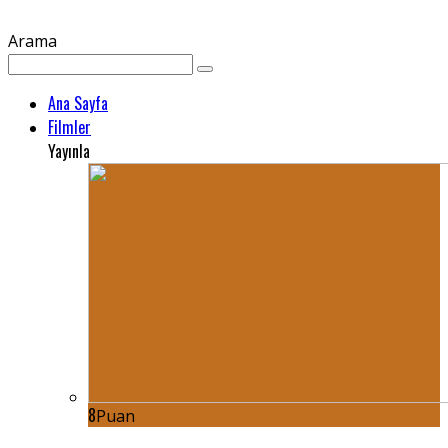
Arama
Ana Sayfa
Filmler
Yayınla
8
Puan