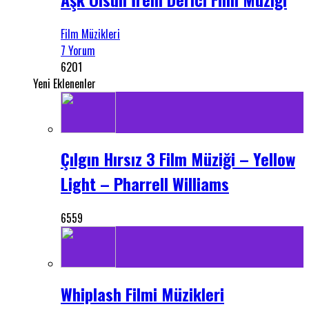
Film Müzikleri
7 Yorum
6201
Yeni Eklenenler
Çılgın Hırsız 3 Film Müziği – Yellow
Light – Pharrell Williams
6559
Whiplash Filmi Müzikleri