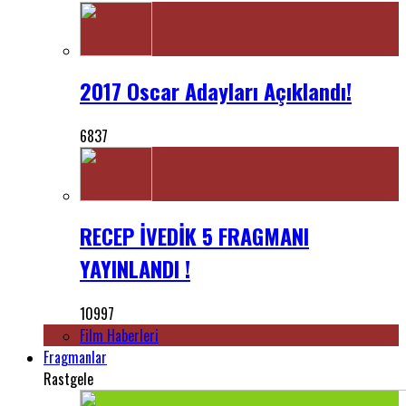
2017 Oscar Adayları Açıklandı!
6837
RECEP İVEDİK 5 FRAGMANI
YAYINLANDI !
10997
Film Haberleri
Fragmanlar
Rastgele