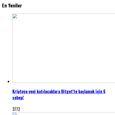
En Yeniler
Kriptoya yeni katılacaklara Bitget’te başlamak için 6
sebep!
3772