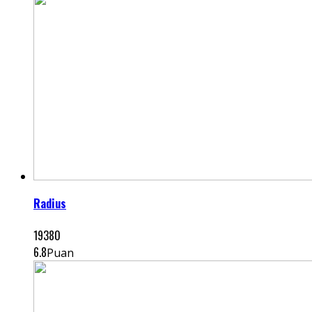
Radius
19380
6.8
Puan