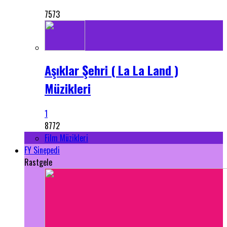
7573
Aşıklar Şehri ( La La Land )
Müzikleri
1
8772
Film Müzikleri
FY Sinepedi
Rastgele