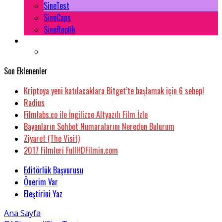
SineTest
SineCaps
SineReplik
Son Eklenenler
Kriptoya yeni katılacaklara Bitget’te başlamak için 6 sebep!
Radius
Filmlabs.co ile İngilizce Altyazılı Film İzle
Bayanların Sohbet Numaralarını Nereden Bulurum
Ziyaret (The Visit)
2017 Filmleri FullHDFilmin.com
Editörlük Başvurusu
Önerim Var
Eleştirini Yaz
Ana Sayfa