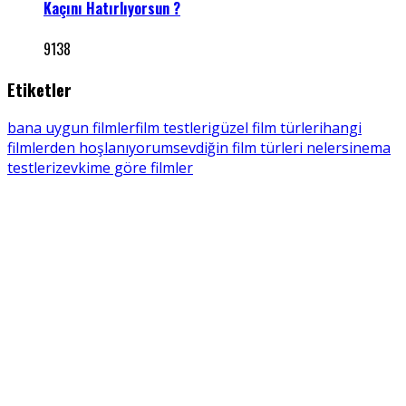
Kaçını Hatırlıyorsun ?
9138
Etiketler
bana uygun filmler
film testleri
güzel film türleri
hangi
filmlerden hoşlanıyorum
sevdiğin film türleri neler
sinema
testleri
zevkime göre filmler