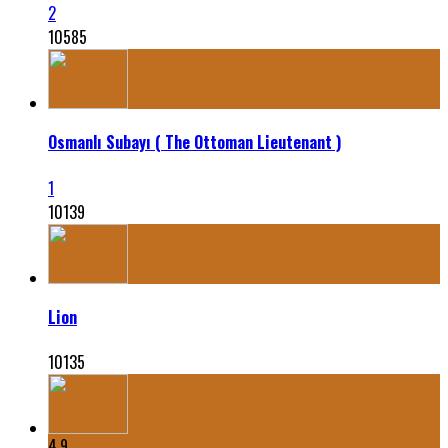
2
10585
Osmanlı Subayı ( The Ottoman Lieutenant )
1
10139
Lion
10135
4.9