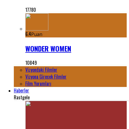
17780
6.4
Puan
WONDER WOMEN
10849
Vizyondaki Filmler
Vizyona Girecek Filmler
Film Yorumları
Haberler
Rastgele