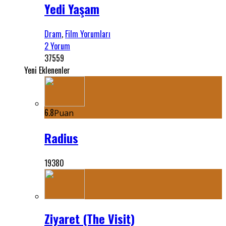
Yedi Yaşam
Dram
,
Film Yorumları
2 Yorum
37559
Yeni Eklenenler
6.8
Puan
Radius
19380
Ziyaret (The Visit)