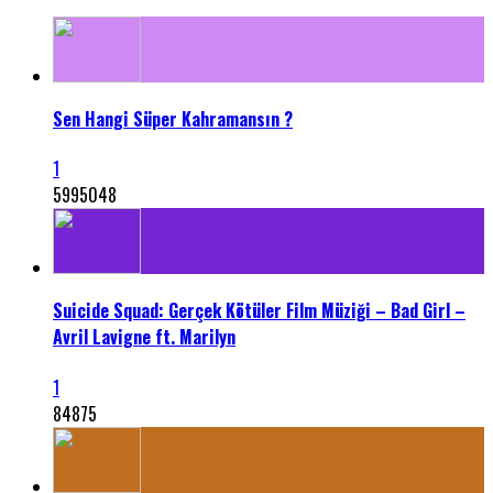
Sen Hangi Süper Kahramansın ?
1
5995048
Suicide Squad: Gerçek Kötüler Film Müziği – Bad Girl –
Avril Lavigne ft. Marilyn
1
84875