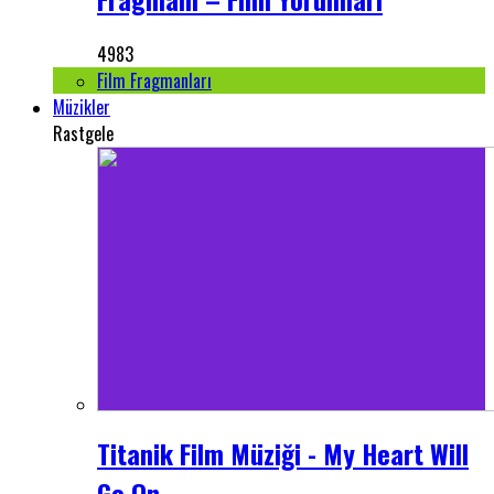
4983
Film Fragmanları
Müzikler
Rastgele
Titanik Film Müziği - My Heart Will
Go On