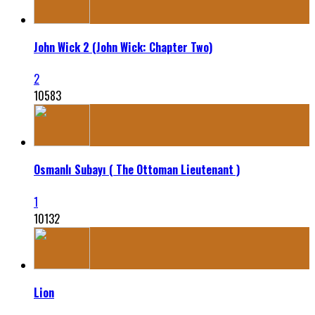
John Wick 2 (John Wick: Chapter Two)
2
10583
Osmanlı Subayı ( The Ottoman Lieutenant )
1
10132
Lion