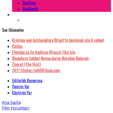
SineCaps
SineReplik
Son Eklenenler
Kriptoya yeni katılacaklara Bitget’te başlamak için 6 sebep!
Radius
Filmlabs.co ile İngilizce Altyazılı Film İzle
Bayanların Sohbet Numaralarını Nereden Bulurum
Ziyaret (The Visit)
2017 Filmleri FullHDFilmin.com
Editörlük Başvurusu
Önerim Var
Eleştirini Yaz
Ana Sayfa
Film Yorumları