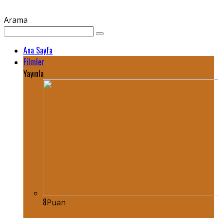
Arama
Ana Sayfa
Filmler
Yayınla
8
Puan