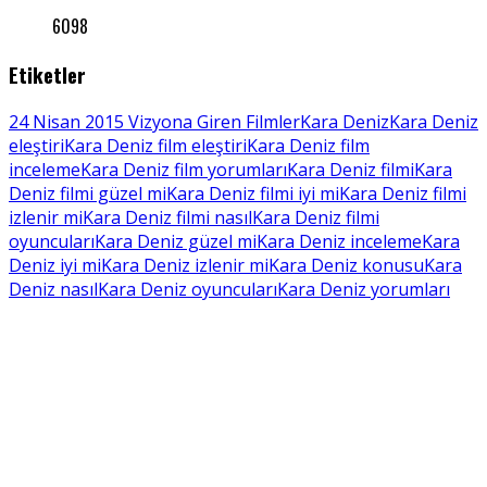
6098
Etiketler
24 Nisan 2015 Vizyona Giren Filmler
Kara Deniz
Kara Deniz
eleştiri
Kara Deniz film eleştiri
Kara Deniz film
inceleme
Kara Deniz film yorumları
Kara Deniz filmi
Kara
Deniz filmi güzel mi
Kara Deniz filmi iyi mi
Kara Deniz filmi
izlenir mi
Kara Deniz filmi nasıl
Kara Deniz filmi
oyuncuları
Kara Deniz güzel mi
Kara Deniz inceleme
Kara
Deniz iyi mi
Kara Deniz izlenir mi
Kara Deniz konusu
Kara
Deniz nasıl
Kara Deniz oyuncuları
Kara Deniz yorumları