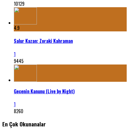
10129
4.9
Salur Kazan: Zoraki Kahraman
1
9445
Gecenin Kanunu (Live by Night)
1
8260
En Çok Okunanalar