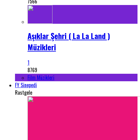
7566
Aşıklar Şehri ( La La Land )
Müzikleri
1
8769
Film Müzikleri
FY Sinepedi
Rastgele