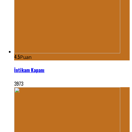
4.5
Puan
İntikam Kapanı
3973