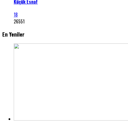
Küçük Esnaf
18
26551
En Yeniler