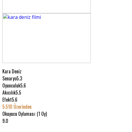
Kara Deniz
Senaryo
5.3
Oyunculuk
5.6
Akıcılık
5.5
Efekt
5.6
5.5
10 Üzerinden
Okuyucu Oylaması: (
1
Oy)
9.0