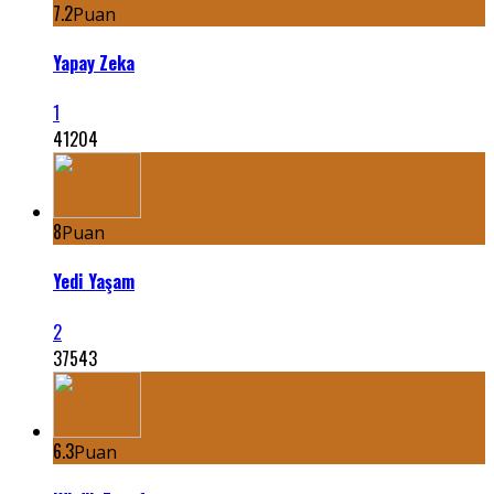
7.2
Puan
Yapay Zeka
1
41204
8
Puan
Yedi Yaşam
2
37543
6.3
Puan