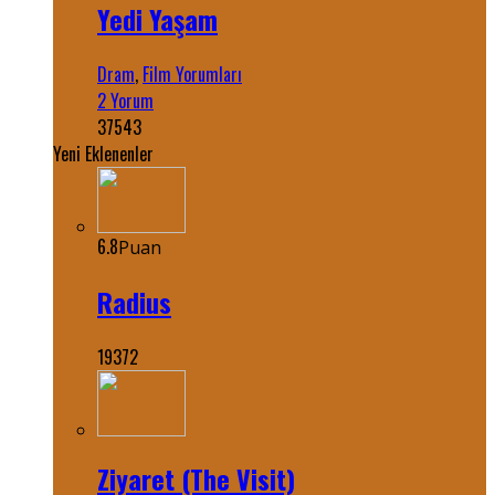
Yedi Yaşam
Dram
,
Film Yorumları
2 Yorum
37543
Yeni Eklenenler
6.8
Puan
Radius
19372
Ziyaret (The Visit)