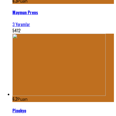
6.3
Puan
Maymun Prens
3 Yorumlar
5412
6.2
Puan
Pinokyo