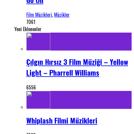
Film Müzikleri
,
Müzikler
7061
Yeni Eklenenler
Çılgın Hırsız 3 Film Müziği – Yellow
Light – Pharrell Williams
6556
Whiplash Filmi Müzikleri