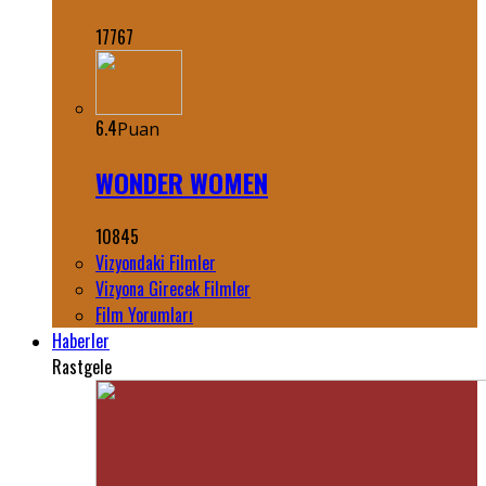
17767
6.4
Puan
WONDER WOMEN
10845
Vizyondaki Filmler
Vizyona Girecek Filmler
Film Yorumları
Haberler
Rastgele