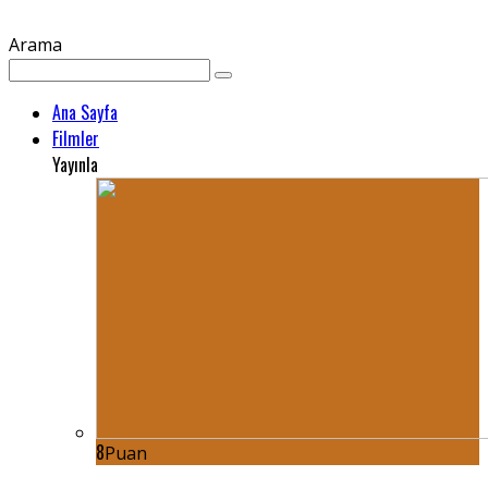
Arama
Ana Sayfa
Filmler
Yayınla
8
Puan