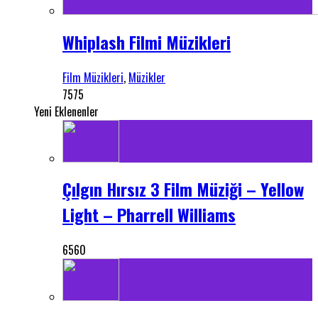
Whiplash Filmi Müzikleri
Film Müzikleri
,
Müzikler
7575
Yeni Eklenenler
Çılgın Hırsız 3 Film Müziği – Yellow
Light – Pharrell Williams
6560