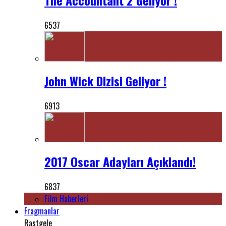
6537
John Wick Dizisi Geliyor !
6913
2017 Oscar Adayları Açıklandı!
6837
Film Haberleri
Fragmanlar
Rastgele