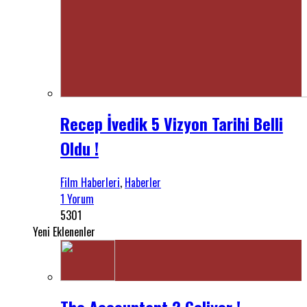
Recep İvedik 5 Vizyon Tarihi Belli
Oldu !
Film Haberleri
,
Haberler
1 Yorum
5301
Yeni Eklenenler
The Accountant 2 Geliyor !