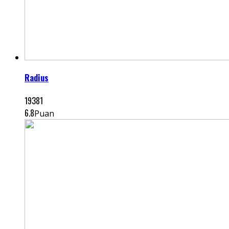
Radius
19381
6.8
Puan