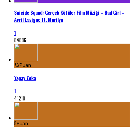
Suicide Squad: Gerçek Kötüler Film Müziği – Bad Girl –
Avril Lavigne ft. Marilyn
1
84886
7.2
Puan
Yapay Zeka
1
41210
8
Puan