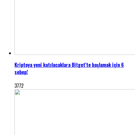
Kriptoya yeni katılacaklara Bitget’te başlamak için 6
sebep!
3772