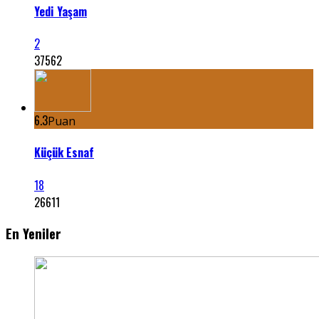
Yedi Yaşam
2
37562
6.3
Puan
Küçük Esnaf
18
26611
En Yeniler