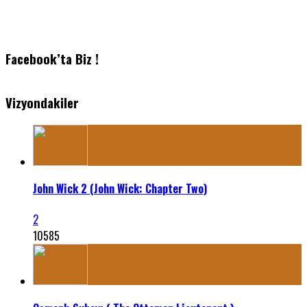
Facebook’ta Biz !
Vizyondakiler
John Wick 2 (John Wick: Chapter Two)
2
10585