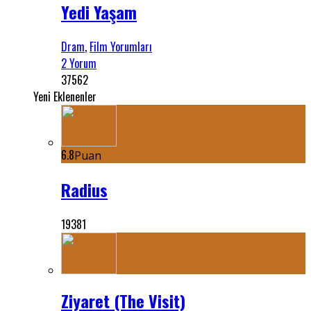
Yedi Yaşam
Dram
,
Film Yorumları
2 Yorum
37562
Yeni Eklenenler
6.8
Puan
Radius
19381
Ziyaret (The Visit)