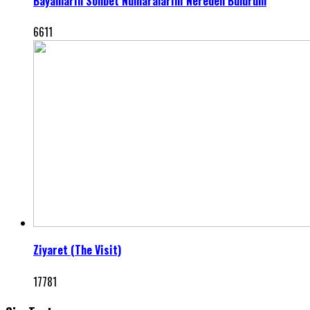
Bayanların Sohbet Numaralarını Nereden Bulurum
6611
Ziyaret (The Visit)
17781