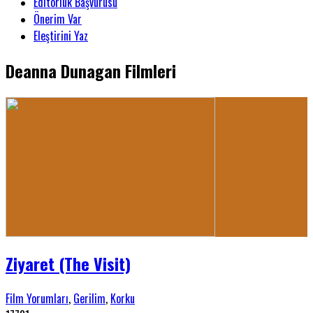
Editörlük Başvurusu
Önerim Var
Eleştirini Yaz
Deanna Dunagan Filmleri
Ziyaret (The Visit)
Film Yorumları
,
Gerilim
,
Korku