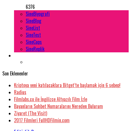
6376
SineBiyografi
SineBlog
SineList
SineTest
SineCaps
SineReplik
Son Eklenenler
Kriptoya yeni katılacaklara Bitget’te başlamak için 6 sebep!
Radius
Filmlabs.co ile İngilizce Altyazılı Film İzle
Bayanların Sohbet Numaralarını Nereden Bulurum
Ziyaret (The Visit)
2017 Filmleri FullHDFilmin.com