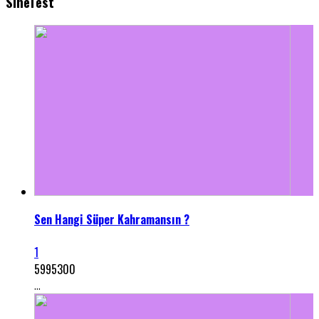
SineTest
Sen Hangi Süper Kahramansın ?
1
5995300
...