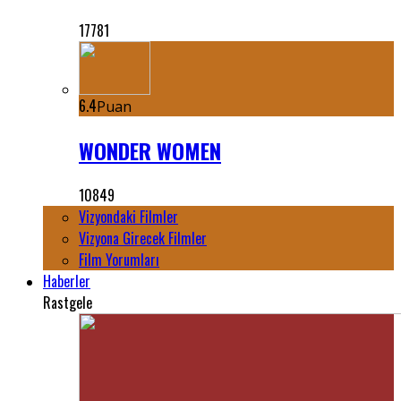
17781
6.4
Puan
WONDER WOMEN
10849
Vizyondaki Filmler
Vizyona Girecek Filmler
Film Yorumları
Haberler
Rastgele