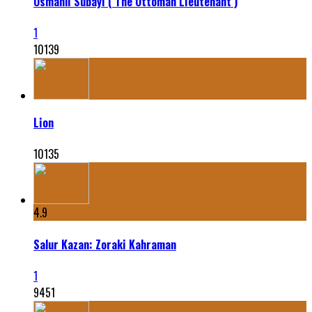
Osmanlı Subayı ( The Ottoman Lieutenant )
1
10139
Lion
10135
4.9
Salur Kazan: Zoraki Kahraman
1
9451