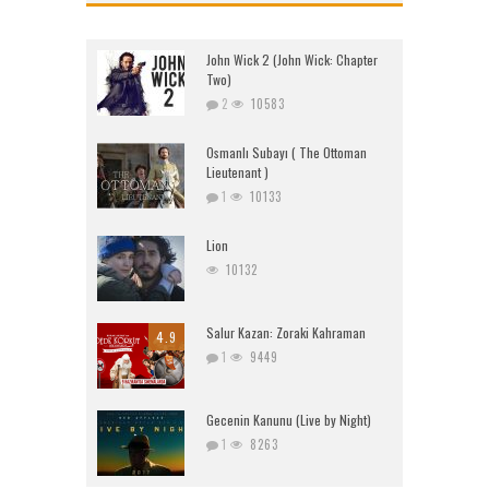
John Wick 2 (John Wick: Chapter
Two)
2
10583
Osmanlı Subayı ( The Ottoman
Lieutenant )
1
10133
Lion
10132
Salur Kazan: Zoraki Kahraman
4.9
1
9449
Gecenin Kanunu (Live by Night)
1
8263