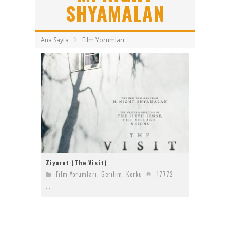
Bayanların Sohbet Numaralarını Nereden Bulurum
SHYAMALAN
Ziyaret (The Visit)
Ana Sayfa
Film Yorumları
2017 Filmleri FullHDFilmin.com
Kriptoya yeni katılacaklara Bitget’te başlamak için 6 sebep!
Ziyaret (The Visit)
Film Yorumları
,
Gerilim
,
Korku
17772
...