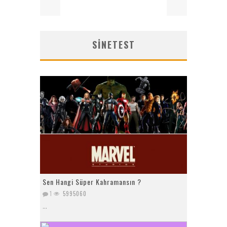
SINETEST
Sen Hangi Süper Kahramansın ?
1
5995060
...