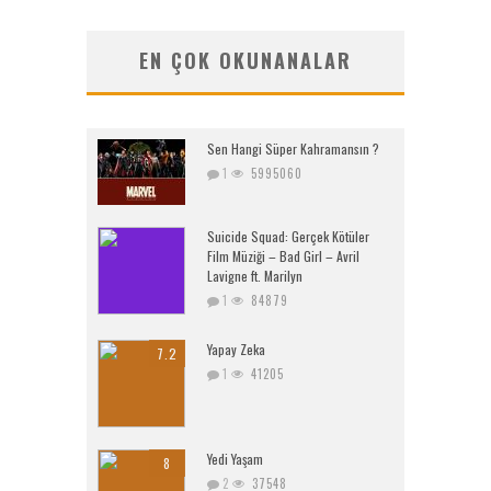
EN ÇOK OKUNANALAR
Sen Hangi Süper Kahramansın ?
1
5995060
Suicide Squad: Gerçek Kötüler
Film Müziği – Bad Girl – Avril
Lavigne ft. Marilyn
1
84879
Yapay Zeka
7.2
1
41205
Yedi Yaşam
8
2
37548