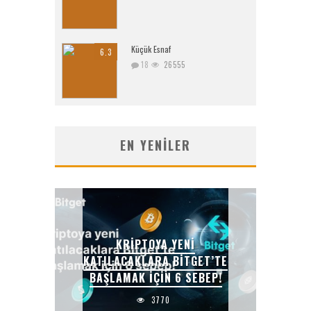
Küçük Esnaf
6.3
18
26555
EN YENILER
KRIPTOYA YENI
KATILACAKLARA BITGET’TE
BAŞLAMAK IÇIN 6 SEBEP!
3770