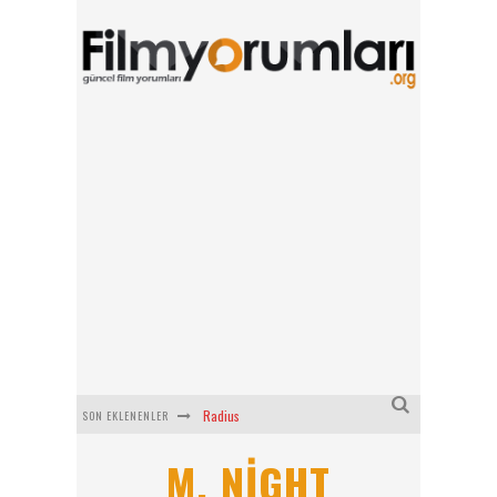
Radius
SON EKLENENLER
Filmlabs.co ile İngilizce Altyazılı Film İzle
M. NIGHT