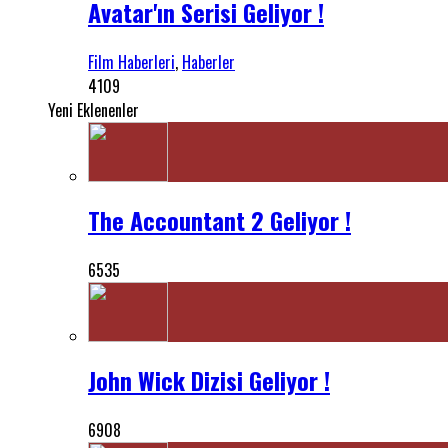
Avatar'ın Serisi Geliyor !
Film Haberleri
,
Haberler
4109
Yeni Eklenenler
The Accountant 2 Geliyor !
6535
John Wick Dizisi Geliyor !
6908