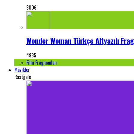
8006
Wonder Woman Türkçe Altyazılı Frag
4985
Film Fragmanları
Müzikler
Rastgele