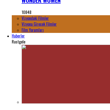
WONDER WOMEN
10848
Vizyondaki Filmler
Vizyona Girecek Filmler
Film Yorumları
Haberler
Rastgele