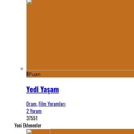
8
Puan
Yedi Yaşam
Dram
,
Film Yorumları
2 Yorum
37551
Yeni Eklenenler