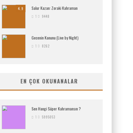
Salur Kazan: Zoraki Kahraman
4.9
1
9448
Gecenin Kanunu (Live by Night)
1
8262
EN ÇOK OKUNANALAR
Sen Hangi Süper Kahramansın ?
1
5995053