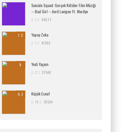
Suicide Squad: Gerçek Kötüler Film Müziği
– Bad Girl – Avril Lavigne ft. Marilyn
1
84877
Yapay Zeka
7.2
1
41205
Yedi Yaşam
8
2
37548
Küçük Esnaf
6.3
18
26554