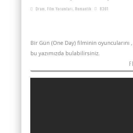
Dram
,
Film Yorumları
,
Romantik
8361
Bir Gün (One Day) filminin oyuncularını 
bu yazımızda bulabilirsiniz.
F