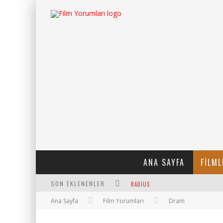
ANA SAYFA
FILML
SON EKLENENLER
RADIUS
Ana Sayfa
Film Yorumları
Dram
FILMLABS.CO ILE İNGILIZCE ALTYAZI