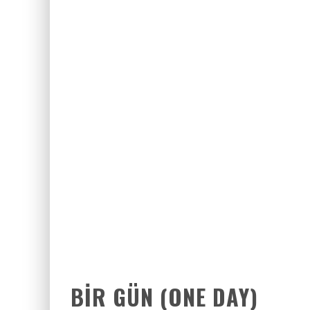
BAYANLARIN SOHBET NUMARALARIN
ZIYARET (THE VISIT)
2017 FILMLERI FULLHDFILMIN.COM
BIR GÜN (ONE DAY)