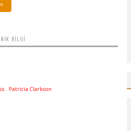
ın
NIK BILGI
ss
,
Patricia Clarkson