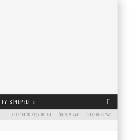
FY SINEPEDI
EDITÖRLÜK BAŞVURUSU
ÖNERIM VAR
ELEŞTIRINI YAZ