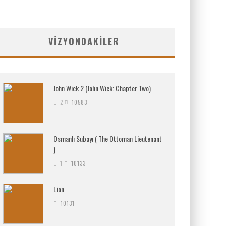
VIZYONDAKILER
John Wick 2 (John Wick: Chapter Two)
2
10583
Osmanlı Subayı ( The Ottoman Lieutenant
)
1
10133
Lion
10131