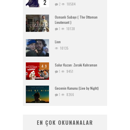
2
10584
Osmanlı Subayı ( The Ottoman
Lieutenant )
1
10138
Lion
10135
Salur Kazan: Zoraki Kahraman
4.9
1
9451
Gecenin Kanunu (Live by Night)
1
8266
EN ÇOK OKUNANALAR