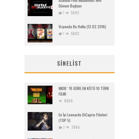
İstanbul Film Akademesi Yeni
Dönem Başlıyor
1
5692
Vizyonda Bu Hafta (12.02.2016)
1
5683
SINELIST
IMDB ‘ YE GÖRE EN KÖTÜ 10 TÜRK
FİLMİ
8069
En İyi Leonardo DiCaprio Filmleri
(TOP 5)
2
7866