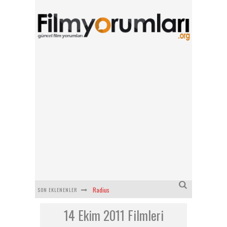
Radius
SON EKLENENLER
14 Ekim 2011 Filmleri
Filmlabs.co ile İngilizce Altyazılı Film İzle