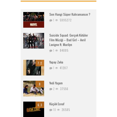
Sen Hangi Süper Kahramansın ?
1
5995272
Suicide Squad: Gerçek Kötüler
Film Müziği – Bad Girl – Avril
Lavigne ft. Marilyn
1
84885
Yapay Zeka
7.2
1
41207
Yedi Yaşam
8
2
37556
Küçük Esnaf
6.3
18
26585