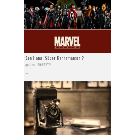
Sen Hangi Süper Kahramansın ?
1
5995272
...