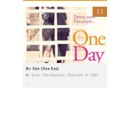
Bayanların Sohbet Numaralarını Nereden Bulurum
7.1
Ziyaret (The Visit)
2017 Filmleri FullHDFilmin.com
Kriptoya yeni katılacaklara Bitget’te başlamak için 6 sebep!
Bir Gün (One Day)
Dram
,
Film Yorumları
,
Romantik
8364
...