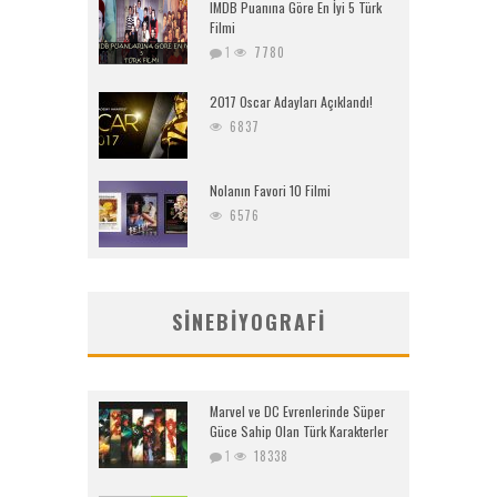
IMDB Puanına Göre En İyi 5 Türk
Filmi
1
7780
2017 Oscar Adayları Açıklandı!
6837
Nolanın Favori 10 Filmi
6576
SINEBIYOGRAFI
Marvel ve DC Evrenlerinde Süper
Güce Sahip Olan Türk Karakterler
1
18338