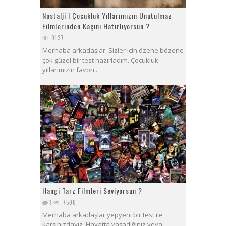
Nostalji ! Çocukluk Yıllarımızın Unutulmaz
Filmlerinden Kaçını Hatırlıyorsun ?
9137
Merhaba arkadaşlar. Sizler için özene bözene
çok güzel bir test hazırladım. Çocukluk
yıllarımızın favori...
Hangi Tarz Filmleri Seviyorsun ?
1
7500
Merhaba arkadaşlar yepyeni bir test ile
karşınızdayız. Hayatta yaşadığınız veya