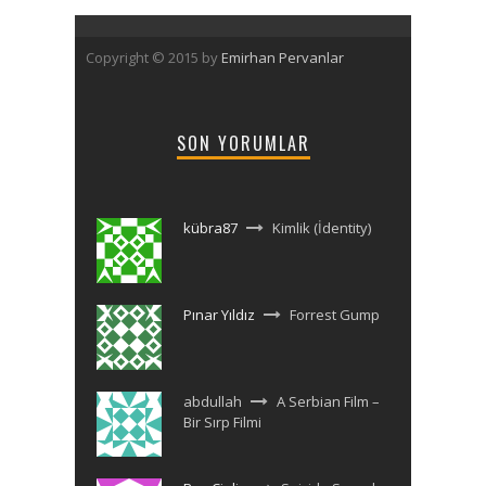
Copyright © 2015 by
Emirhan Pervanlar
SON YORUMLAR
kübra87
Kimlik (İdentity)
Pınar Yıldız
Forrest Gump
abdullah
A Serbian Film –
Bir Sırp Filmi