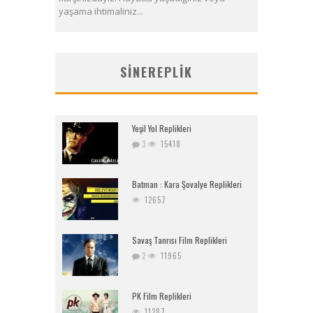
yaşama ihtimaliniz...
SINEREPLIK
Yeşil Yol Replikleri
3
15418
Batman : Kara Şovalye Replikleri
12657
Savaş Tanrısı Film Replikleri
2
11965
PK Film Replikleri
11287