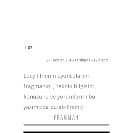
Ziyaret (The Visit)
2017 Filmleri FullHDFilmin.com
Kriptoya yeni katılacaklara Bitget’te başlamak için 6 sebep!
Radius
LUCY
27 Haziran 2016 Tarihinde Yayınlandı.
Lucy filminin oyuncularını ,
fragmanını , teknik bilgisini ,
konusunu ve yorumlarını bu
yazımızda bulabilirsiniz.
FRAGMAN