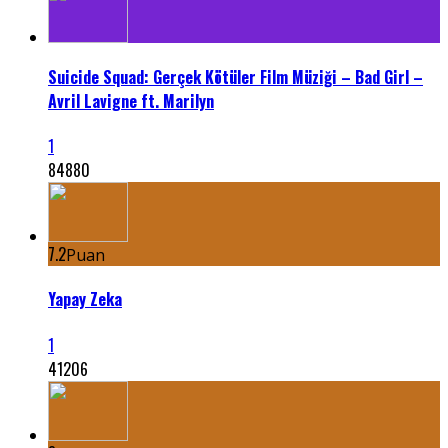
Suicide Squad: Gerçek Kötüler Film Müziği – Bad Girl –
Avril Lavigne ft. Marilyn
1
84880
7.2
Puan
Yapay Zeka
1
41206