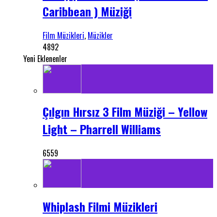
Caribbean ) Müziği
Film Müzikleri
,
Müzikler
4892
Yeni Eklenenler
Çılgın Hırsız 3 Film Müziği – Yellow
Light – Pharrell Williams
6559
Whiplash Filmi Müzikleri