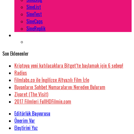
SineList
SineTest
SineCaps
SineReplik
Son Eklenenler
Kriptoya yeni katılacaklara Bitget’te başlamak için 6 sebep!
Radius
Filmlabs.co ile İngilizce Altyazılı Film İzle
Bayanların Sohbet Numaralarını Nereden Bulurum
Ziyaret (The Visit)
2017 Filmleri FullHDFilmin.com
Editörlük Başvurusu
Önerim Var
Eleştirini Yaz