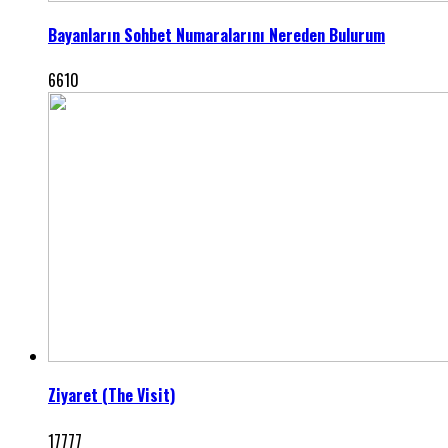
Bayanların Sohbet Numaralarını Nereden Bulurum
6610
Ziyaret (The Visit)
17777