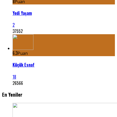
8
Puan
Yedi Yaşam
2
37552
6.3
Puan
Küçük Esnaf
18
26566
En Yeniler