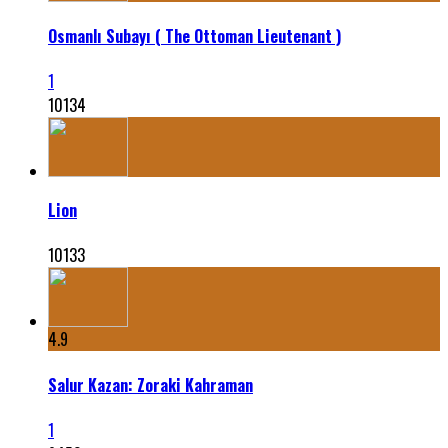
Osmanlı Subayı ( The Ottoman Lieutenant )
1
10134
Lion
10133
4.9
Salur Kazan: Zoraki Kahraman
1