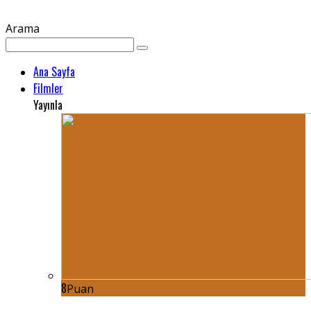
Arama
Ana Sayfa
Filmler
Yayınla
8
Puan