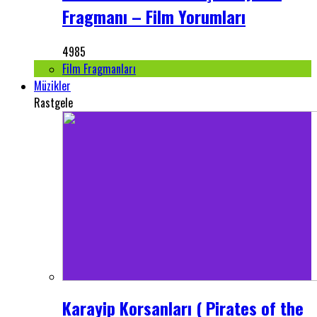
Fragmanı – Film Yorumları
4985
Film Fragmanları
Müzikler
Rastgele
Karayip Korsanları ( Pirates of the