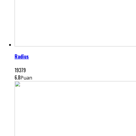
Radius
19379
6.8
Puan