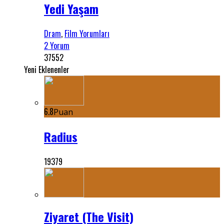
Yedi Yaşam
Dram
,
Film Yorumları
2 Yorum
37552
Yeni Eklenenler
6.8
Puan
Radius
19379
Ziyaret (The Visit)