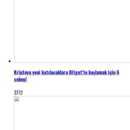
Kriptoya yeni katılacaklara Bitget’te başlamak için 6
sebep!
3772