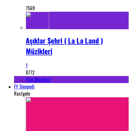
7569
Aşıklar Şehri ( La La Land )
Müzikleri
1
8772
Film Müzikleri
FY Sinepedi
Rastgele