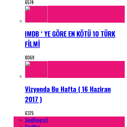
6574
IMDB ‘ YE GÖRE EN KÖTÜ 10 TÜRK
FİLMİ
8069
Vizyonda Bu Hafta ( 16 Haziran
2017 )
6375
SineBiyografi
SineBlog