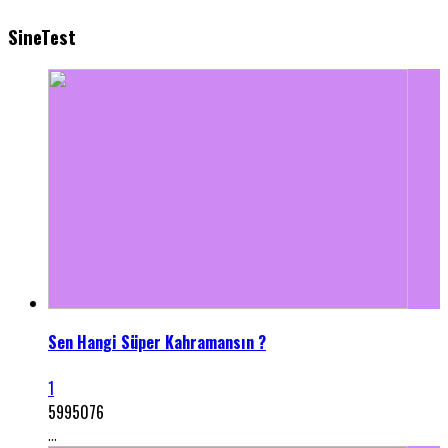
SineTest
Sen Hangi Süper Kahramansın ?
1
5995076
...