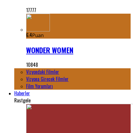
17777
6.4
Puan
WONDER WOMEN
10848
Vizyondaki Filmler
Vizyona Girecek Filmler
Film Yorumları
Haberler
Rastgele