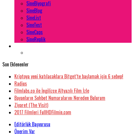
SineBiyografi
SineBlog
SineList
SineTest
SineCaps
SineReplik
Son Eklenenler
Kriptoya yeni katılacaklara Bitget’te başlamak için 6 sebep!
Radius
Filmlabs.co ile İngilizce Altyazılı Film İzle
Bayanların Sohbet Numaralarını Nereden Bulurum
Ziyaret (The Visit)
2017 Filmleri FullHDFilmin.com
Editörlük Başvurusu
Önerim Var