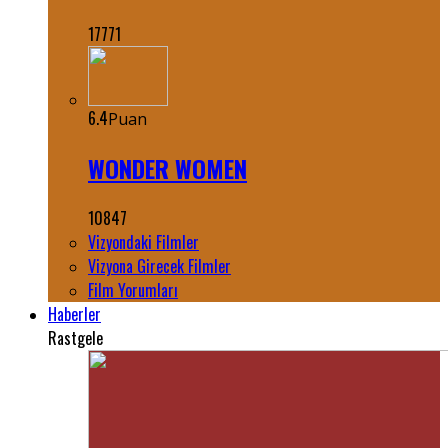
17771
6.4
Puan
WONDER WOMEN
10847
Vizyondaki Filmler
Vizyona Girecek Filmler
Film Yorumları
Haberler
Rastgele