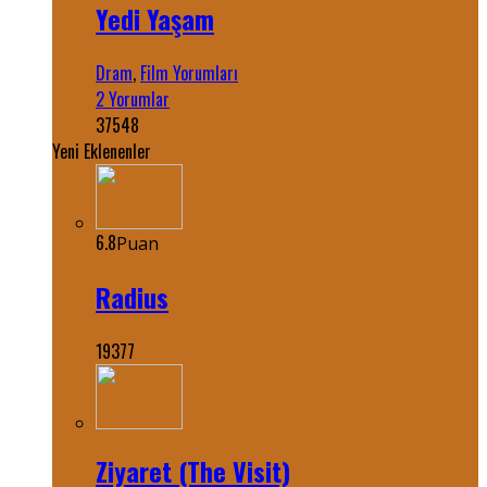
Yedi Yaşam
Dram
,
Film Yorumları
2 Yorumlar
37548
Yeni Eklenenler
6.8
Puan
Radius
19377
Ziyaret (The Visit)