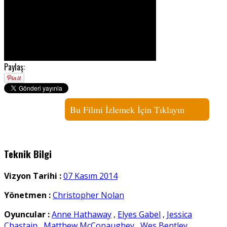
Paylaş:
Bu Filmi İzlemek İçin Tıklayın
Teknik Bilgi
Vizyon Tarihi :
07 Kasım 2014
Yönetmen :
Christopher Nolan
Oyuncular :
Anne Hathaway
,
Elyes Gabel
,
Jessica
Chastain
,
Matthew McConaughey
,
Wes Bentley