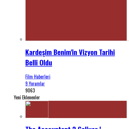
Kardeşim Benim'in Vizyon Tarihi
Belli Oldu
Film Haberleri
9 Yorumlar
9063
Yeni Eklenenler
The Accountant 2 Geliyor !