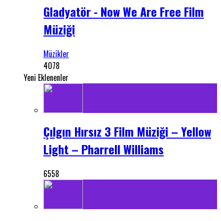
Gladyatör - Now We Are Free Film
Müziği
Müzikler
4078
Yeni Eklenenler
Çılgın Hırsız 3 Film Müziği – Yellow
Light – Pharrell Williams
6558