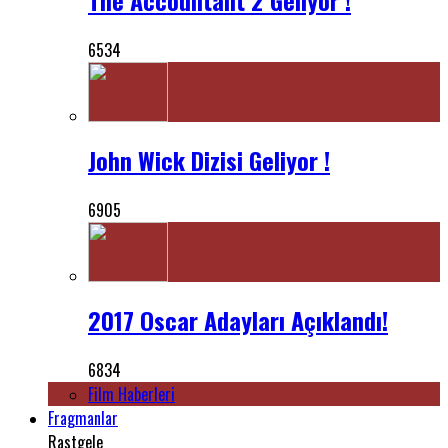
6534
John Wick Dizisi Geliyor !
6905
2017 Oscar Adayları Açıklandı!
6834
Film Haberleri
Fragmanlar
Rastgele