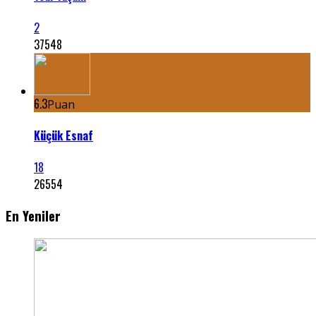
2
37548
6.3
Puan
Küçük Esnaf
18
26554
En Yeniler