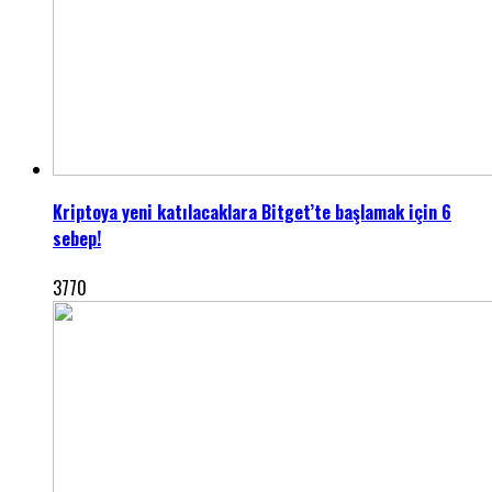
Kriptoya yeni katılacaklara Bitget’te başlamak için 6
sebep!
3770