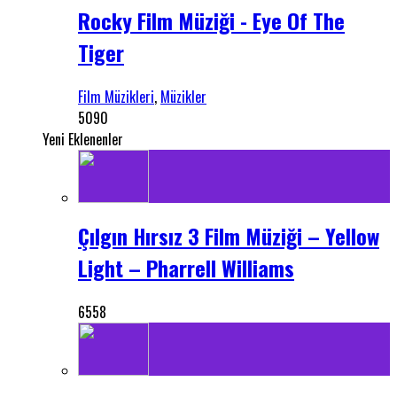
Rocky Film Müziği - Eye Of The
Tiger
Film Müzikleri
,
Müzikler
5090
Yeni Eklenenler
Çılgın Hırsız 3 Film Müziği – Yellow
Light – Pharrell Williams
6558