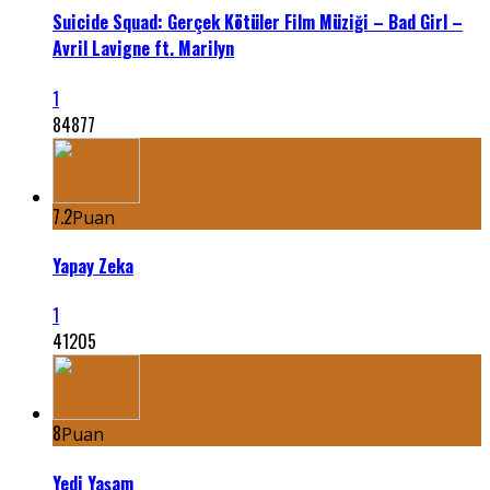
Suicide Squad: Gerçek Kötüler Film Müziği – Bad Girl –
Avril Lavigne ft. Marilyn
1
84877
7.2
Puan
Yapay Zeka
1
41205
8
Puan
Yedi Yaşam