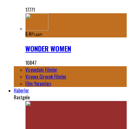
17771
6.4
Puan
WONDER WOMEN
10847
Vizyondaki Filmler
Vizyona Girecek Filmler
Film Yorumları
Haberler
Rastgele