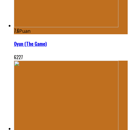
7.6
Puan
Oyun (The Game)
6227