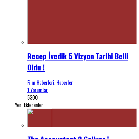
Recep İvedik 5 Vizyon Tarihi Belli
Oldu !
Film Haberleri
,
Haberler
1 Yorumlar
5300
Yeni Eklenenler
The Accountant 2 Geliyor !