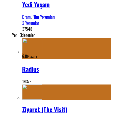
Yedi Yaşam
Dram
,
Film Yorumları
2 Yorumlar
37548
Yeni Eklenenler
6.8
Puan
Radius
19376
Ziyaret (The Visit)