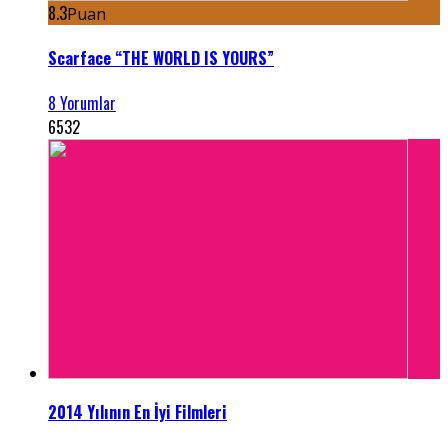
8.3
Puan
Scarface “THE WORLD IS YOURS”
8 Yorumlar
6532
2014 Yılının En İyi Filmleri