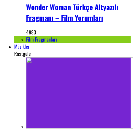
Wonder Woman Türkçe Altyazılı
Fragmanı – Film Yorumları
4983
Film Fragmanları
Müzikler
Rastgele