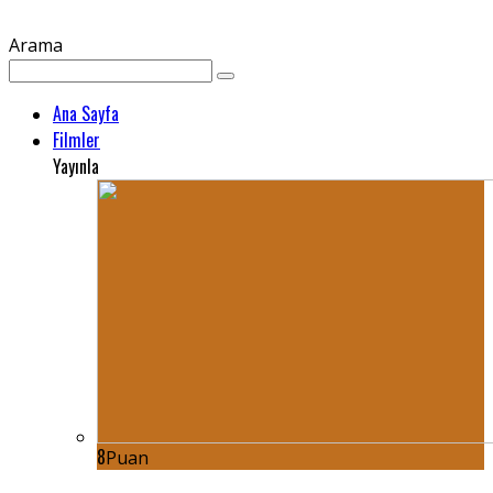
Arama
Ana Sayfa
Filmler
Yayınla
8
Puan