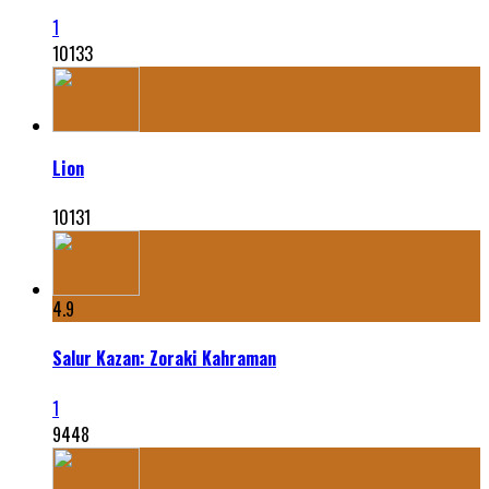
1
10133
Lion
10131
4.9
Salur Kazan: Zoraki Kahraman
1
9448