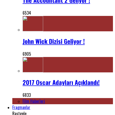
6534
John Wick Dizisi Geliyor !
6905
2017 Oscar Adayları Açıklandı!
6833
Film Haberleri
Fragmanlar
Rastgele