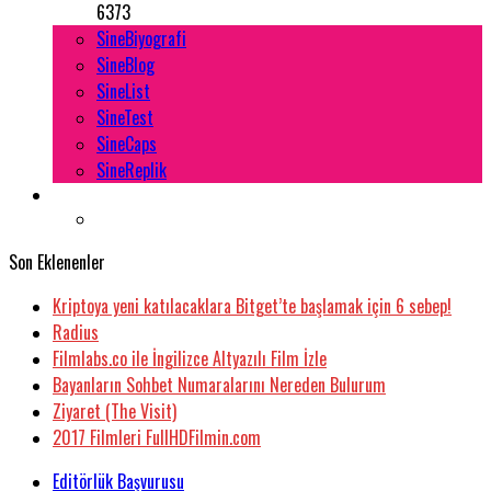
6373
SineBiyografi
SineBlog
SineList
SineTest
SineCaps
SineReplik
Son Eklenenler
Kriptoya yeni katılacaklara Bitget’te başlamak için 6 sebep!
Radius
Filmlabs.co ile İngilizce Altyazılı Film İzle
Bayanların Sohbet Numaralarını Nereden Bulurum
Ziyaret (The Visit)
2017 Filmleri FullHDFilmin.com
Editörlük Başvurusu