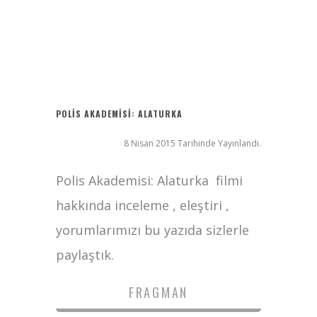
Ziyaret (The Visit)
2017 Filmleri FullHDFilmin.com
Kriptoya yeni katılacaklara Bitget’te başlamak için 6 sebep!
Radius
POLIS AKADEMISI: ALATURKA
8 Nisan 2015 Tarihinde Yayınlandı.
Polis Akademisi: Alaturka filmi
hakkında inceleme , eleştiri ,
yorumlarımızı bu yazıda sizlerle
paylaştık.
FRAGMAN