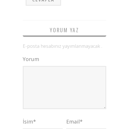
YORUM YAZ
E-posta hesabınız yayımlanmayacak .
Yorum
İsim
*
Email
*