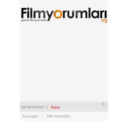
SON EKLENENLER
Filmlabs.co ile İngilizce Altyazılı Film İzle
Ana Sayfa
Film Yorumları
Bayanların Sohbet Numaralarını Nereden Bulurum