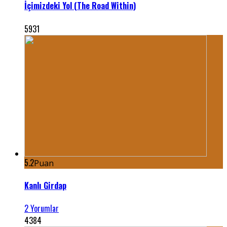
İçimizdeki Yol (The Road Within)
5931
5.2
Puan
Kanlı Girdap
2 Yorumlar
4384