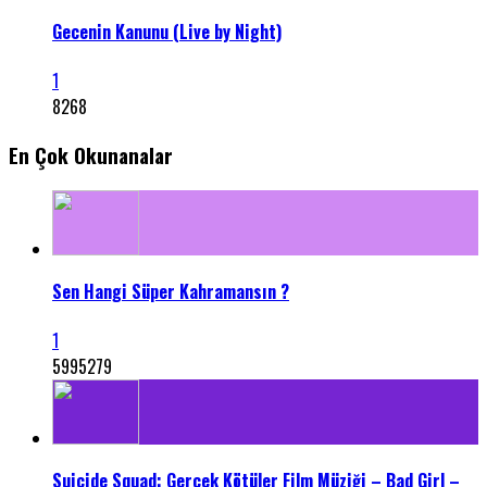
Gecenin Kanunu (Live by Night)
1
8268
En Çok Okunanalar
Sen Hangi Süper Kahramansın ?
1
5995279
Suicide Squad: Gerçek Kötüler Film Müziği – Bad Girl –