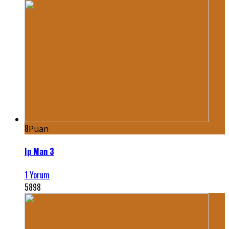
8
Puan
Ip Man 3
1 Yorum
5898