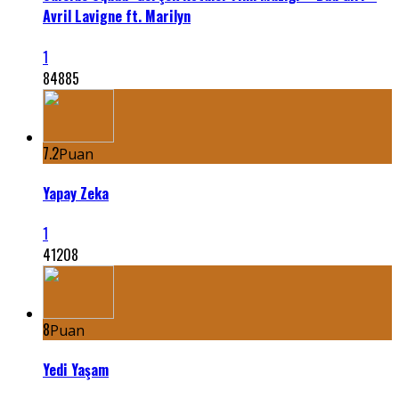
Avril Lavigne ft. Marilyn
1
84885
7.2
Puan
Yapay Zeka
1
41208
8
Puan
Yedi Yaşam