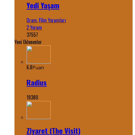
Yedi Yaşam
Dram
,
Film Yorumları
2 Yorum
37557
Yeni Eklenenler
6.8
Puan
Radius
19380
Ziyaret (The Visit)