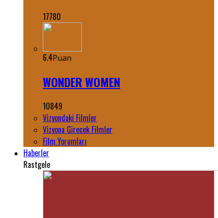
17780
6.4
Puan
WONDER WOMEN
10849
Vizyondaki Filmler
Vizyona Girecek Filmler
Film Yorumları
Haberler
Rastgele