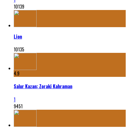
10139
Lion
10135
4.9
Salur Kazan: Zoraki Kahraman
1
9451