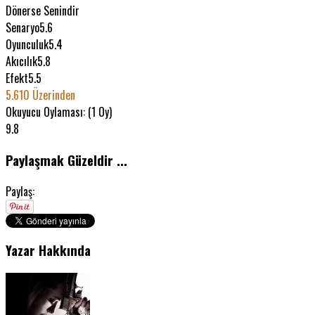
Dönerse Senindir
Senaryo
5.6
Oyunculuk
5.4
Akıcılık
5.8
Efekt
5.5
5.6
10 Üzerinden
Okuyucu Oylaması: (
1
Oy)
9.8
Paylaşmak Güzeldir ...
Paylaş:
Yazar Hakkında