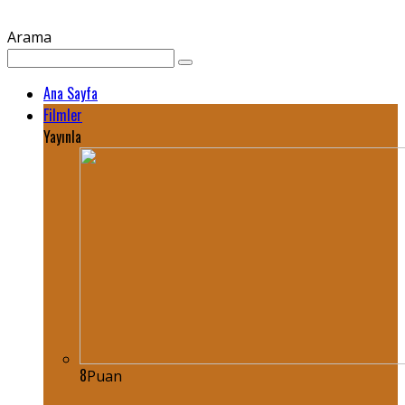
Arama
Ana Sayfa
Filmler
Yayınla
8
Puan