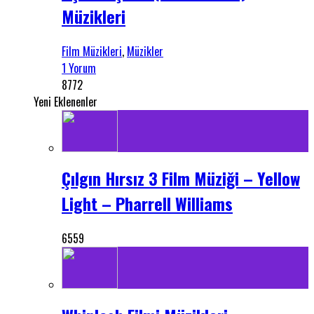
Müzikleri
Film Müzikleri
,
Müzikler
1 Yorum
8772
Yeni Eklenenler
Çılgın Hırsız 3 Film Müziği – Yellow
Light – Pharrell Williams
6559