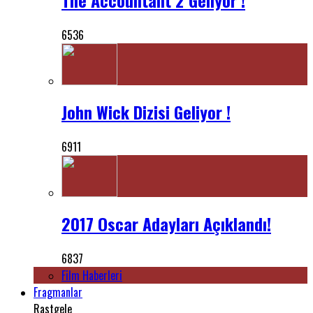
6536
John Wick Dizisi Geliyor !
6911
2017 Oscar Adayları Açıklandı!
6837
Film Haberleri
Fragmanlar
Rastgele