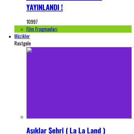
YAYINLANDI !
10997
Film Fragmanları
Müzikler
Rastgele
Aşıklar Şehri ( La La Land )