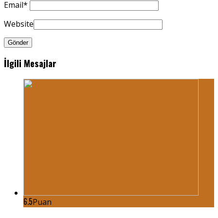
Email
*
Website
İlgili Mesajlar
6.5
Puan