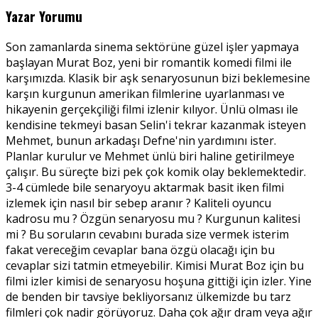
Yazar Yorumu
Son zamanlarda sinema sektörüne güzel işler yapmaya
başlayan Murat Boz, yeni bir romantik komedi filmi ile
karşımızda. Klasik bir aşk senaryosunun bizi beklemesine
karşın kurgunun amerikan filmlerine uyarlanması ve
hikayenin gerçekçiliği filmi izlenir kılıyor. Ünlü olması ile
kendisine tekmeyi basan Selin'i tekrar kazanmak isteyen
Mehmet, bunun arkadaşı Defne'nin yardımını ister.
Planlar kurulur ve Mehmet ünlü biri haline getirilmeye
çalışır. Bu süreçte bizi pek çok komik olay beklemektedir.
3-4 cümlede bile senaryoyu aktarmak basit iken filmi
izlemek için nasıl bir sebep aranır ? Kaliteli oyuncu
kadrosu mu ? Özgün senaryosu mu ? Kurgunun kalitesi
mi ? Bu soruların cevabını burada size vermek isterim
fakat vereceğim cevaplar bana özgü olacağı için bu
cevaplar sizi tatmin etmeyebilir. Kimisi Murat Boz için bu
filmi izler kimisi de senaryosu hoşuna gittiği için izler. Yine
de benden bir tavsiye bekliyorsanız ülkemizde bu tarz
filmleri çok nadir görüyoruz. Daha çok ağır dram veya ağır