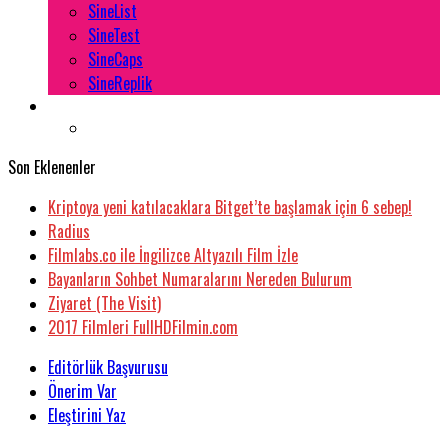
SineList
SineTest
SineCaps
SineReplik
Son Eklenenler
Kriptoya yeni katılacaklara Bitget’te başlamak için 6 sebep!
Radius
Filmlabs.co ile İngilizce Altyazılı Film İzle
Bayanların Sohbet Numaralarını Nereden Bulurum
Ziyaret (The Visit)
2017 Filmleri FullHDFilmin.com
Editörlük Başvurusu
Önerim Var
Eleştirini Yaz