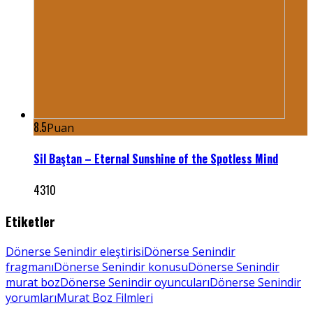
8.5
Puan
Sil Baştan – Eternal Sunshine of the Spotless Mind
4310
Etiketler
Dönerse Senindir eleştirisi
Dönerse Senindir
fragmanı
Dönerse Senindir konusu
Dönerse Senindir
murat boz
Dönerse Senindir oyuncuları
Dönerse Senindir
yorumları
Murat Boz Filmleri