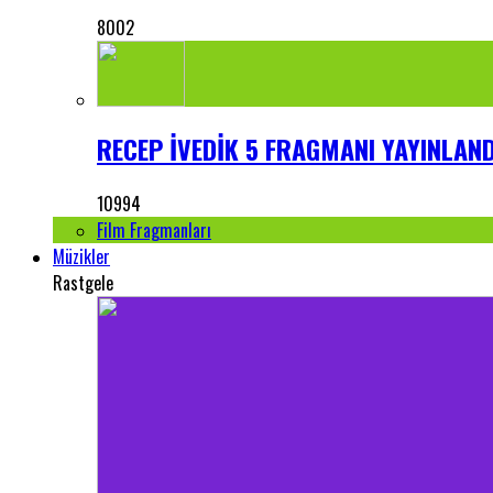
8002
RECEP İVEDİK 5 FRAGMANI YAYINLANDI
10994
Film Fragmanları
Müzikler
Rastgele