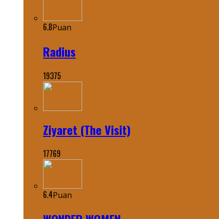
6.8
Puan
Radius
19375
Ziyaret (The Visit)
17769
6.4
Puan