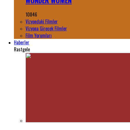
WONDER WOMEN
10846
Vizyondaki Filmler
Vizyona Girecek Filmler
Film Yorumları
Haberler
Rastgele