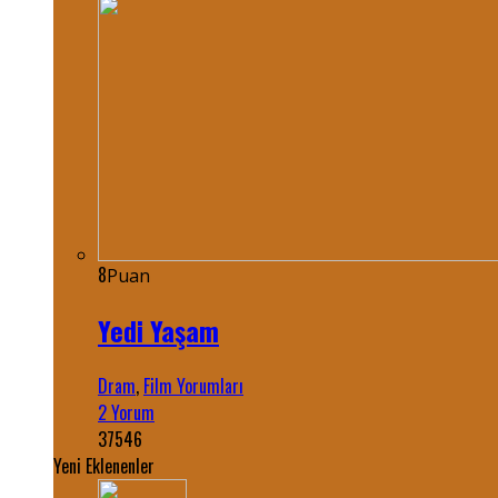
8
Puan
Yedi Yaşam
Dram
,
Film Yorumları
2 Yorum
37546
Yeni Eklenenler