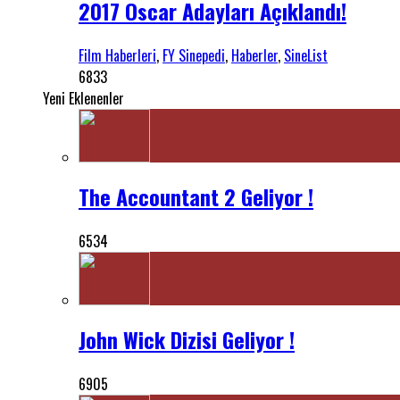
2017 Oscar Adayları Açıklandı!
Film Haberleri
,
FY Sinepedi
,
Haberler
,
SineList
6833
Yeni Eklenenler
The Accountant 2 Geliyor !
6534
John Wick Dizisi Geliyor !
6905