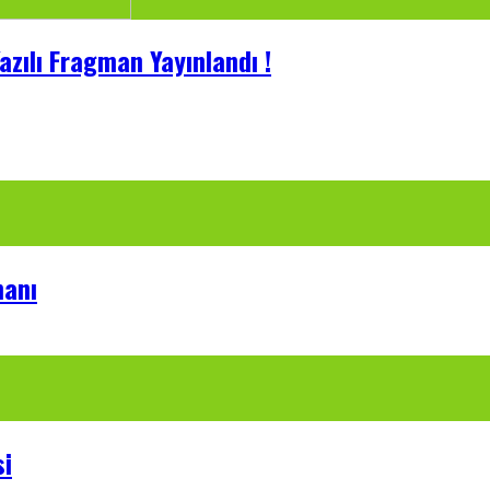
azılı Fragman Yayınlandı !
manı
si