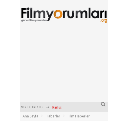
SON EKLENENLER
Filmlabs.co ile İngilizce Altyazılı Film İzle
Ana Sayfa
Haberler
Film Haberleri
Bayanların Sohbet Numaralarını Nereden Bulurum