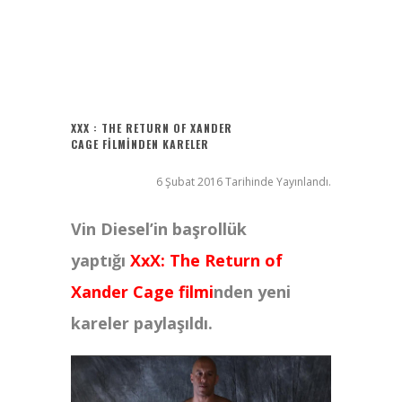
Ziyaret (The Visit)
2017 Filmleri FullHDFilmin.com
Kriptoya yeni katılacaklara Bitget’te başlamak için 6 sebep!
Radius
XXX : THE RETURN OF XANDER
CAGE FILMINDEN KARELER
6 Şubat 2016 Tarihinde Yayınlandı.
Vin Diesel’in başrollük
yaptığı
XxX: The Return of
Xander Cage filmi
nden yeni
kareler paylaşıldı.