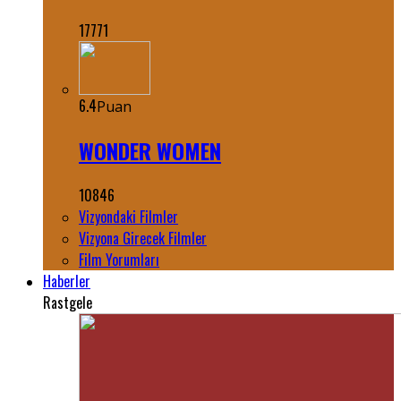
17771
6.4
Puan
WONDER WOMEN
10846
Vizyondaki Filmler
Vizyona Girecek Filmler
Film Yorumları
Haberler
Rastgele