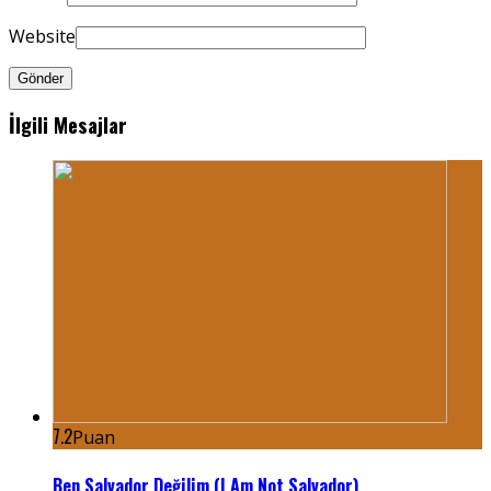
Website
İlgili Mesajlar
7.2
Puan
Ben Salvador Değilim (I Am Not Salvador)