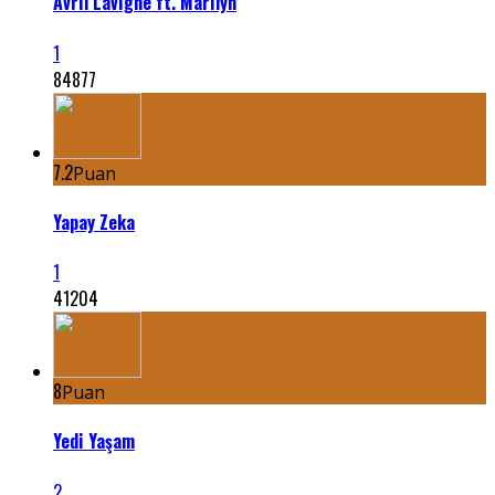
Avril Lavigne ft. Marilyn
1
84877
7.2
Puan
Yapay Zeka
1
41204
8
Puan
Yedi Yaşam
2