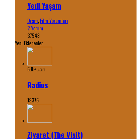
Yedi Yaşam
Dram
,
Film Yorumları
2 Yorum
37548
Yeni Eklenenler
6.8
Puan
Radius
19376
Ziyaret (The Visit)