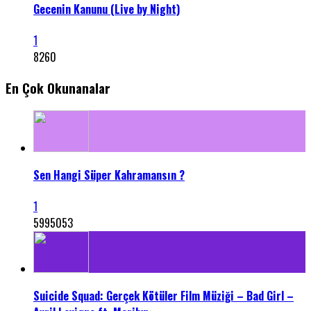
Gecenin Kanunu (Live by Night)
1
8260
En Çok Okunanalar
Sen Hangi Süper Kahramansın ?
1
5995053
Suicide Squad: Gerçek Kötüler Film Müziği – Bad Girl –