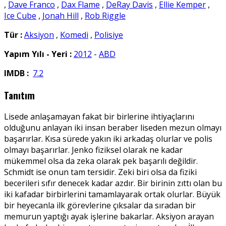
,
Dave Franco
,
Dax Flame
,
DeRay Davis
,
Ellie Kemper
,
Ice Cube
,
Jonah Hill
,
Rob Riggle
Tür :
Aksiyon
,
Komedi
,
Polisiye
Yapım Yılı - Yeri :
2012
-
ABD
IMDB :
7.2
Tanıtım
Lisede anlaşamayan fakat bir birlerine ihtiyaçlarını
olduğunu anlayan iki insan beraber liseden mezun olmayı
başarırlar. Kısa sürede yakın iki arkadaş olurlar ve polis
olmayı başarırlar. Jenko fiziksel olarak ne kadar
mükemmel olsa da zeka olarak pek başarılı değildir.
Schmidt ise onun tam tersidir. Zeki biri olsa da fiziki
becerileri sıfır denecek kadar azdır. Bir birinin zıttı olan bu
iki kafadar birbirlerini tamamlayarak ortak olurlar. Büyük
bir heyecanla ilk görevlerine çıksalar da sıradan bir
memurun yaptığı ayak işlerine bakarlar. Aksiyon arayan