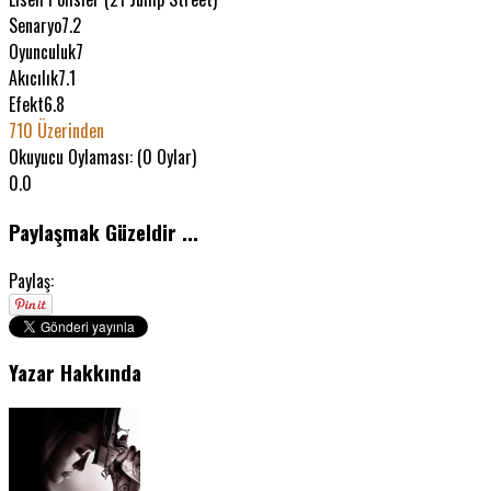
Senaryo
7.2
Oyunculuk
7
Akıcılık
7.1
Efekt
6.8
7
10 Üzerinden
Okuyucu Oylaması: (
0
Oylar)
0.0
Paylaşmak Güzeldir ...
Paylaş:
Yazar Hakkında