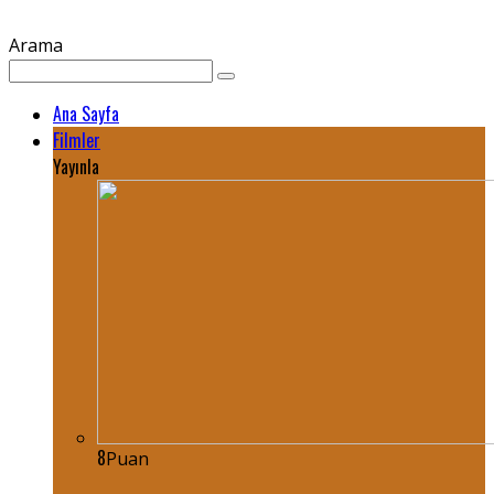
Arama
Ana Sayfa
Filmler
Yayınla
8
Puan