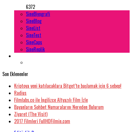
6372
SineBiyografi
SineBlog
SineList
SineTest
SineCaps
SineReplik
Son Eklenenler
Kriptoya yeni katılacaklara Bitget’te başlamak için 6 sebep!
Radius
Filmlabs.co ile İngilizce Altyazılı Film İzle
Bayanların Sohbet Numaralarını Nereden Bulurum
Ziyaret (The Visit)
2017 Filmleri FullHDFilmin.com