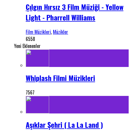
Çılgın Hırsız 3 Film Müziği - Yellow
Light - Pharrell Williams
Film Müzikleri
,
Müzikler
6558
Yeni Eklenenler
Whiplash Filmi Müzikleri
7567
Aşıklar Şehri ( La La Land )