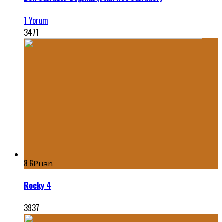
1 Yorum
3471
8.6
Puan
Rocky 4
3937