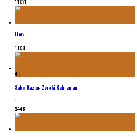
10133
Lion
10131
4.9
Salur Kazan: Zoraki Kahraman
1
9448