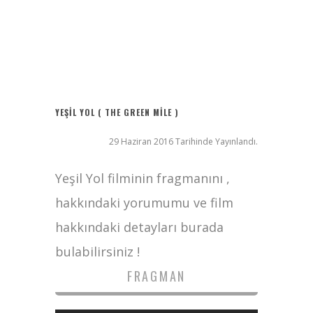
Filmlabs.co ile İngilizce Altyazılı Film İzle
Bayanların Sohbet Numaralarını Nereden Bulurum
Ziyaret (The Visit)
2017 Filmleri FullHDFilmin.com
YEŞIL YOL ( THE GREEN MILE )
29 Haziran 2016 Tarihinde Yayınlandı.
Yeşil Yol filminin fragmanını ,
hakkındaki yorumumu ve film
hakkındaki detayları burada
bulabilirsiniz !
FRAGMAN