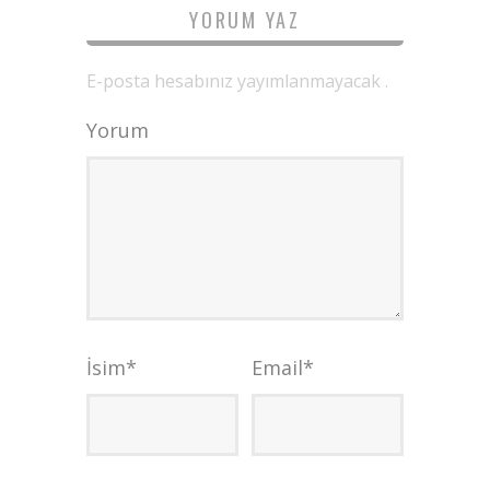
YORUM YAZ
E-posta hesabınız yayımlanmayacak .
Yorum
İsim
*
Email
*