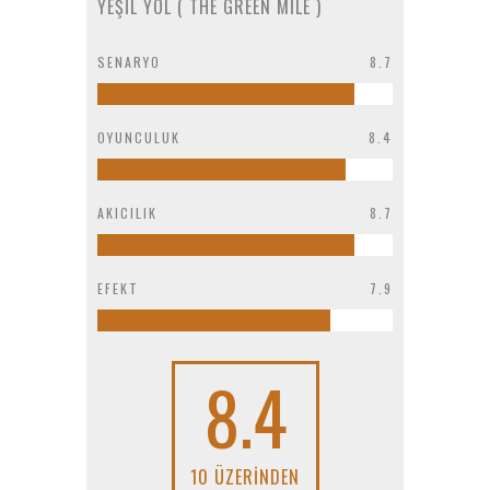
YEŞIL YOL ( THE GREEN MILE )
SENARYO
8.7
OYUNCULUK
8.4
AKICILIK
8.7
EFEKT
7.9
8.4
10 ÜZERINDEN