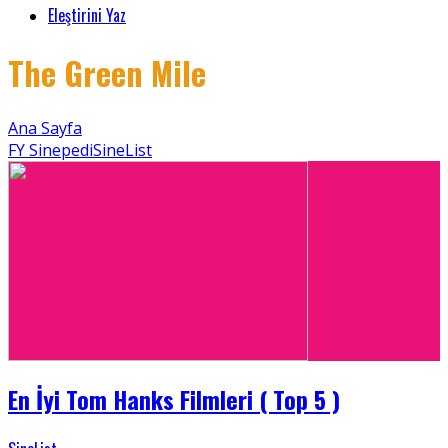
Eleştirini Yaz
The Green Mile
Ana Sayfa
FY Sinepedi
SineList
En İyi Tom Hanks Filmleri ( Top 5 )