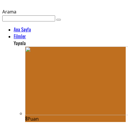
Arama
Ana Sayfa
Filmler
Yayınla
8
Puan