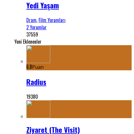
Yedi Yaşam
Dram
,
Film Yorumları
2 Yorumlar
37559
Yeni Eklenenler
6.8
Puan
Radius
19380
Ziyaret (The Visit)