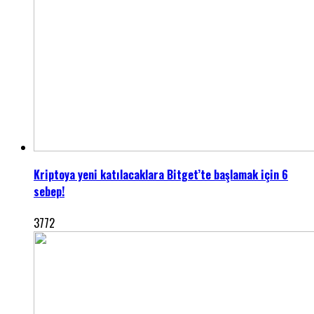
Kriptoya yeni katılacaklara Bitget’te başlamak için 6
sebep!
3772