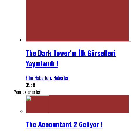
The Dark Tower'ın İlk Görselleri
Yayınlandı !
Film Haberleri
,
Haberler
3958
Yeni Eklenenler
The Accountant 2 Geliyor !