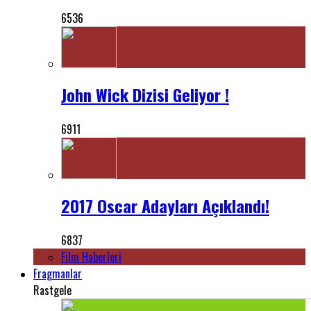
6536
John Wick Dizisi Geliyor !
6911
2017 Oscar Adayları Açıklandı!
6837
Film Haberleri
Fragmanlar
Rastgele