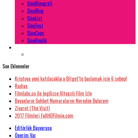
SineBiyografi
SineBlog
SineList
SineTest
SineCaps
SineReplik
Son Eklenenler
Kriptoya yeni katılacaklara Bitget’te başlamak için 6 sebep!
Radius
Filmlabs.co ile İngilizce Altyazılı Film İzle
Bayanların Sohbet Numaralarını Nereden Bulurum
Ziyaret (The Visit)
2017 Filmleri FullHDFilmin.com
Editörlük Başvurusu
Önerim Var