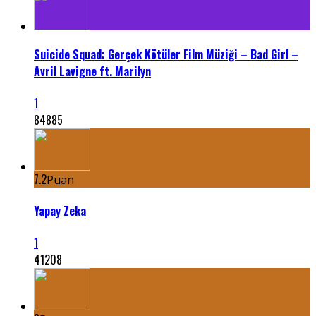
Suicide Squad: Gerçek Kötüler Film Müziği – Bad Girl –
Avril Lavigne ft. Marilyn
1
84885
7.2
Puan
Yapay Zeka
1
41208