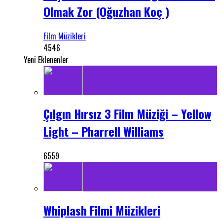
Olmak Zor (Oğuzhan Koç )
Film Müzikleri
4546
Yeni Eklenenler
Çılgın Hırsız 3 Film Müziği – Yellow
Light – Pharrell Williams
6559
Whiplash Filmi Müzikleri