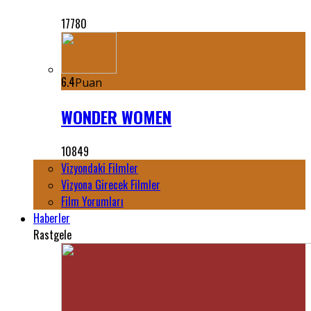
17780
6.4
Puan
WONDER WOMEN
10849
Vizyondaki Filmler
Vizyona Girecek Filmler
Film Yorumları
Haberler
Rastgele