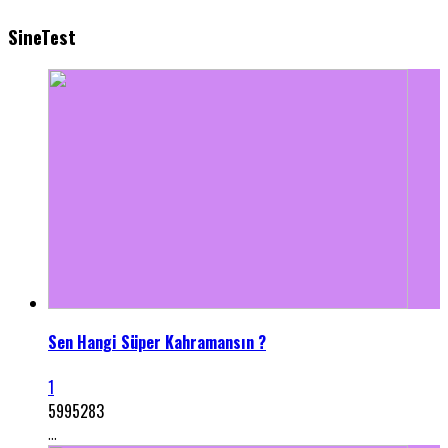
SineTest
Sen Hangi Süper Kahramansın ?
1
5995283
...