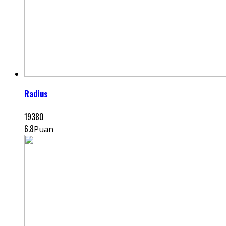
Radius
19380
6.8
Puan