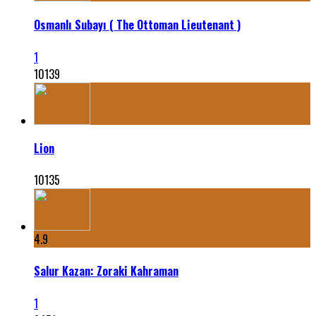
Osmanlı Subayı ( The Ottoman Lieutenant )
1
10139
Lion
10135
4.9
Salur Kazan: Zoraki Kahraman
1