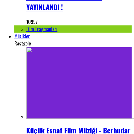
YAYINLANDI !
10997
Film Fragmanları
Müzikler
Rastgele
Küçük Esnaf Film Müziği - Berhudar