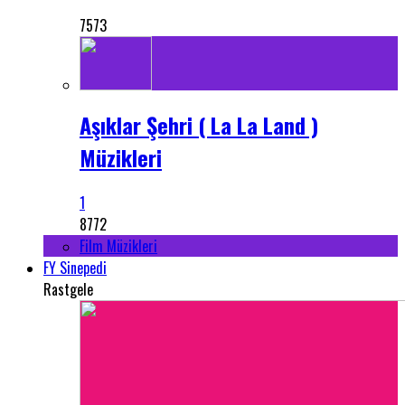
7573
Aşıklar Şehri ( La La Land )
Müzikleri
1
8772
Film Müzikleri
FY Sinepedi
Rastgele