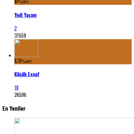
8
Puan
Yedi Yaşam
2
37559
6.3
Puan
Küçük Esnaf
18
26596
En Yeniler