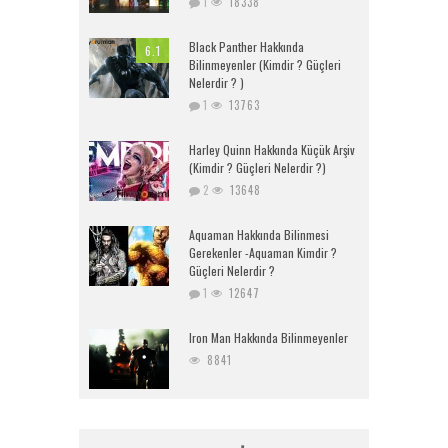
1
18338
Black Panther Hakkında
6.1
Bilinmeyenler (Kimdir ? Güçleri
Nelerdir ? )
1
13763
Harley Quinn Hakkında Küçük Arşiv
(Kimdir ? Güçleri Nelerdir ?)
2
13648
Aquaman Hakkında Bilinmesi
Gerekenler -Aquaman Kimdir ?
Güçleri Nelerdir ?
1
12647
Iron Man Hakkında Bilinmeyenler
8841