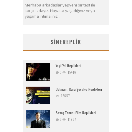
Merhaba arkadaşlar yepyeni bir test ile
karşınızdayız. Hayatta yaşadığınız veya
yaşama ihtimaliniz...
SINEREPLIK
Yeşil Yol Replikleri
3
15416
Batman : Kara Şovalye Replikleri
12657
Savaş Tanrısı Film Replikleri
2
11964