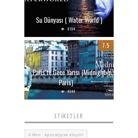
Su Dünyası ( Water World )
8184
7.5
Paris’te Gece Yarısı (Midnight in
Paris)
4644
ETIKETLER
X-Men : Apocalypse eleştiri