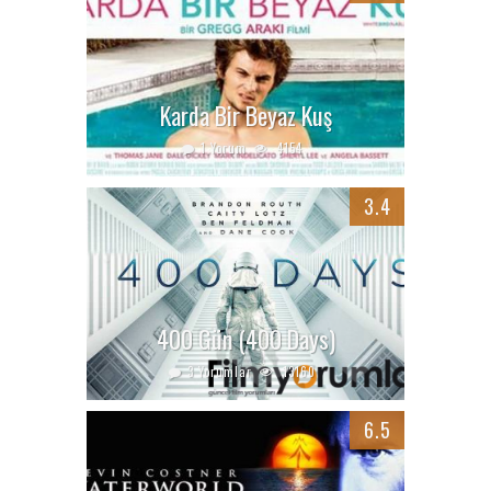
Karda Bir Beyaz Kuş
1 Yorum
4154
3.4
400 Gün (400 Days)
3 Yorumlar
13160
6.5