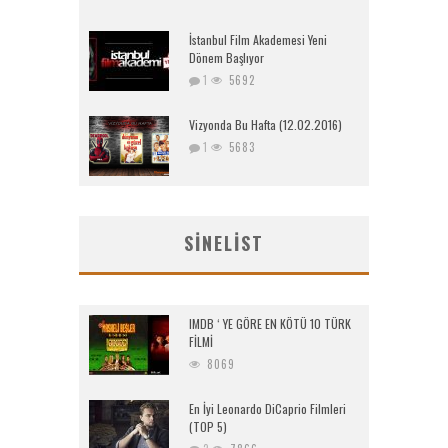
İstanbul Film Akademesi Yeni
Dönem Başlıyor
1
5692
Vizyonda Bu Hafta (12.02.2016)
1
5683
SINELIST
IMDB ‘ YE GÖRE EN KÖTÜ 10 TÜRK
FİLMİ
8069
En İyi Leonardo DiCaprio Filmleri
(TOP 5)