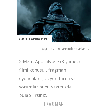
Filmlabs.co ile İngilizce Altyazılı Film İzle
Bayanların Sohbet Numaralarını Nereden Bulurum
Ziyaret (The Visit)
2017 Filmleri FullHDFilmin.com
X-MEN : APOCALYPSE
6 Şubat 2016 Tarihinde Yayınlandı.
X-Men : Apocalypse (Kıyamet)
filmi konusu , fragmanı ,
oyuncuları , vizyon tarihi ve
yorumlarını bu yazımızda
bulabilirsiniz.
FRAGMAN