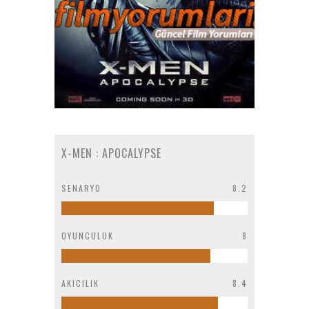
X-MEN : APOCALYPSE
SENARYO
8.2
OYUNCULUK
8
AKICILIK
8.4