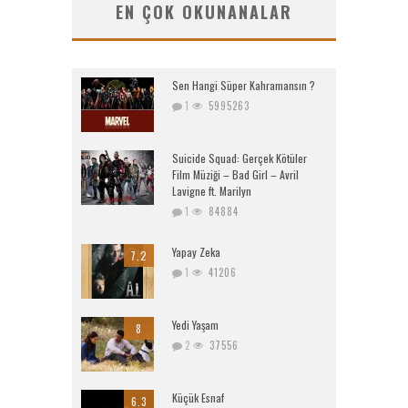
EN ÇOK OKUNANALAR
Sen Hangi Süper Kahramansın ?
1
5995263
Suicide Squad: Gerçek Kötüler
Film Müziği – Bad Girl – Avril
Lavigne ft. Marilyn
1
84884
Yapay Zeka
7.2
1
41206
Yedi Yaşam
8
2
37556
Küçük Esnaf
6.3