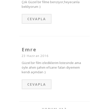
Çok Güzel bir filme benziyor,heyecanla
bekliyorum :)
CEVAPLA
Emre
23 Haziran 2016
Güzel bir film izlediklerim listesinde ama
öyle ahım şahım efsane falan diyemem
kendi açımdan :)
CEVAPLA