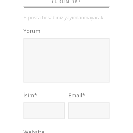
YORUM YAZ
E-posta hesabınız yayımlanmayacak .
Yorum
İsim
*
Email
*
Website