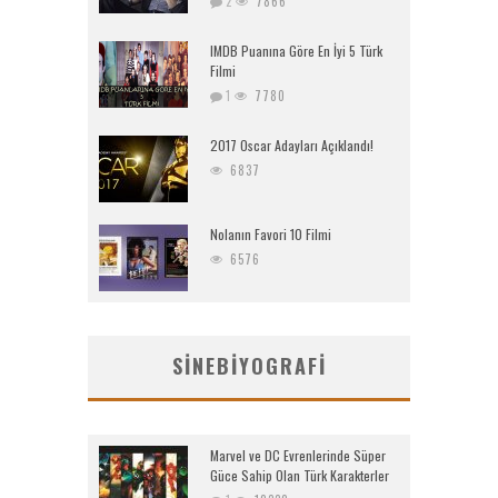
2
7866
IMDB Puanına Göre En İyi 5 Türk
Filmi
1
7780
2017 Oscar Adayları Açıklandı!
6837
Nolanın Favori 10 Filmi
6576
SINEBIYOGRAFI
Marvel ve DC Evrenlerinde Süper
Güce Sahip Olan Türk Karakterler