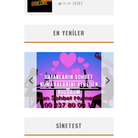
18
26583
EN YENILER
BAYANLARIN SOHBET
LIZCE
NUMARALARINI NEREDEN
LE
BULURUM
Z
6610
SINETEST