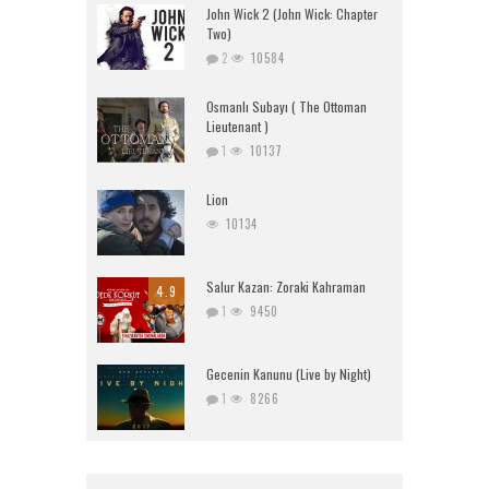
John Wick 2 (John Wick: Chapter
Two)
2
10584
Osmanlı Subayı ( The Ottoman
Lieutenant )
1
10137
Lion
10134
Salur Kazan: Zoraki Kahraman
4.9
1
9450
Gecenin Kanunu (Live by Night)
1
8266