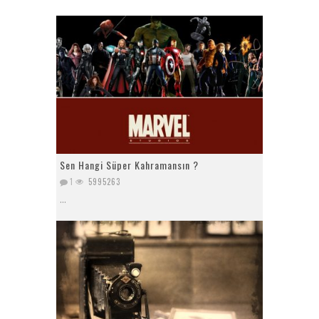
Sen Hangi Süper Kahramansın ?
1
5995263
...