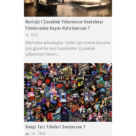
Nostalji ! Çocukluk Yıllarımızın Unutulmaz
Filmlerinden Kaçını Hatırlıyorsun ?
9137
Merhaba arkadaşlar. Sizler için özene bözene
çok güzel bir test hazırladım. Çocukluk
yıllarımızın favori...
Hangi Tarz Filmleri Seviyorsun ?
1
7499