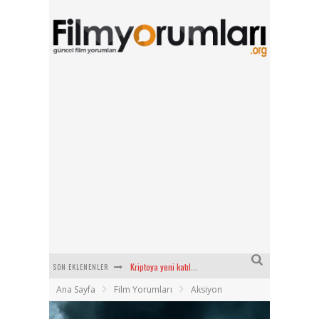
SON EKLENENLER
Kriptoya yeni katılacaklara Bitget’te başlamak için 6 sebep!
Ana Sayfa
Film Yorumları
Aksiyon
Radius