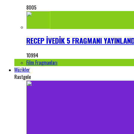
8005
RECEP İVEDİK 5 FRAGMANI YAYINLANDI
10994
Film Fragmanları
Müzikler
Rastgele