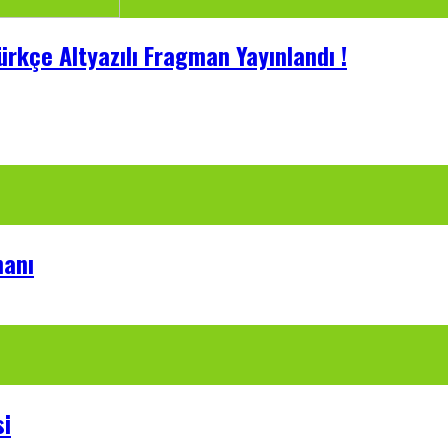
rkçe Altyazılı Fragman Yayınlandı !
manı
si