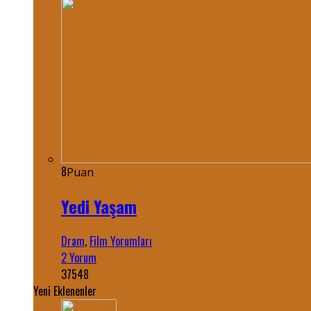
8
Puan
Yedi Yaşam
Dram
,
Film Yorumları
2 Yorum
37548
Yeni Eklenenler