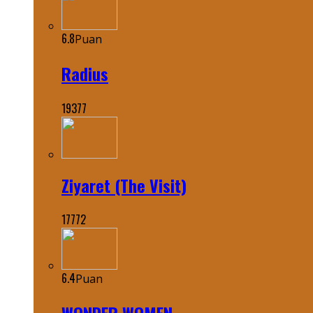
6.8
Puan
Radius
19377
Ziyaret (The Visit)
17772
6.4
Puan