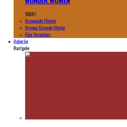
WONDER WOMEN
10847
Vizyondaki Filmler
Vizyona Girecek Filmler
Film Yorumları
Haberler
Rastgele