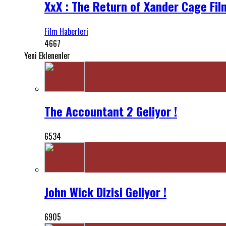
XxX : The Return of Xander Cage Fil
Film Haberleri
4667
Yeni Eklenenler
The Accountant 2 Geliyor !
6534
John Wick Dizisi Geliyor !
6905