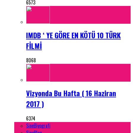
6573
IMDB ‘ YE GÖRE EN KÖTÜ 10 TÜRK
FİLMİ
8068
Vizyonda Bu Hafta ( 16 Haziran
2017 )
6374
SineBiyografi
SineBlog