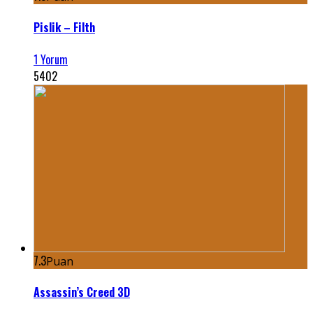
Pislik – Filth
1 Yorum
5402
7.3
Puan
Assassin’s Creed 3D