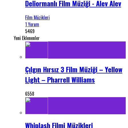
Deliormanlı Film Müziği - Alev Alev
Film Müzikleri
1 Yorum
5469
Yeni Eklenenler
Çılgın Hırsız 3 Film Müziği – Yellow
Light – Pharrell Williams
6558
Whiplash Filmi Müzikleri