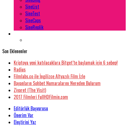
SineList
SineTest
SineCaps
SineReplik
Son Eklenenler
Kriptoya yeni katılacaklara Bitget’te başlamak için 6 sebep!
Radius
Filmlabs.co ile İngilizce Altyazılı Film İzle
Bayanların Sohbet Numaralarını Nereden Bulurum
Ziyaret (The Visit)
2017 Filmleri FullHDFilmin.com
Editörlük Başvurusu
Önerim Var
Eleştirini Yaz