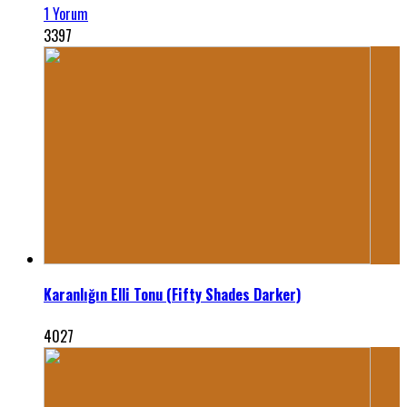
1 Yorum
3397
Karanlığın Elli Tonu (Fifty Shades Darker)
4027