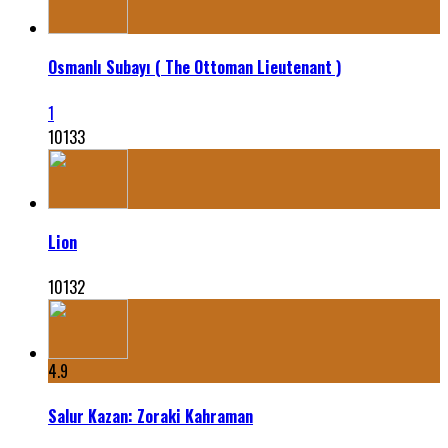
Osmanlı Subayı ( The Ottoman Lieutenant )
1
10133
Lion
10132
4.9
Salur Kazan: Zoraki Kahraman