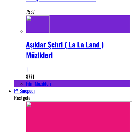
7567
Aşıklar Şehri ( La La Land )
Müzikleri
1
8771
Film Müzikleri
FY Sinepedi
Rastgele