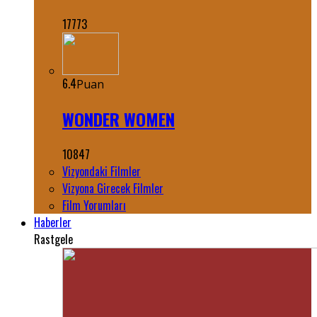
17773
6.4
Puan
WONDER WOMEN
10847
Vizyondaki Filmler
Vizyona Girecek Filmler
Film Yorumları
Haberler
Rastgele