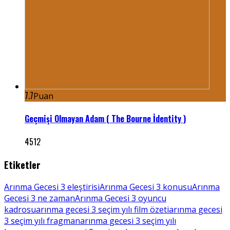
7.7
Puan
Geçmişi Olmayan Adam ( The Bourne İdentity )
4512
Etiketler
Arınma Gecesi 3 eleştirisi
Arınma Gecesi 3 konusu
Arınma
Gecesi 3 ne zaman
Arınma Gecesi 3 oyuncu
kadrosu
arınma gecesi 3 seçim yılı film özeti
arınma gecesi
3 seçim yılı fragman
arınma gecesi 3 seçim yılı