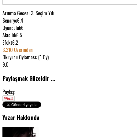
Arınma Gecesi 3: Seçim Yılı
Senaryo
6.4
Oyunculuk
6
Akıcılık
6.5
Efekt
6.2
6.3
10 Üzerinden
Okuyucu Oylaması: (
1
Oy)
9.0
Paylaşmak Güzeldir ...
Paylaş:
Yazar Hakkında