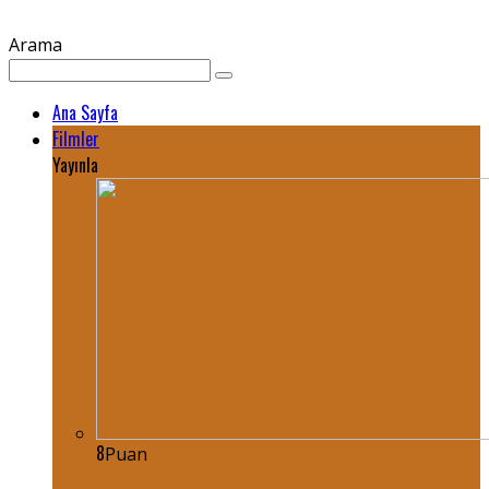
Arama
Ana Sayfa
Filmler
Yayınla
8
Puan