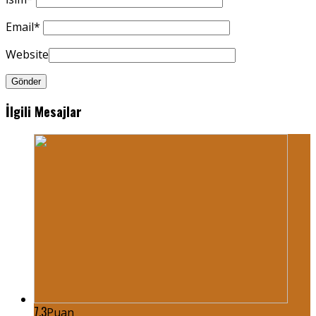
Email
*
Website
İlgili Mesajlar
7.3
Puan