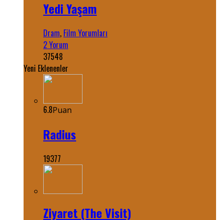
Yedi Yaşam
Dram
,
Film Yorumları
2 Yorum
37548
Yeni Eklenenler
6.8
Puan
Radius
19377
Ziyaret (The Visit)