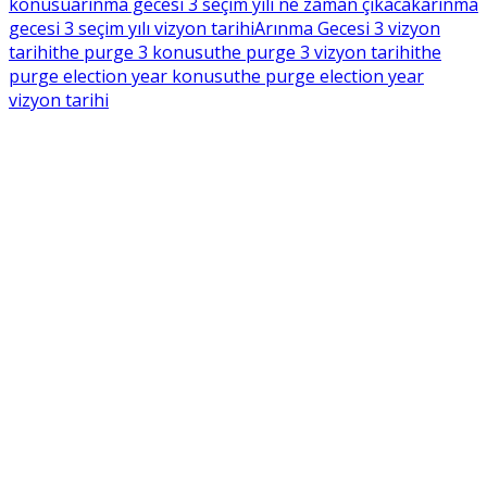
konusu
arınma gecesi 3 seçim yılı ne zaman çıkacak
arınma
gecesi 3 seçim yılı vizyon tarihi
Arınma Gecesi 3 vizyon
tarihi
the purge 3 konusu
the purge 3 vizyon tarihi
the
purge election year konusu
the purge election year
vizyon tarihi