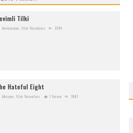
NI NEREDEN BULURUM
evimli Tilki
Animasyon
,
Film Yorumları
3294
K
RIPTOYA YENI KATILACAKLARA BITGET’TE BAŞLAMAK IÇIN 6 SEBEP!
he Hateful Eight
Aksiyon
,
Film Yorumları
1 Yorum
3861