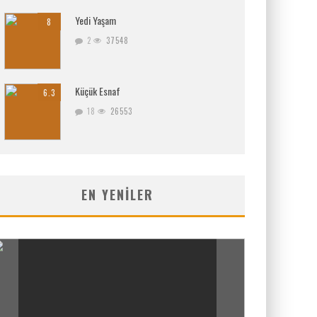
Yedi Yaşam
8
2
37548
Küçük Esnaf
6.3
18
26553
EN YENILER