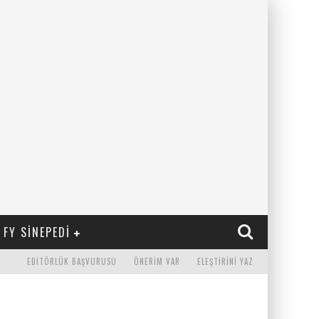
FY SINEPEDI
EDITÖRLÜK BAŞVURUSU
ÖNERIM VAR
ELEŞTIRINI YAZ