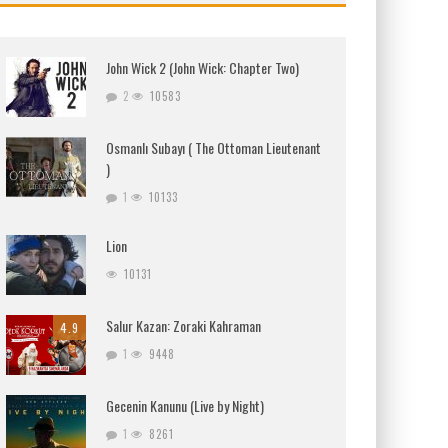
John Wick 2 (John Wick: Chapter Two)
2
10583
Osmanlı Subayı ( The Ottoman Lieutenant
)
1
10133
Lion
10131
Salur Kazan: Zoraki Kahraman
4.9
1
9448
Gecenin Kanunu (Live by Night)
1
8261