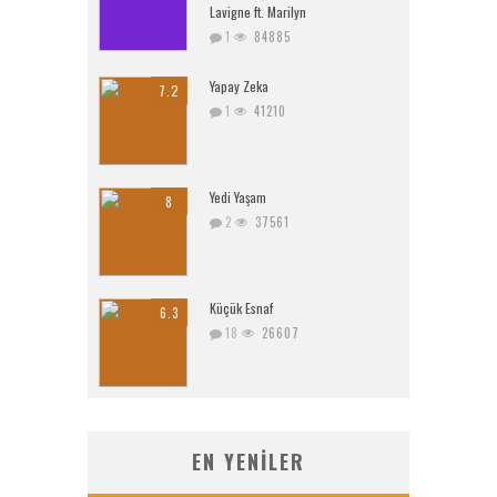
Lavigne ft. Marilyn
1
84885
Yapay Zeka
7.2
1
41210
Yedi Yaşam
8
2
37561
Küçük Esnaf
6.3
18
26607
EN YENILER