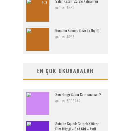
Salur Kazan: Zoraki Kahraman
4.9
1
9451
Gecenin Kanunu (Live by Night)
1
8268
EN ÇOK OKUNANALAR
Sen Hangi Süper Kahramansın ?
1
5995296
Suicide Squad: Gerçek Kötüler
Film Müziği – Bad Girl – Avril