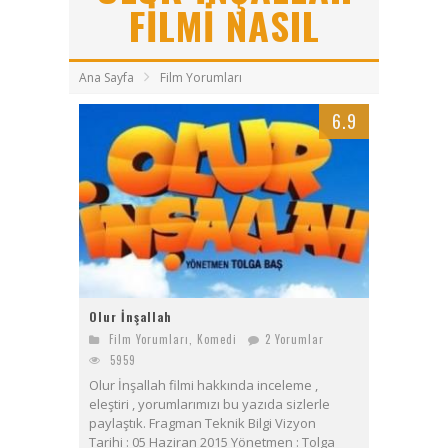
Bayanların Sohbet Numaralarını Nereden Bulurum
FILMI NASIL
Ziyaret (The Visit)
Ana Sayfa
Film Yorumları
2017 Filmleri FullHDFilmin.com
6.9
Kriptoya yeni katılacaklara Bitget’te başlamak için 6 sebep!
Olur İnşallah
Film Yorumları
,
Komedi
2 Yorumlar
5959
Olur İnşallah filmi hakkında inceleme ,
eleştiri , yorumlarımızı bu yazıda sizlerle
paylaştık. Fragman Teknik Bilgi Vizyon
Tarihi : 05 Haziran 2015 Yönetmen : Tolga