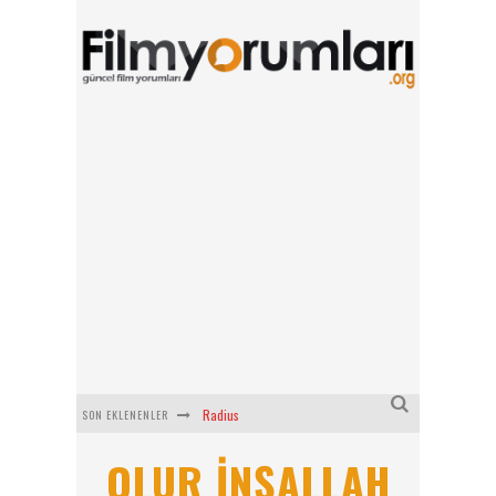
Radius
SON EKLENENLER
Filmlabs.co ile İngilizce Altyazılı Film İzle
OLUR INŞALLAH