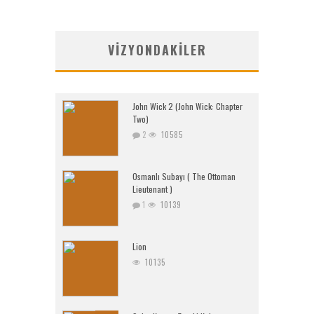
VIZYONDAKILER
John Wick 2 (John Wick: Chapter
Two)
2
10585
Osmanlı Subayı ( The Ottoman
Lieutenant )
1
10139
Lion
10135