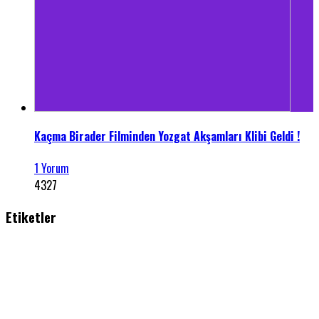
Kaçma Birader Filminden Yozgat Akşamları Klibi Geldi !
1 Yorum
4327
Etiketler