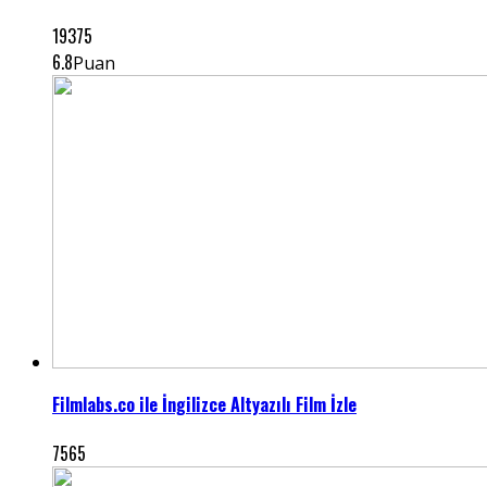
19375
6.8
Puan
Filmlabs.co ile İngilizce Altyazılı Film İzle
7565