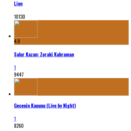
Lion
10130
4.9
Salur Kazan: Zoraki Kahraman
1
9447
Gecenin Kanunu (Live by Night)
1
8260