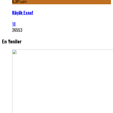
6.3
Puan
Küçük Esnaf
18
26553
En Yeniler