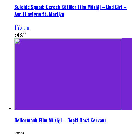
Suicide Squad: Gerçek Kötüler Film Müziği – Bad Girl –
Avril Lavigne ft. Marilyn
1 Yorum
84877
Deliormanlı Film Müziği – Geçti Dost Kervanı
3829