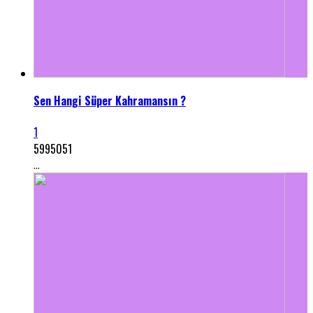
Sen Hangi Süper Kahramansın ?
1
5995051
...