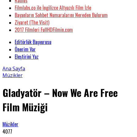
Radius
Filmlabs.co ile İngilizce Altyazılı Film İzle
Bayanların Sohbet Numaralarını Nereden Bulurum
Ziyaret (The Visit)
2017 Filmleri FullHDFilmin.com
Editörlük Başvurusu
Önerim Var
Eleştirini Yaz
Ana Sayfa
Müzikler
Gladyatör – Now We Are Free
Film Müziği
Müzikler
4077