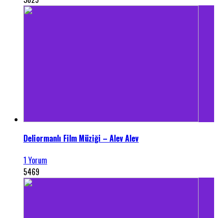
Deliormanlı Film Müziği – Alev Alev
1 Yorum
5469