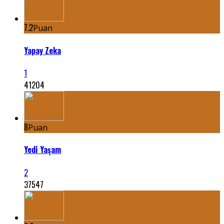
7.2
Puan
Yapay Zeka
1
41204
8
Puan
Yedi Yaşam
2
37547