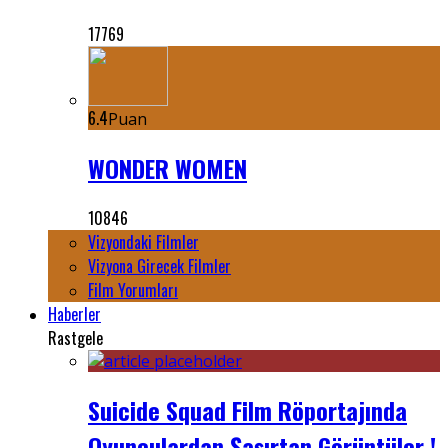
17769
6.4
Puan
WONDER WOMEN
10846
Vizyondaki Filmler
Vizyona Girecek Filmler
Film Yorumları
Haberler
Rastgele
Suicide Squad Film Röportajında
Oyunculardan Şaşırtan Görüntüler !