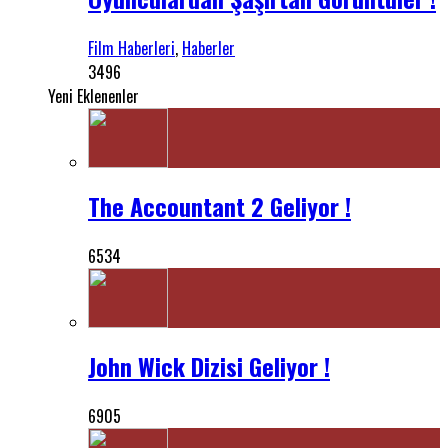
Film Haberleri
,
Haberler
3496
Yeni Eklenenler
The Accountant 2 Geliyor !
6534
John Wick Dizisi Geliyor !
6905