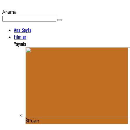
Arama
Ana Sayfa
Filmler
Yayınla
8
Puan