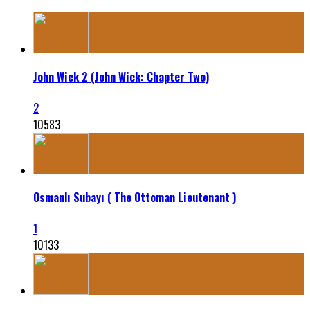
John Wick 2 (John Wick: Chapter Two)
2
10583
Osmanlı Subayı ( The Ottoman Lieutenant )
1
10133