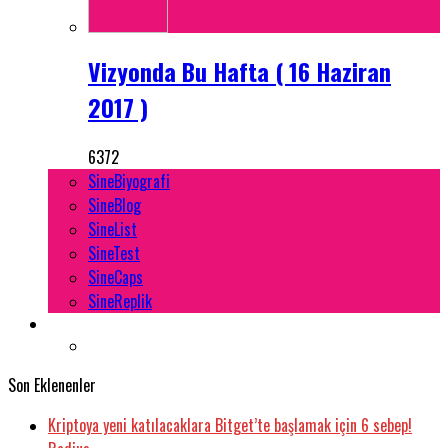
Vizyonda Bu Hafta ( 16 Haziran
2017 )
6372
SineBiyografi
SineBlog
SineList
SineTest
SineCaps
SineReplik
Son Eklenenler
Kriptoya yeni katılacaklara Bitget’te başlamak için 6 sebep!