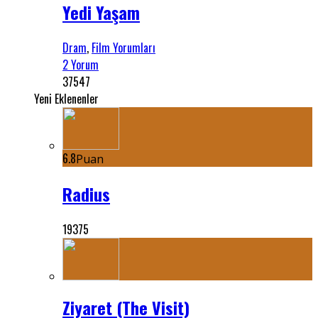
Yedi Yaşam
Dram
,
Film Yorumları
2 Yorum
37547
Yeni Eklenenler
6.8
Puan
Radius
19375
Ziyaret (The Visit)