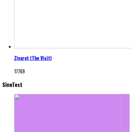
Ziyaret (The Visit)
17769
SineTest