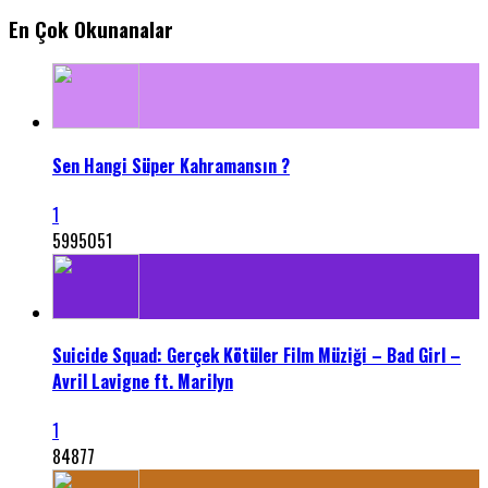
En Çok Okunanalar
Sen Hangi Süper Kahramansın ?
1
5995051
Suicide Squad: Gerçek Kötüler Film Müziği – Bad Girl –
Avril Lavigne ft. Marilyn
1
84877