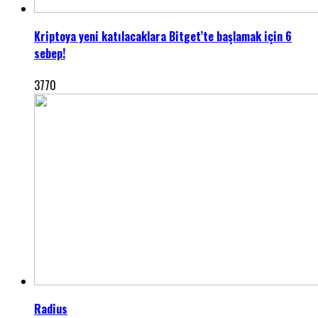
Kriptoya yeni katılacaklara Bitget’te başlamak için 6
sebep!
3770
Radius