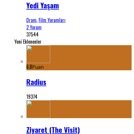
Yedi Yaşam
Dram
,
Film Yorumları
2 Yorum
37544
Yeni Eklenenler
6.8
Puan
Radius
19374
Ziyaret (The Visit)