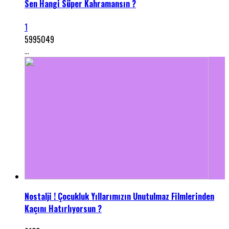
Sen Hangi Süper Kahramansın ?
1
5995049
...
Nostalji ! Çocukluk Yıllarımızın Unutulmaz Filmlerinden
Kaçını Hatırlıyorsun ?