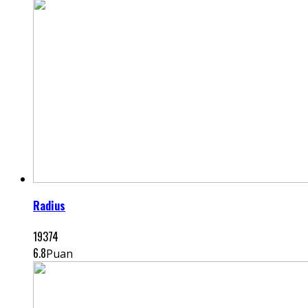
Radius
19374
6.8
Puan