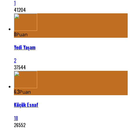
1
41204
8
Puan
Yedi Yaşam
2
37544
6.3
Puan
Küçük Esnaf
18
26552