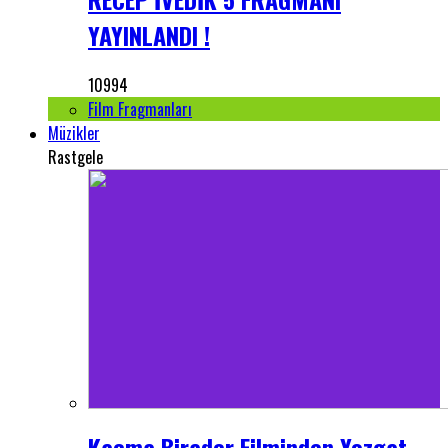
YAYINLANDI !
10994
Film Fragmanları
Müzikler
Rastgele
Kaçma Birader Filminden Yozgat