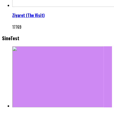
Ziyaret (The Visit)
17769
SineTest