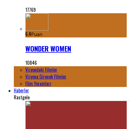
17769
6.4
Puan
WONDER WOMEN
10846
Vizyondaki Filmler
Vizyona Girecek Filmler
Film Yorumları
Haberler
Rastgele