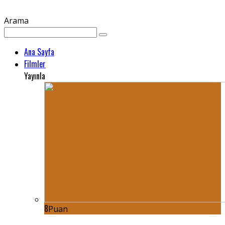
Arama
Ana Sayfa
Filmler
Yayınla
8
Puan