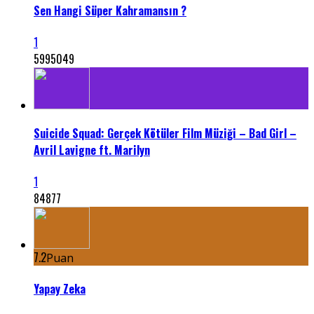
Sen Hangi Süper Kahramansın ?
1
5995049
Suicide Squad: Gerçek Kötüler Film Müziği – Bad Girl –
Avril Lavigne ft. Marilyn
1
84877
7.2
Puan
Yapay Zeka