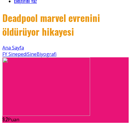
Eleştirini Yaz
Deadpool marvel evrenini
öldürüyor hikayesi
Ana Sayfa
FY Sinepedi
SineBiyografi
9.2
Puan