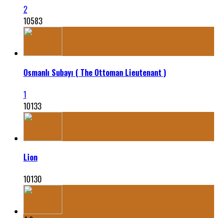
2
10583
Osmanlı Subayı ( The Ottoman Lieutenant )
1
10133
Lion
10130