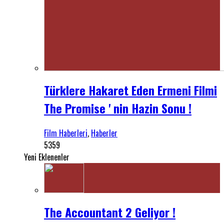
Türklere Hakaret Eden Ermeni Filmi
The Promise ' nin Hazin Sonu !
Film Haberleri
,
Haberler
5359
Yeni Eklenenler
The Accountant 2 Geliyor !