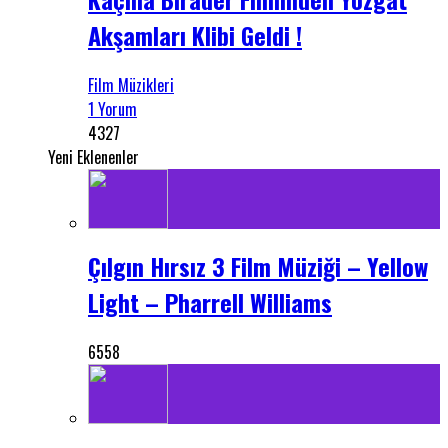
Akşamları Klibi Geldi !
Film Müzikleri
1 Yorum
4327
Yeni Eklenenler
Çılgın Hırsız 3 Film Müziği – Yellow
Light – Pharrell Williams
6558