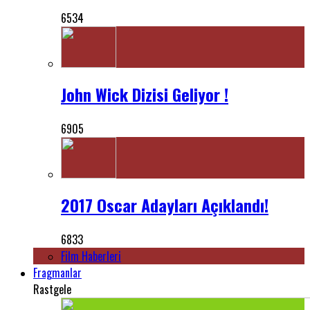
6534
John Wick Dizisi Geliyor !
6905
2017 Oscar Adayları Açıklandı!
6833
Film Haberleri
Fragmanlar
Rastgele