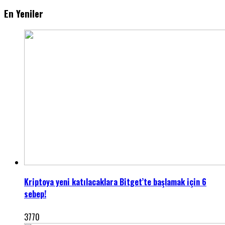
En Yeniler
Kriptoya yeni katılacaklara Bitget’te başlamak için 6
sebep!
3770