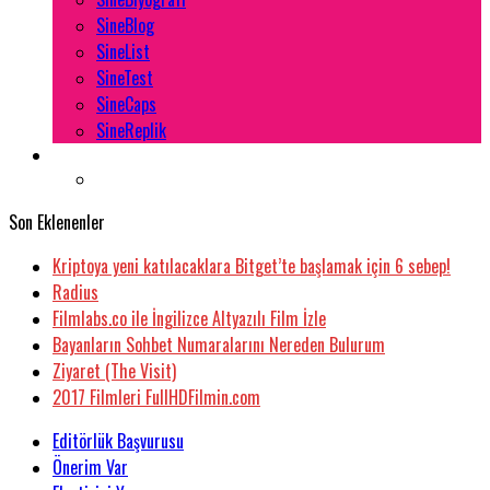
SineBlog
SineList
SineTest
SineCaps
SineReplik
Son Eklenenler
Kriptoya yeni katılacaklara Bitget’te başlamak için 6 sebep!
Radius
Filmlabs.co ile İngilizce Altyazılı Film İzle
Bayanların Sohbet Numaralarını Nereden Bulurum
Ziyaret (The Visit)
2017 Filmleri FullHDFilmin.com
Editörlük Başvurusu
Önerim Var