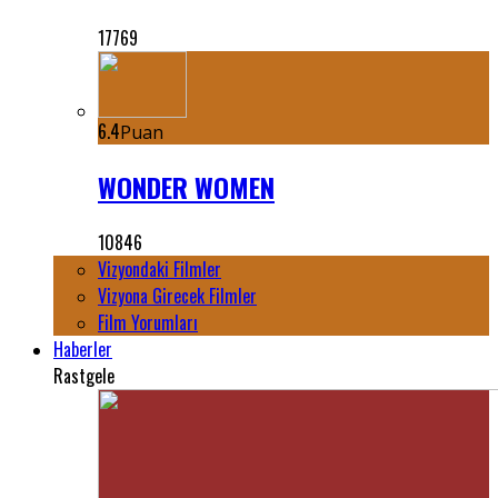
17769
6.4
Puan
WONDER WOMEN
10846
Vizyondaki Filmler
Vizyona Girecek Filmler
Film Yorumları
Haberler
Rastgele