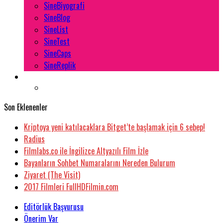
SineBiyografi
SineBlog
SineList
SineTest
SineCaps
SineReplik
Son Eklenenler
Kriptoya yeni katılacaklara Bitget’te başlamak için 6 sebep!
Radius
Filmlabs.co ile İngilizce Altyazılı Film İzle
Bayanların Sohbet Numaralarını Nereden Bulurum
Ziyaret (The Visit)
2017 Filmleri FullHDFilmin.com
Editörlük Başvurusu
Önerim Var