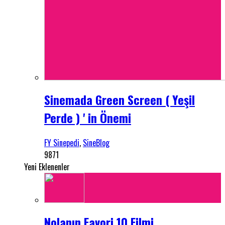
Sinemada Green Screen ( Yeşil
Perde ) ' in Önemi
FY Sinepedi
,
SineBlog
9871
Yeni Eklenenler
Nolanın Favori 10 Filmi