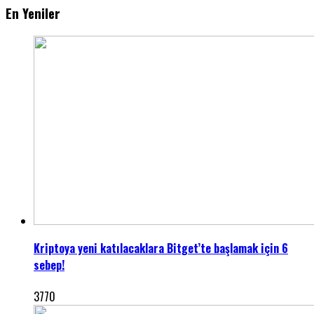
En Yeniler
Kriptoya yeni katılacaklara Bitget’te başlamak için 6
sebep!
3770