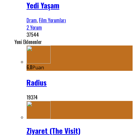
Yedi Yaşam
Dram
,
Film Yorumları
2 Yorum
37544
Yeni Eklenenler
6.8
Puan
Radius
19374
Ziyaret (The Visit)