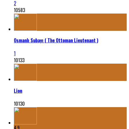
2
10583
Osmanlı Subayı ( The Ottoman Lieutenant )
1
10133
Lion
10130
4.9