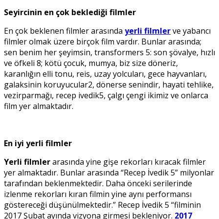
Seyircinin en çok beklediği filmler
En çok beklenen filmler arasında
yerli filmler
ve yabancı
filmler olmak üzere birçok film vardır. Bunlar arasında;
sen benim her şeyimsin, transformers 5: son şövalye, hızlı
ve öfkeli 8; kötü çocuk, mumya, biz size döneriz,
karanlığın elli tonu, reis, uzay yolcuları, gece hayvanları,
galaksinin koruyucular2, dönerse senindir, hayati tehlike,
vezirparmağı, recep ivedik5, çalgı çengi ikimiz ve onlarca
film yer almaktadır.
En iyi yerli filmler
Yerli filmler
arasında yine gişe rekorları kıracak filmler
yer almaktadır. Bunlar arasında “Recep İvedik 5” milyonlar
tarafından beklenmektedir. Daha önceki serilerinde
izlenme rekorları kıran filmin yine aynı performansı
göstereceği düşünülmektedir.” Recep İvedik 5 “filminin
2017 Şubat ayında vizyona girmesi bekleniyor.
2017