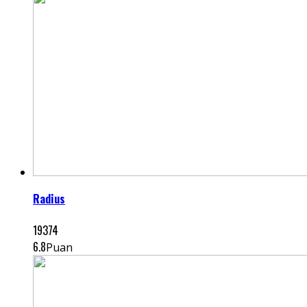
Radius
19374
6.8
Puan