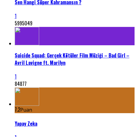
Sen Hangi Süper Kahramansın ?
1
5995049
Suicide Squad: Gerçek Kötüler Film Müziği – Bad Girl –
Avril Lavigne ft. Marilyn
1
84877
7.2
Puan
Yapay Zeka