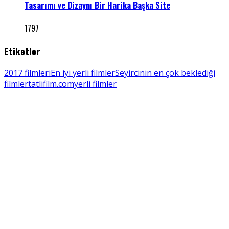
Tasarımı ve Dizaynı Bir Harika Başka Site
1797
Etiketler
2017 filmleri
En iyi yerli filmler
Seyircinin en çok beklediği
filmler
tatlifilm.com
yerli filmler