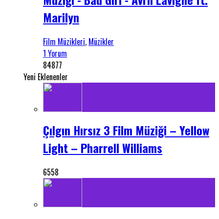
Marilyn
Film Müzikleri
,
Müzikler
1 Yorum
84877
Yeni Eklenenler
Çılgın Hırsız 3 Film Müziği – Yellow
Light – Pharrell Williams
6558