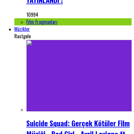
10994
Film Fragmanları
Müzikler
Rastgele
Suicide Squad: Gerçek Kötüler Film
Müziği - Bad Girl - Avril Lavigne ft.