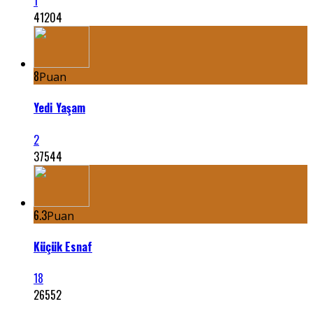
1
41204
8
Puan
Yedi Yaşam
2
37544
6.3
Puan
Küçük Esnaf
18
26552