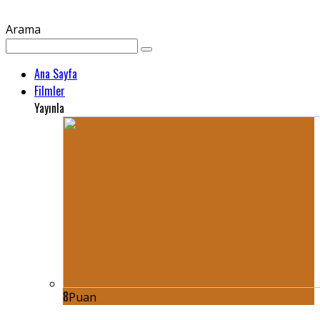
Arama
Ana Sayfa
Filmler
Yayınla
8
Puan