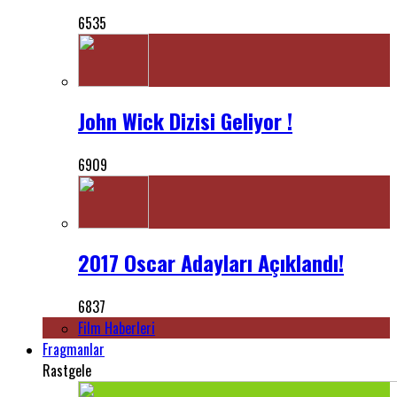
6535
John Wick Dizisi Geliyor !
6909
2017 Oscar Adayları Açıklandı!
6837
Film Haberleri
Fragmanlar
Rastgele