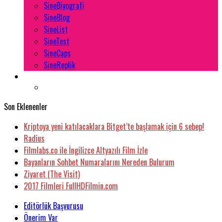
SineBiyografi
SineBlog
SineList
SineTest
SineCaps
SineReplik
Son Eklenenler
Kriptoya yeni katılacaklara Bitget’te başlamak için 6 sebep!
Radius
Filmlabs.co ile İngilizce Altyazılı Film İzle
Bayanların Sohbet Numaralarını Nereden Bulurum
Ziyaret (The Visit)
2017 Filmleri FullHDFilmin.com
Editörlük Başvurusu
Önerim Var