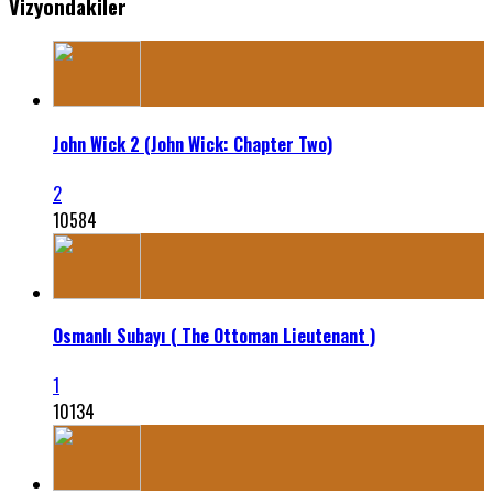
Vizyondakiler
John Wick 2 (John Wick: Chapter Two)
2
10584
Osmanlı Subayı ( The Ottoman Lieutenant )
1
10134