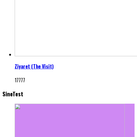
Ziyaret (The Visit)
17777
SineTest