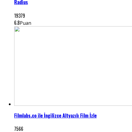
Radius
19379
6.8
Puan
Filmlabs.co ile İngilizce Altyazılı Film İzle
7566