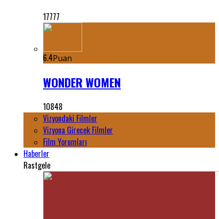
17777
6.4
Puan
WONDER WOMEN
10848
Vizyondaki Filmler
Vizyona Girecek Filmler
Film Yorumları
Haberler
Rastgele