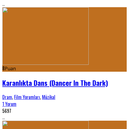
...
8
Puan
Karanlıkta Dans (Dancer In The Dark)
Dram
,
Film Yorumları
,
Müzikal
1 Yorum
5697
...