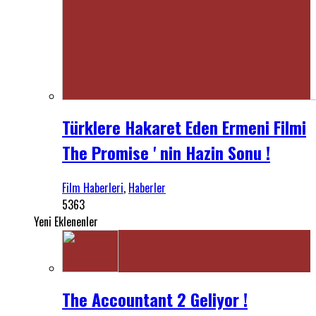
Türklere Hakaret Eden Ermeni Filmi
The Promise ' nin Hazin Sonu !
Film Haberleri
,
Haberler
5363
Yeni Eklenenler
The Accountant 2 Geliyor !