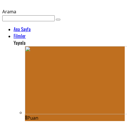
Arama
Ana Sayfa
Filmler
Yayınla
8
Puan