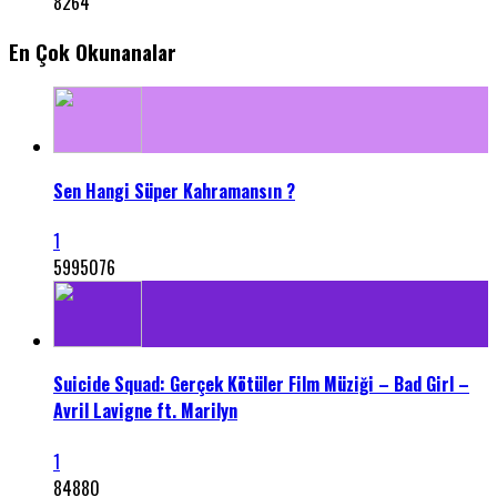
8264
En Çok Okunanalar
Sen Hangi Süper Kahramansın ?
1
5995076
Suicide Squad: Gerçek Kötüler Film Müziği – Bad Girl –
Avril Lavigne ft. Marilyn
1
84880