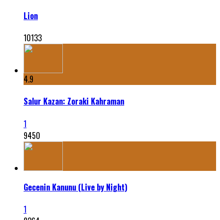
Lion
10133
4.9
Salur Kazan: Zoraki Kahraman
1
9450
Gecenin Kanunu (Live by Night)
1