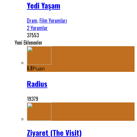
Yedi Yaşam
Dram
,
Film Yorumları
2 Yorumlar
37553
Yeni Eklenenler
6.8
Puan
Radius
19379
Ziyaret (The Visit)