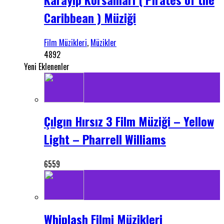
Caribbean ) Müziği
Film Müzikleri
,
Müzikler
4892
Yeni Eklenenler
Çılgın Hırsız 3 Film Müziği – Yellow
Light – Pharrell Williams
6559
Whiplash Filmi Müzikleri