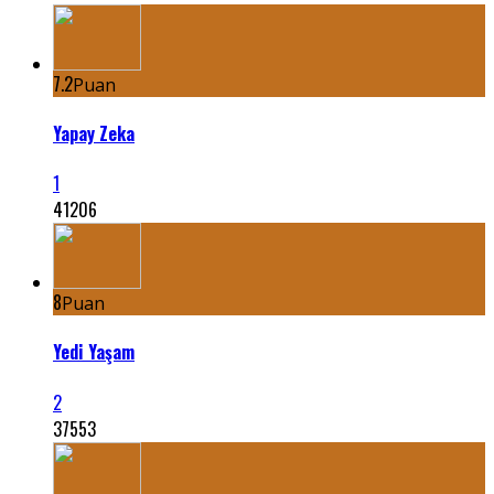
7.2
Puan
Yapay Zeka
1
41206
8
Puan
Yedi Yaşam
2
37553