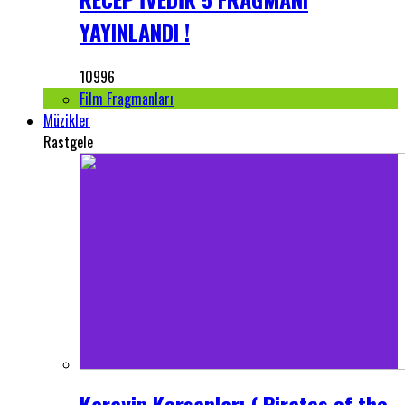
YAYINLANDI !
10996
Film Fragmanları
Müzikler
Rastgele
Karayip Korsanları ( Pirates of the