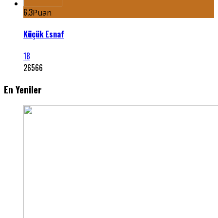
6.3
Puan
Küçük Esnaf
18
26566
En Yeniler