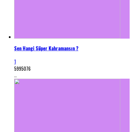
Sen Hangi Süper Kahramansın ?
1
5995076
...