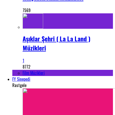
7569
Aşıklar Şehri ( La La Land )
Müzikleri
1
8772
Film Müzikleri
FY Sinepedi
Rastgele