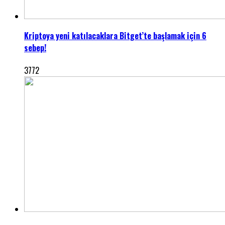
Kriptoya yeni katılacaklara Bitget’te başlamak için 6
sebep!
3772