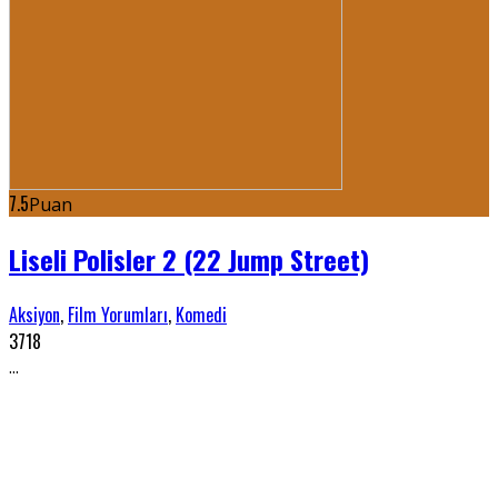
7.5
Puan
Liseli Polisler 2 (22 Jump Street)
Aksiyon
,
Film Yorumları
,
Komedi
3718
...