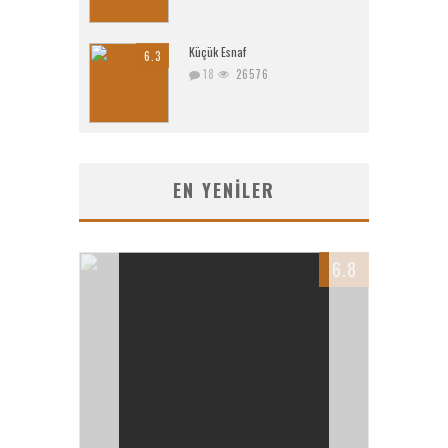
Küçük Esnaf
6.3
18
26576
EN YENILER
6.8