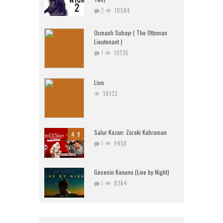
2
10584
Osmanlı Subayı ( The Ottoman
Lieutenant )
1
10135
Lion
10133
Salur Kazan: Zoraki Kahraman
4.9
1
9450
Gecenin Kanunu (Live by Night)
1
8264