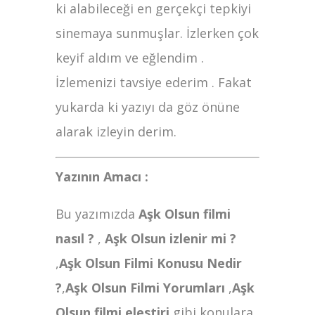
ki alabileceği en gerçekçi tepkiyi
sinemaya sunmuşlar. İzlerken çok
keyif aldım ve eğlendim .
İzlemenizi tavsiye ederim . Fakat
yukarda ki yazıyı da göz önüne
alarak izleyin derim.
Yazının Amacı :
Bu yazımızda
Aşk Olsun filmi
nasıl ?
,
Aşk Olsun
izlenir mi ?
,
Aşk Olsun
Filmi Konusu Nedir
?
,
Aşk Olsun
Filmi
Yorumları
,
Aşk
Olsun
filmi
elestiri
gibi konulara