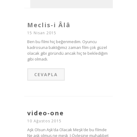
Meclis-i Âlâ
15 Nisan 2015
Ben bu filmi hiç beğenmedim. Oyuncu
kadrosuna baktığımız zaman film çok güzel
olacak gibi göründü ancak hiç te beklediğim
gibi olmadı.
CEVAPLA
video-one
10 Ağustos 2015
Aşk Olsun Aşk’da Olacak Meşk’de bu filmde
Ne aşk olmuş ne meşk :) Öylesine muhabbet