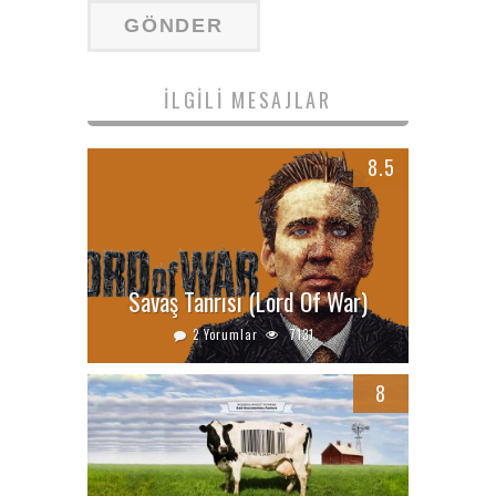
İLGILI MESAJLAR
8.5
Savaş Tanrısı (Lord Of War)
2 Yorumlar
7131
8