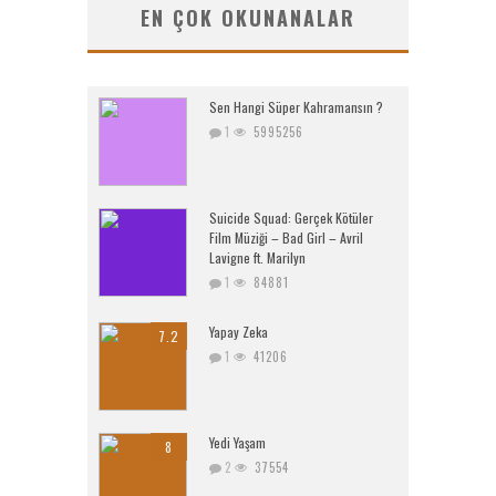
EN ÇOK OKUNANALAR
Sen Hangi Süper Kahramansın ?
1
5995256
Suicide Squad: Gerçek Kötüler
Film Müziği – Bad Girl – Avril
Lavigne ft. Marilyn
1
84881
Yapay Zeka
7.2
1
41206
Yedi Yaşam
8
2
37554