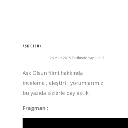
Ziyaret (The Visit)
2017 Filmleri FullHDFilmin.com
Kriptoya yeni katılacaklara Bitget’te başlamak için 6 sebep!
Radius
AŞK OLSUN
26 Mart 2015 Tarihinde Yayınlandı.
Aşk Olsun filmi hakkında
inceleme , eleştiri , yorumlarımızı
bu yazıda sizlerle paylaştık.
Fragman :