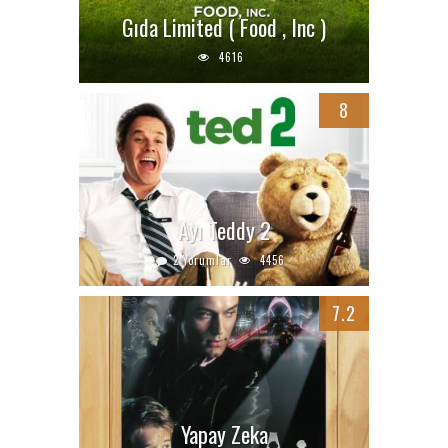
Gıda Limited ( Food , Inc )
4616
8
Ayı Teddy 2
2 Yorumlar
4456
7.2
Yapay Zeka