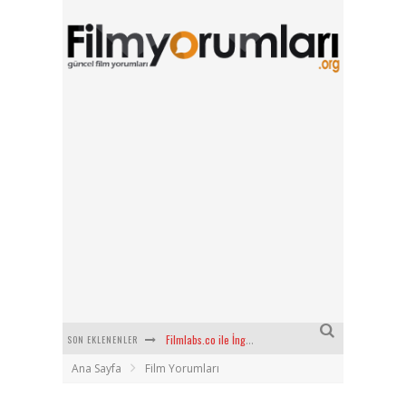
SON EKLENENLER
Filmlabs.co ile İngilizce Altyazılı Film İzle
Ana Sayfa
Film Yorumları
Bayanların Sohbet Numaralarını Nereden Bulurum