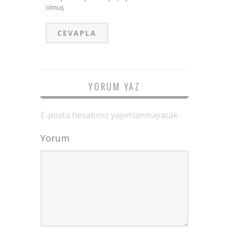
olmuş
CEVAPLA
YORUM YAZ
E-posta hesabınız yayımlanmayacak .
Yorum