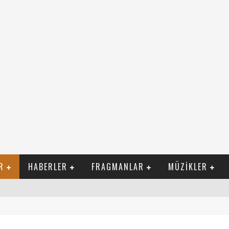
R
HABERLER
FRAGMANLAR
MÜZIKLER
ILI FILM İZLE
NI NEREDEN BULURUM