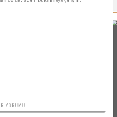
nan bu dev adam bulunmaya çalışılır.
AR YORUMU