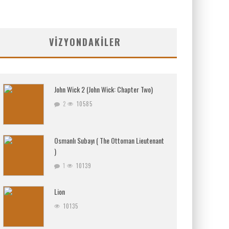
VIZYONDAKILER
John Wick 2 (John Wick: Chapter Two)
2
10585
Osmanlı Subayı ( The Ottoman Lieutenant
)
1
10139
Lion
10135