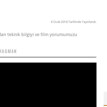
6 Ocak 2016 Tarihinde Yayınlandı.
olan teknik bilgiyi ve film yorumumuzu
RAGMAN