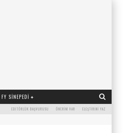
FY SINEPEDI
EDITÖRLÜK BAŞVURUSU
ÖNERIM VAR
ELEŞTIRINI YAZ