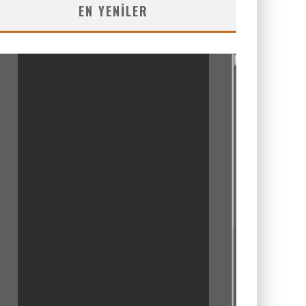
EN YENILER
6.8
PUAN