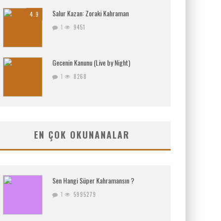
Salur Kazan: Zoraki Kahraman
4.9
1
9451
Gecenin Kanunu (Live by Night)
1
8268
EN ÇOK OKUNANALAR
Sen Hangi Süper Kahramansın ?
1
5995279