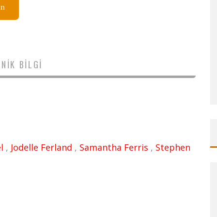
ın
NIK BILGI
l
,
Jodelle Ferland
,
Samantha Ferris
,
Stephen