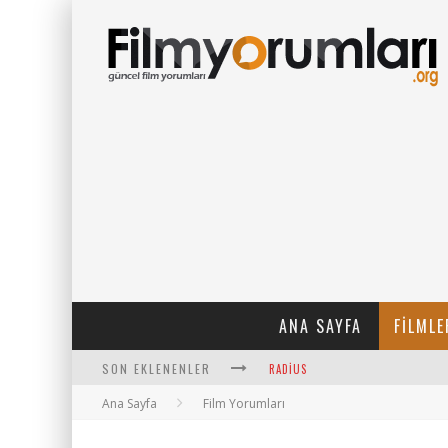
ANA SAYFA
FILMLE
SON EKLENENLER
FILMLABS.CO ILE İNGILIZCE ALTYAZ
Ana Sayfa
Film Yorumları
BAYANLARIN SOHBET NUMARALARI