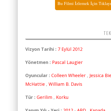
Bu Filmi İzlemek İçin Tıklay
TEK
Vizyon Tarihi :
7 Eylül 2012
Yönetmen :
Pascal Laugier
Oyuncular :
Colleen Wheeler
,
Jessica Bie
McHattie
,
William B. Davis
Tür :
Gerilim
,
Korku
Yapım Yılı - Yeri :
2012
-
ABD
,
Kanada