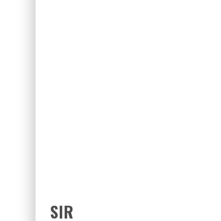
ZIYARET (THE VISIT)
2017 FILMLERI FULLHDFILMIN.COM
RADIUS
SIR