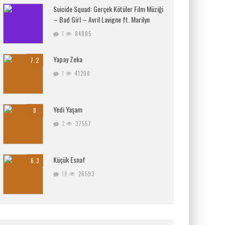
Suicide Squad: Gerçek Kötüler Film Müziği
– Bad Girl – Avril Lavigne ft. Marilyn
1
84885
Yapay Zeka
7.2
1
41208
Yedi Yaşam
8
2
37557
Küçük Esnaf
6.3
18
26593