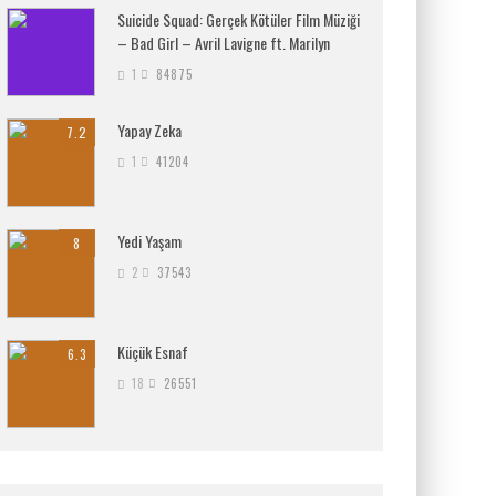
Suicide Squad: Gerçek Kötüler Film Müziği
– Bad Girl – Avril Lavigne ft. Marilyn
1
84875
Yapay Zeka
7.2
1
41204
Yedi Yaşam
8
2
37543
Küçük Esnaf
6.3
18
26551