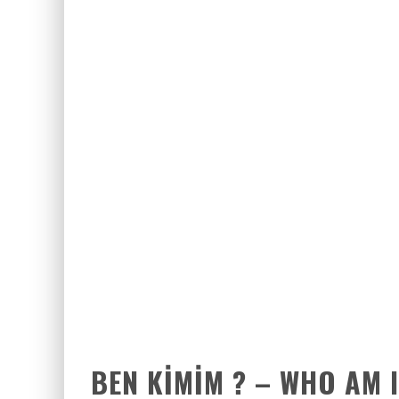
BAYANLARIN SOHBET NUMARALARIN
ZIYARET (THE VISIT)
2017 FILMLERI FULLHDFILMIN.COM
BEN KIMIM ? – WHO AM I