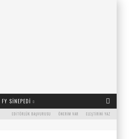
FY SINEPEDI
EDITÖRLÜK BAŞVURUSU
ÖNERIM VAR
ELEŞTIRINI YAZ