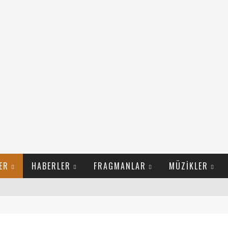
ER
HABERLER
FRAGMANLAR
MÜZIKLER
LI FILM İZLE