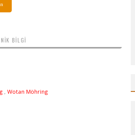
ın
NIK BILGI
g
,
Wotan Möhring