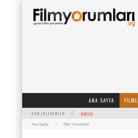
ANA SAYFA
FILML
SON EKLENENLER
RADIUS
Ana Sayfa
Film Yorumları
FILMLABS.CO ILE İNGILIZCE ALTYAZI