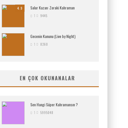
Salur Kazan: Zoraki Kahraman
4.9
1
9445
Gecenin Kanunu (Live by Night)
1
8260
EN ÇOK OKUNANALAR
Sen Hangi Süper Kahramansın ?
1
5995048