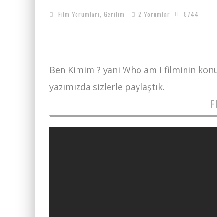
Film Yorumları
,
Gerilim
2 Yorumlar
8744
Ben Kimim ? yani Who am I filminin konu
yazımızda sizlerle paylaştık.
F