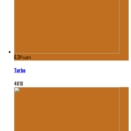
6.3
Puan
Turbo
4818