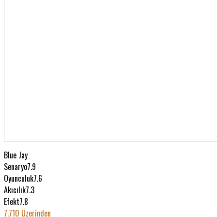
Blue Jay
Senaryo
7.9
Oyunculuk
7.6
Akıcılık
7.3
Efekt
7.8
7.7
10 Üzerinden