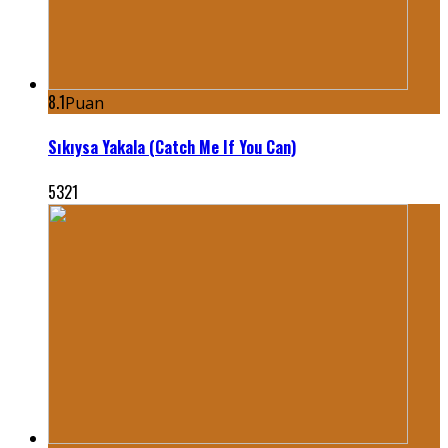
8.1
Puan
Sıkıysa Yakala (Catch Me If You Can)
5321