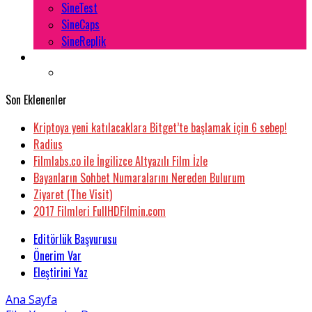
SineTest
SineCaps
SineReplik
Son Eklenenler
Kriptoya yeni katılacaklara Bitget’te başlamak için 6 sebep!
Radius
Filmlabs.co ile İngilizce Altyazılı Film İzle
Bayanların Sohbet Numaralarını Nereden Bulurum
Ziyaret (The Visit)
2017 Filmleri FullHDFilmin.com
Editörlük Başvurusu
Önerim Var
Eleştirini Yaz
Ana Sayfa