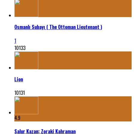
Osmanlı Subayı ( The Ottoman Lieutenant )
1
10133
Lion
10131
4.9
Salur Kazan: Zoraki Kahraman