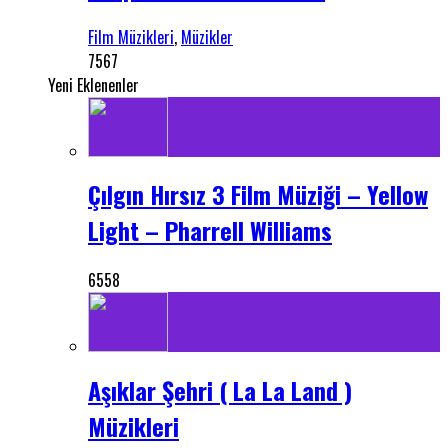
Film Müzikleri
,
Müzikler
7567
Yeni Eklenenler
Çılgın Hırsız 3 Film Müziği – Yellow
Light – Pharrell Williams
6558
Aşıklar Şehri ( La La Land )
Müzikleri