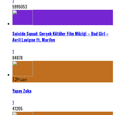
1
5995053
Suicide Squad: Gerçek Kötüler Film Müziği – Bad Girl –
Avril Lavigne ft. Marilyn
1
84878
7.2
Puan
Yapay Zeka
1
41205