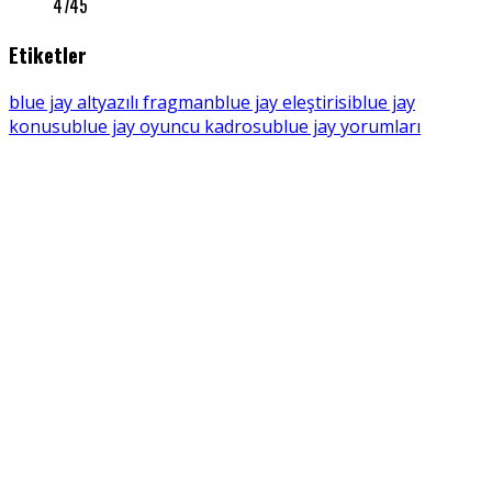
4745
Etiketler
blue jay altyazılı fragman
blue jay eleştirisi
blue jay
konusu
blue jay oyuncu kadrosu
blue jay yorumları