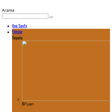
Arama
Ana Sayfa
Filmler
Yayınla
8
Puan