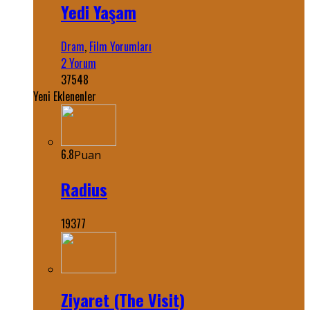
Yedi Yaşam
Dram
,
Film Yorumları
2 Yorum
37548
Yeni Eklenenler
6.8
Puan
Radius
19377
Ziyaret (The Visit)