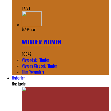
17771
6.4
Puan
WONDER WOMEN
10847
Vizyondaki Filmler
Vizyona Girecek Filmler
Film Yorumları
Haberler
Rastgele