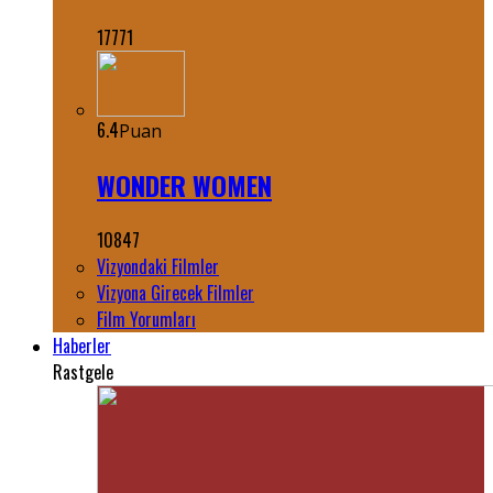
17771
6.4
Puan
WONDER WOMEN
10847
Vizyondaki Filmler
Vizyona Girecek Filmler
Film Yorumları
Haberler
Rastgele