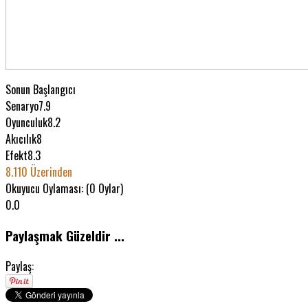
Sonun Başlangıcı
Senaryo
7.9
Oyunculuk
8.2
Akıcılık
8
Efekt
8.3
8.1
10 Üzerinden
Okuyucu Oylaması: (
0
Oylar)
0.0
Paylaşmak Güzeldir ...
Paylaş: