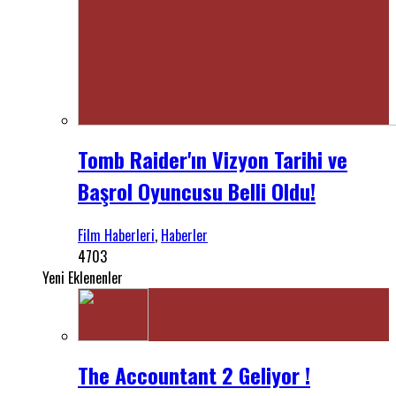
Tomb Raider'ın Vizyon Tarihi ve
Başrol Oyuncusu Belli Oldu!
Film Haberleri
,
Haberler
4703
Yeni Eklenenler
The Accountant 2 Geliyor !