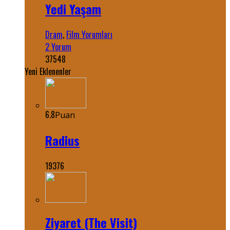
Yedi Yaşam
Dram
,
Film Yorumları
2 Yorum
37548
Yeni Eklenenler
6.8
Puan
Radius
19376
Ziyaret (The Visit)