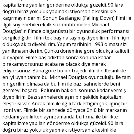
kapitalizme yapılan gönderme oldukça güzeldi. 90'lara
doğru biraz yolculuk yapmak istiyorsanız kesinlikle
kaçırmayın derim. Sonun Başlangıcı (Falling Down) filmi ile
ilgili söylenebilecek ilk söz muhtemelen Michael
Douglas'ın filmde olağanüstü bir oyunculuk performansı
sergilediğidir. Filmi tek başına taşımış diyebilirim. Film için
oldukça akıcı diyebilirim. Yapım tarihinin 1993 olması sizi
yanıltmasın derim. Çünkü dönemine göre oldukça kaliteli
bir yapım. Filme başladıktan sonra sonuna kadar
bırakamıyorsunuz acaba ne olacak diye merak
ediyorsunuz. Bana göre bu bir trajedi filmidir. Kesinlikle
en iyi uyan tanım bu. Michael Douglas oyunculuğu ile tam
bir gerilim olmasa da bu film ile bazı sahnelerde beni
germeyi başardı. Rolünün hakkını sonuna kadar vermiş
diyebilirim. Bazı sahnelerde aşırı bir şekilde kapitalizm
eleştirisi var. Ancak film ile ilgili fark ettiğim çok ilginç bir
ironi var. Filmde bir sahnede dünyaca ünlü bir markanın
reklamı yapılırken aynı zamanda bu firma ile birlikte
kapitalizme yapılan gönderme oldukça güzeldi. 90'lara
doğru biraz yolculuk yapmak istiyorsanız kesinlikle