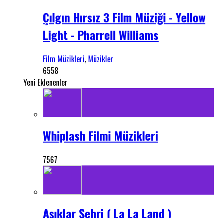
Çılgın Hırsız 3 Film Müziği - Yellow
Light - Pharrell Williams
Film Müzikleri
,
Müzikler
6558
Yeni Eklenenler
Whiplash Filmi Müzikleri
7567
Aşıklar Şehri ( La La Land )