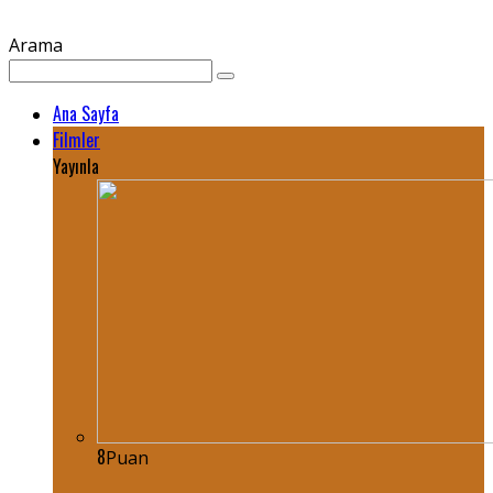
Arama
Ana Sayfa
Filmler
Yayınla
8
Puan