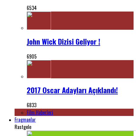
6534
John Wick Dizisi Geliyor !
6905
2017 Oscar Adayları Açıklandı!
6833
Film Haberleri
Fragmanlar
Rastgele