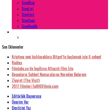
SineBlog
SineList
SineTest
SineCaps
SineReplik
Son Eklenenler
Kriptoya yeni katılacaklara Bitget’te başlamak için 6 sebep!
Radius
Filmlabs.co ile İngilizce Altyazılı Film İzle
Bayanların Sohbet Numaralarını Nereden Bulurum
Ziyaret (The Visit)
2017 Filmleri FullHDFilmin.com
Editörlük Başvurusu
Önerim Var
Eleştirini Yaz