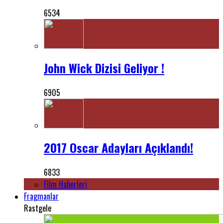
6534
John Wick Dizisi Geliyor !
6905
2017 Oscar Adayları Açıklandı!
6833
Film Haberleri
Fragmanlar
Rastgele