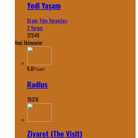
Yedi Yaşam
Dram
,
Film Yorumları
2 Yorum
37548
Yeni Eklenenler
6.8
Puan
Radius
19376
Ziyaret (The Visit)