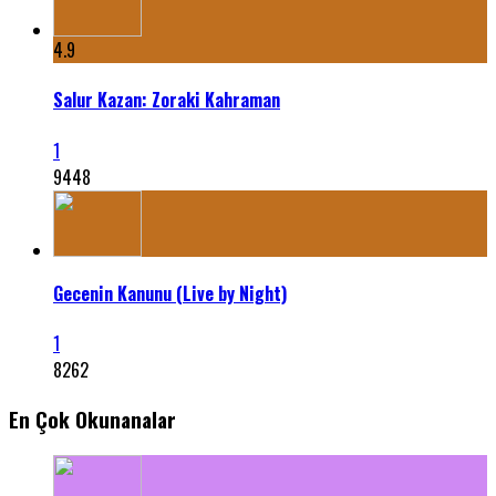
4.9
Salur Kazan: Zoraki Kahraman
1
9448
Gecenin Kanunu (Live by Night)
1
8262
En Çok Okunanalar