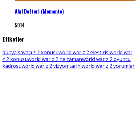
Akıl Defteri (Memento)
5014
Etiketler
dünya savaşı z 2 konusu
world war z 2 eleştirisi
world war
z 2 konusu
world war z 2 ne zaman
world war z 2 oyuncu
kadrosu
world war z 2 vizyon tarihi
world war z 2 yorumlar