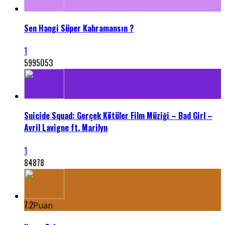
Sen Hangi Süper Kahramansın ?
1
5995053
Suicide Squad: Gerçek Kötüler Film Müziği – Bad Girl –
Avril Lavigne ft. Marilyn
1
84878
7.2
Puan