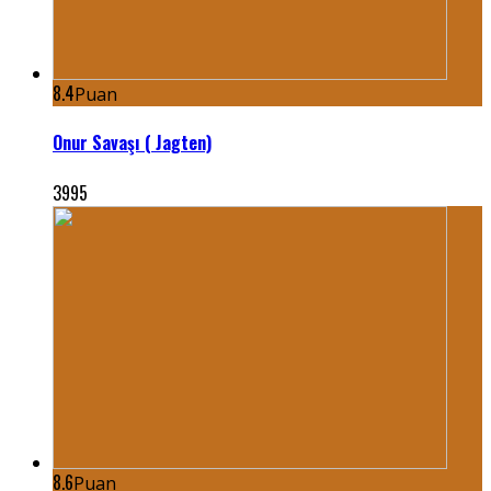
8.4
Puan
Onur Savaşı ( Jagten)
3995
8.6
Puan