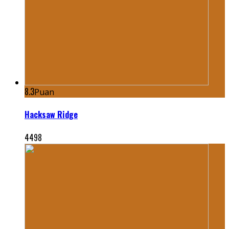
8.3
Puan
Hacksaw Ridge
4498