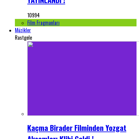
10994
Film Fragmanları
Müzikler
Rastgele
Kaçma Birader Filminden Yozgat
Akşamları Klibi Geldi !