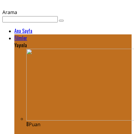
Arama
Ana Sayfa
Filmler
Yayınla
8
Puan