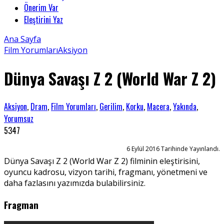
Önerim Var
Eleştirini Yaz
Ana Sayfa
Film Yorumları
Aksiyon
Dünya Savaşı Z 2 (World War Z 2)
Aksiyon
,
Dram
,
Film Yorumları
,
Gerilim
,
Korku
,
Macera
,
Yakında
,
Yorumsuz
5347
6 Eylül 2016 Tarihinde Yayınlandı.
Dünya Savaşı Z 2 (World War Z 2) filminin eleştirisini,
oyuncu kadrosu, vizyon tarihi, fragmanı, yönetmeni ve
daha fazlasını yazımızda bulabilirsiniz.
Fragman