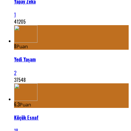
Yapay Zeka
1
41205
8
Puan
Yedi Yaşam
2
37548
6.3
Puan
Küçük Esnaf
18