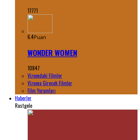
17771
6.4
Puan
WONDER WOMEN
10847
Vizyondaki Filmler
Vizyona Girecek Filmler
Film Yorumları
Haberler
Rastgele