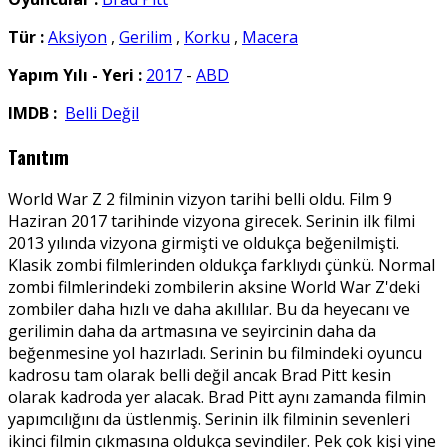
Tür :
Aksiyon
,
Gerilim
,
Korku
,
Macera
Yapım Yılı - Yeri :
2017
-
ABD
IMDB :
Belli Değil
Tanıtım
World War Z 2 filminin vizyon tarihi belli oldu. Film 9
Haziran 2017 tarihinde vizyona girecek. Serinin ilk filmi
2013 yılında vizyona girmişti ve oldukça beğenilmişti.
Klasik zombi filmlerinden oldukça farklıydı çünkü. Normal
zombi filmlerindeki zombilerin aksine World War Z'deki
zombiler daha hızlı ve daha akıllılar. Bu da heyecanı ve
gerilimin daha da artmasına ve seyircinin daha da
beğenmesine yol hazırladı. Serinin bu filmindeki oyuncu
kadrosu tam olarak belli değil ancak Brad Pitt kesin
olarak kadroda yer alacak. Brad Pitt aynı zamanda filmin
yapımcılığını da üstlenmiş. Serinin ilk filminin sevenleri
ikinci filmin çıkmasına oldukça sevindiler. Pek çok kişi yine