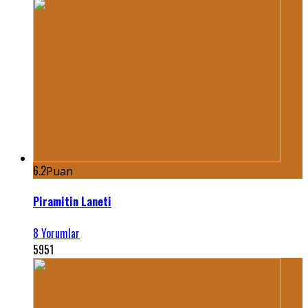
6.2
Puan
Piramitin Laneti
8 Yorumlar
5951