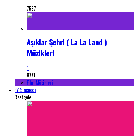
7567
Aşıklar Şehri ( La La Land )
Müzikleri
1
8771
Film Müzikleri
FY Sinepedi
Rastgele