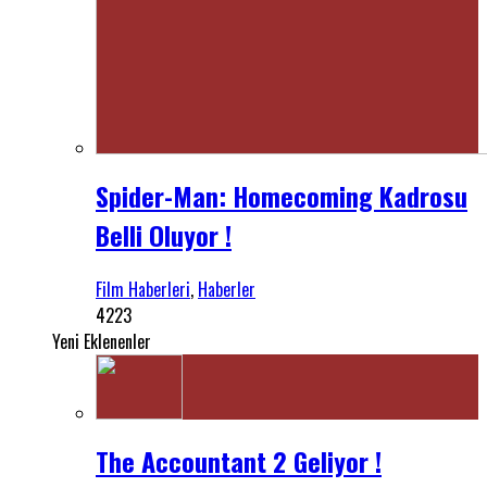
Spider-Man: Homecoming Kadrosu
Belli Oluyor !
Film Haberleri
,
Haberler
4223
Yeni Eklenenler
The Accountant 2 Geliyor !