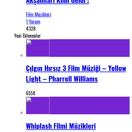
Film Müzikleri
1 Yorum
4328
Yeni Eklenenler
Çılgın Hırsız 3 Film Müziği – Yellow
Light – Pharrell Williams
6558
Whiplash Filmi Müzikleri