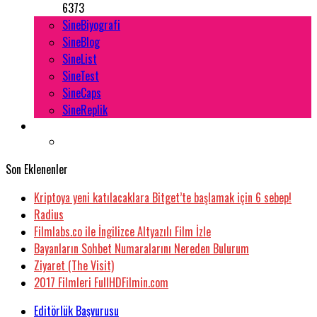
6373
SineBiyografi
SineBlog
SineList
SineTest
SineCaps
SineReplik
Son Eklenenler
Kriptoya yeni katılacaklara Bitget’te başlamak için 6 sebep!
Radius
Filmlabs.co ile İngilizce Altyazılı Film İzle
Bayanların Sohbet Numaralarını Nereden Bulurum
Ziyaret (The Visit)
2017 Filmleri FullHDFilmin.com
Editörlük Başvurusu