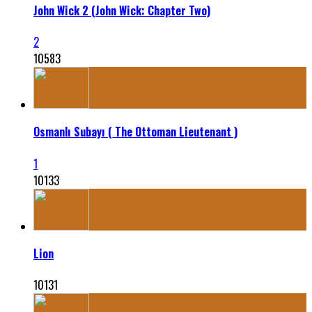
John Wick 2 (John Wick: Chapter Two)
2
10583
Osmanlı Subayı ( The Ottoman Lieutenant )
1
10133
Lion
10131