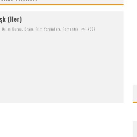
NI NEREDEN BULURUM
şk (Her)
Bilim Kurgu
,
Dram
,
Film Yorumları
,
Romantik
4397
K
RIPTOYA YENI KATILACAKLARA BITGET’TE BAŞLAMAK IÇIN 6 SEBEP!