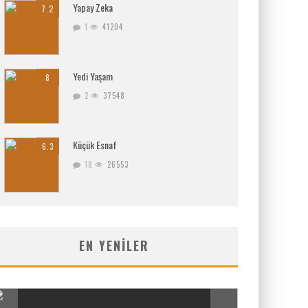
Yapay Zeka
7.2
1
41204
Yedi Yaşam
8
2
37548
Küçük Esnaf
6.3
18
26553
EN YENILER