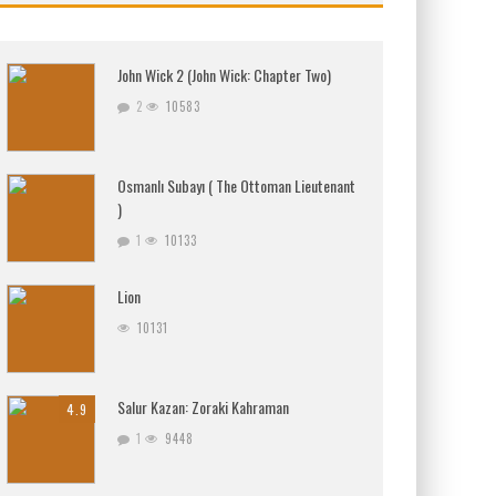
John Wick 2 (John Wick: Chapter Two)
2
10583
Osmanlı Subayı ( The Ottoman Lieutenant
)
1
10133
Lion
10131
Salur Kazan: Zoraki Kahraman
4.9
1
9448