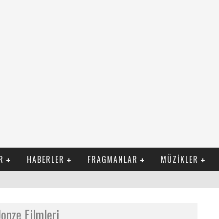
R
HABERLER
FRAGMANLAR
MÜZIKLER
ILI FILM İZLE
Jonze Filmleri