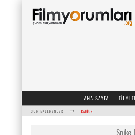
ANA SAYFA
FILMLE
SON EKLENENLER
RADIUS
FILMLABS.CO ILE İNGILIZCE ALTYAZ
Spike 