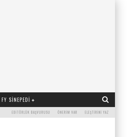
FY SINEPEDI
EDITÖRLÜK BAŞVURUSU
ÖNERIM VAR
ELEŞTIRINI YAZ