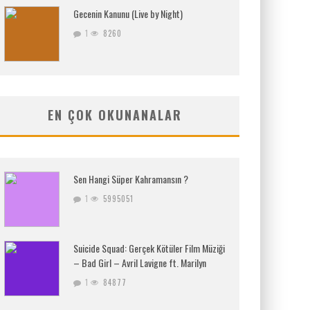
Gecenin Kanunu (Live by Night)
1
8260
EN ÇOK OKUNANALAR
Sen Hangi Süper Kahramansın ?
1
5995051
Suicide Squad: Gerçek Kötüler Film Müziği
– Bad Girl – Avril Lavigne ft. Marilyn
1
84877