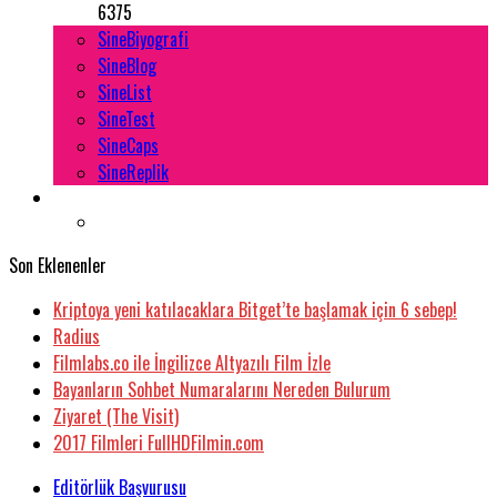
6375
SineBiyografi
SineBlog
SineList
SineTest
SineCaps
SineReplik
Son Eklenenler
Kriptoya yeni katılacaklara Bitget’te başlamak için 6 sebep!
Radius
Filmlabs.co ile İngilizce Altyazılı Film İzle
Bayanların Sohbet Numaralarını Nereden Bulurum
Ziyaret (The Visit)
2017 Filmleri FullHDFilmin.com
Editörlük Başvurusu