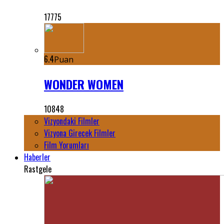
17775
6.4
Puan
WONDER WOMEN
10848
Vizyondaki Filmler
Vizyona Girecek Filmler
Film Yorumları
Haberler
Rastgele