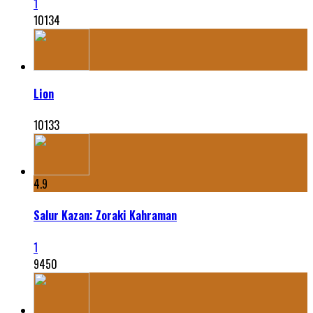
1
10134
Lion
10133
4.9
Salur Kazan: Zoraki Kahraman
1
9450