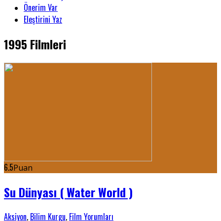
Önerim Var
Eleştirini Yaz
1995 Filmleri
6.5
Puan
Su Dünyası ( Water World )
Aksiyon
,
Bilim Kurgu
,
Film Yorumları