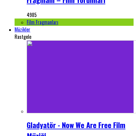
4985
Film Fragmanları
Müzikler
Rastgele
Gladyatör - Now We Are Free Film
Müziği