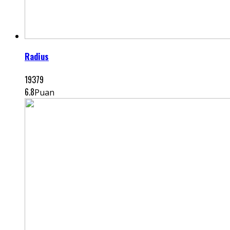
Radius
19379
6.8
Puan