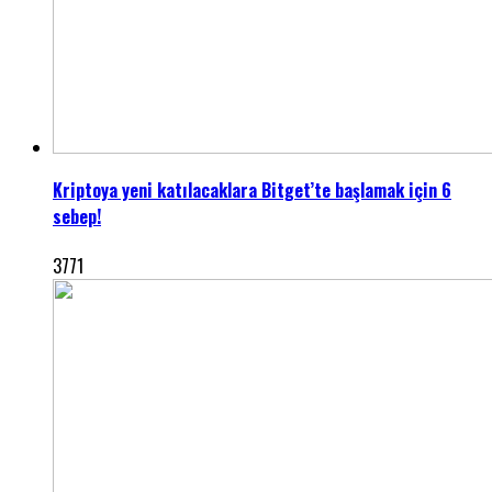
Kriptoya yeni katılacaklara Bitget’te başlamak için 6
sebep!
3771