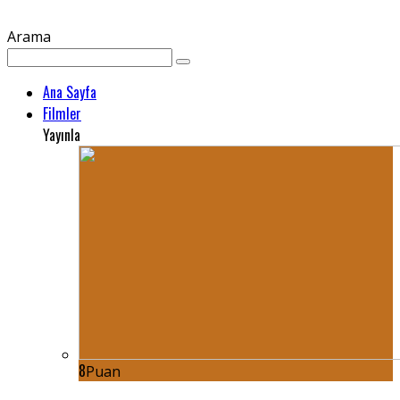
Arama
Ana Sayfa
Filmler
Yayınla
8
Puan