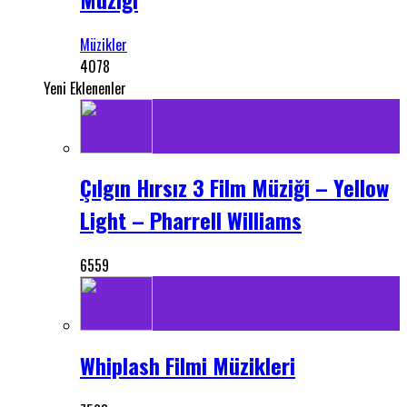
Müzikler
4078
Yeni Eklenenler
Çılgın Hırsız 3 Film Müziği – Yellow
Light – Pharrell Williams
6559
Whiplash Filmi Müzikleri