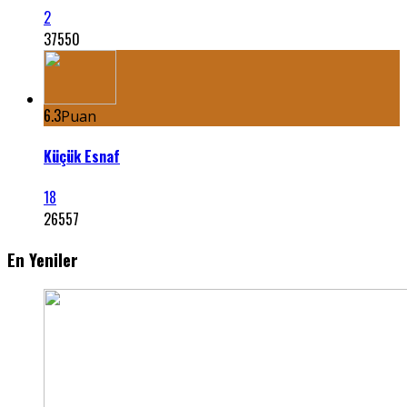
2
37550
6.3
Puan
Küçük Esnaf
18
26557
En Yeniler