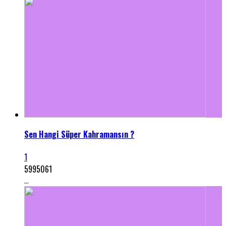
Sen Hangi Süper Kahramansın ?
1
5995061
...