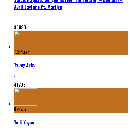
Suicide Squad: Gerçek Kötüler Film Müziği – Bad Girl –
Avril Lavigne ft. Marilyn
1
84880
7.2
Puan
Yapay Zeka
1
41206
8
Puan
Yedi Yaşam