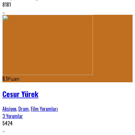
8181
...
8.1
Puan
Cesur Yürek
Aksiyon
,
Dram
,
Film Yorumları
3 Yorumlar
5424
...