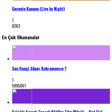
Gecenin Kanunu (Live by Night)
1
8263
En Çok Okunanalar
Sen Hangi Süper Kahramansın ?
1
5995061