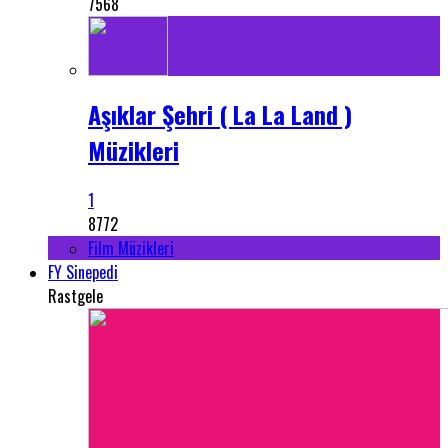
7568
Aşıklar Şehri ( La La Land )
Müzikleri
1
8772
Film Müzikleri
FY Sinepedi
Rastgele