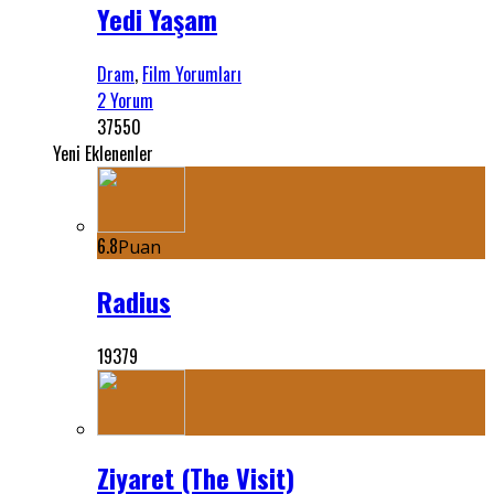
Yedi Yaşam
Dram
,
Film Yorumları
2 Yorum
37550
Yeni Eklenenler
6.8
Puan
Radius
19379
Ziyaret (The Visit)