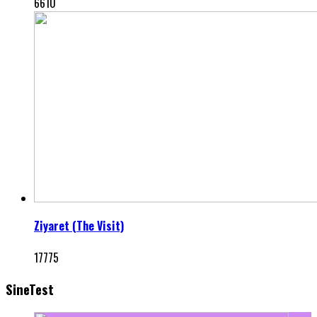
6610
Ziyaret (The Visit)
17775
SineTest