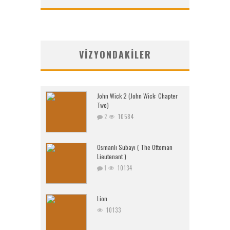
VIZYONDAKILER
John Wick 2 (John Wick: Chapter
Two)
2
10584
Osmanlı Subayı ( The Ottoman
Lieutenant )
1
10134
Lion
10133