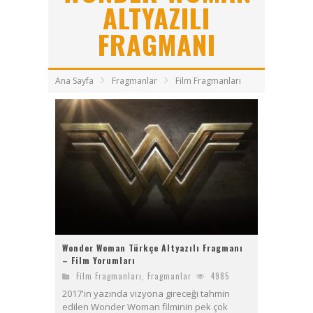
Bayanların Sohbet Numaralarını Nereden Bulurum
ALTYAZILI
Ziyaret (The Visit)
FRAGMANI
2017 Filmleri FullHDFilmin.com
Ana Sayfa
Fragmanlar
Film Fragmanları
Kriptoya yeni katılacaklara Bitget’te başlamak için 6 sebep!
Wonder Woman Türkçe Altyazılı Fragmanı
– Film Yorumları
Film Fragmanları
,
Fragmanlar
4985
2017'in yazında vizyona gireceği tahmin
edilen Wonder Woman filminin pek çok