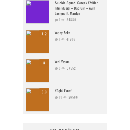
Suicide Squad: Gerçek Kötüler
Film Müziği – Bad Girl – Avril
Lavigne ft. Marilyn
1
84880
Yapay Zeka
7.2
1
41206
Yedi Yaşam
8
2
37552
Küçük Esnaf
6.3
18
26566