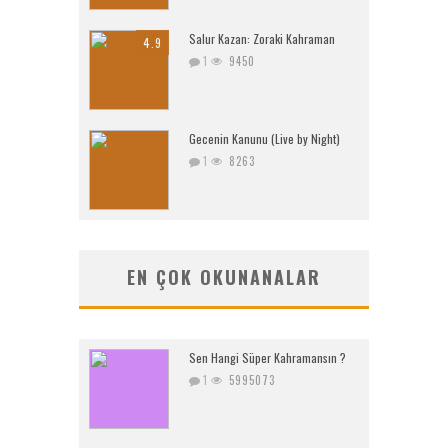
Salur Kazan: Zoraki Kahraman
4.9
1
9450
Gecenin Kanunu (Live by Night)
1
8263
EN ÇOK OKUNANALAR
Sen Hangi Süper Kahramansın ?
1
5995073