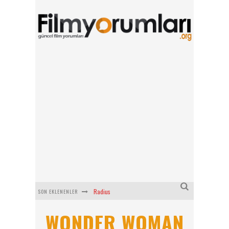
Radius
SON EKLENENLER
Filmlabs.co ile İngilizce Altyazılı Film İzle
WONDER WOMAN