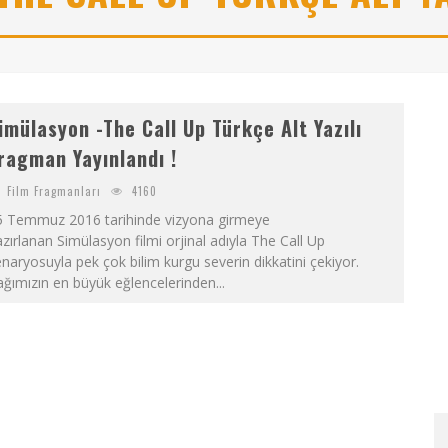
NI NEREDEN BULURUM
K
RIPTOYA YENI KATILACAKLARA BITGET’TE BAŞLAMAK IÇIN 6 SEBEP!
imülasyon -The Call Up Türkçe Alt Yazılı
ragman Yayınlandı !
Film Fragmanları
4160
5 Temmuz 2016 tarihinde vizyona girmeye
zırlanan Simülasyon filmi orjinal adıyla The Call Up
naryosuyla pek çok bilim kurgu severin dikkatini çekiyor.
ğımızın en büyük eğlencelerinden...