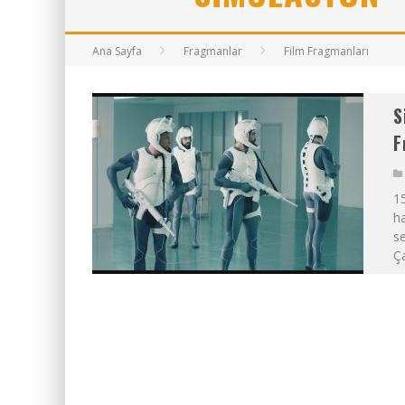
BAYANLARIN SOHBET NUMARALARI
ZIYARET (THE VISIT)
Ana Sayfa
Fragmanlar
Film Fragmanları
2017 FILMLERI FULLHDFILMIN.COM
S
F
1
ha
se
Ça