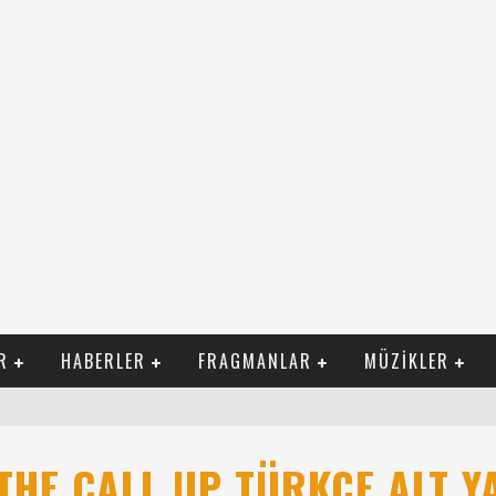
R
HABERLER
FRAGMANLAR
MÜZIKLER
ILI FILM İZLE
THE CALL UP TÜRKÇE ALT Y