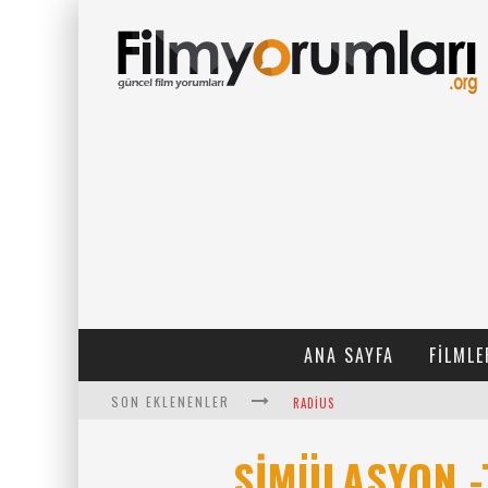
ANA SAYFA
FILMLE
SON EKLENENLER
RADIUS
FILMLABS.CO ILE İNGILIZCE ALTYAZ
SIMÜLASYON -