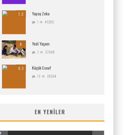
Yapay Zeka
7.2
1
41205
Yedi Yaşam
8
2
37548
Küçük Esnaf
6.3
18
26554
EN YENILER