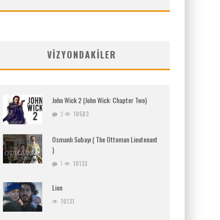
VIZYONDAKILER
John Wick 2 (John Wick: Chapter Two)
2
10583
Osmanlı Subayı ( The Ottoman Lieutenant
)
1
10133
Lion
10131