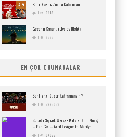
Salur Kazan: Zoraki Kahraman
4.9
1
9448
Gecenin Kanunu (Live by Night)
1
8262
EN ÇOK OKUNANALAR
Sen Hangi Süper Kahramansın ?
1
5995053
Suicide Squad: Gerçek Kötüler Film Müziği
– Bad Girl – Avril Lavigne ft. Marilyn
1
84877