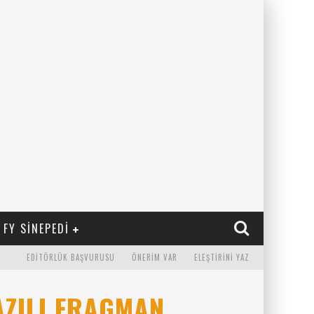
FY SINEPEDI
EDITÖRLÜK BAŞVURUSU
ÖNERIM VAR
ELEŞTIRINI YAZ
AZILI FRAGMAN