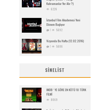
Kahramanlar Yer Alır ?)
6226
İstanbul Film Akademesi Yeni
Dönem Başlıyor
1
5692
Vizyonda Bu Hafta (12.02.2016)
1
5686
SINELIST
IMDB ‘ YE GÖRE EN KÖTÜ 10 TÜRK
FİLMİ
8069