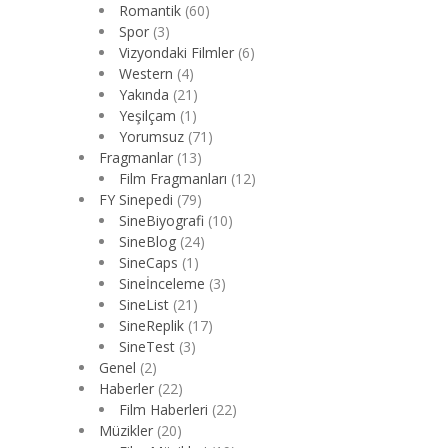
Romantik
(60)
Spor
(3)
Vizyondaki Filmler
(6)
Western
(4)
Yakında
(21)
Yeşilçam
(1)
Yorumsuz
(71)
Fragmanlar
(13)
Film Fragmanları
(12)
FY Sinepedi
(79)
SineBiyografi
(10)
SineBlog
(24)
SineCaps
(1)
Sineİnceleme
(3)
SineList
(21)
SineReplik
(17)
SineTest
(3)
Genel
(2)
Haberler
(22)
Film Haberleri
(22)
Müzikler
(20)