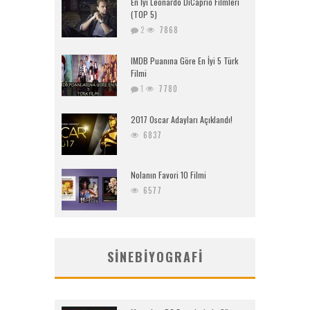
En İyi Leonardo DiCaprio Filmleri
(TOP 5)
2
7868
IMDB Puanına Göre En İyi 5 Türk
Filmi
1
7780
2017 Oscar Adayları Açıklandı!
6837
Nolanın Favori 10 Filmi
6577
SINEBIYOGRAFI