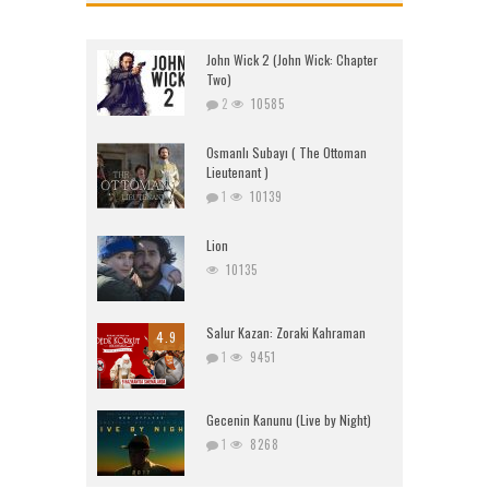
John Wick 2 (John Wick: Chapter
Two)
2
10585
Osmanlı Subayı ( The Ottoman
Lieutenant )
1
10139
Lion
10135
Salur Kazan: Zoraki Kahraman
4.9
1
9451
Gecenin Kanunu (Live by Night)
1
8268