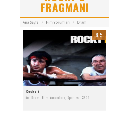
FRAGMANI
Bayanların Sohbet Numaralarını Nereden Bulurum
Ziyaret (The Visit)
Ana Sayfa
Film Yorumları
Dram
2017 Filmleri FullHDFilmin.com
8.5
Kriptoya yeni katılacaklara Bitget’te başlamak için 6 sebep!
Rocky 2
Dram
,
Film Yorumları
,
Spor
3603
...