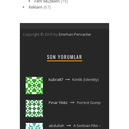
Film Müzikleri
(19)
Reklam
(67)
Copyright © 2015 by
Emirhan Pervanlar
SON YORUMLAR
kübra87
Kimlik (İdentity)
Pınar Yıldız
Forrest Gump
abdullah
A Serbian Film –