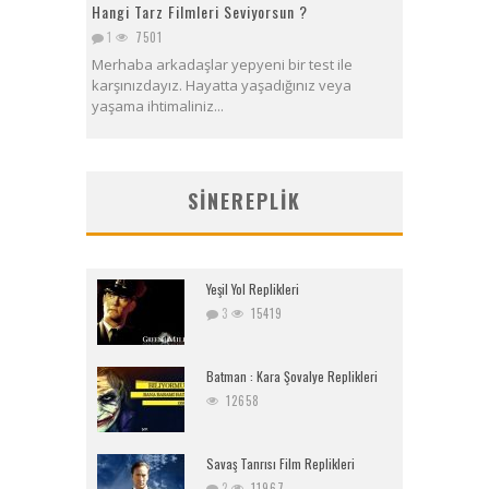
Hangi Tarz Filmleri Seviyorsun ?
1
7501
Merhaba arkadaşlar yepyeni bir test ile
karşınızdayız. Hayatta yaşadığınız veya
yaşama ihtimaliniz...
SINEREPLIK
Yeşil Yol Replikleri
3
15419
Batman : Kara Şovalye Replikleri
12658
Savaş Tanrısı Film Replikleri
2
11967