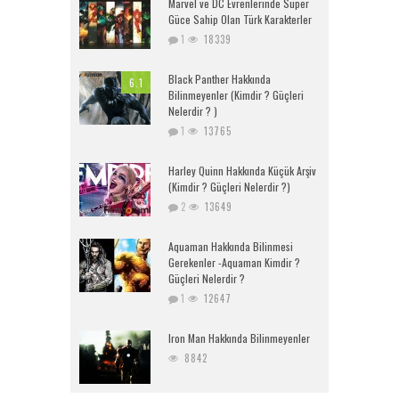
Marvel ve DC Evrenlerinde Süper
Güce Sahip Olan Türk Karakterler
1
18339
Black Panther Hakkında
6.1
Bilinmeyenler (Kimdir ? Güçleri
Nelerdir ? )
1
13765
Harley Quinn Hakkında Küçük Arşiv
(Kimdir ? Güçleri Nelerdir ?)
2
13649
Aquaman Hakkında Bilinmesi
Gerekenler -Aquaman Kimdir ?
Güçleri Nelerdir ?
1
12647
Iron Man Hakkında Bilinmeyenler
8842