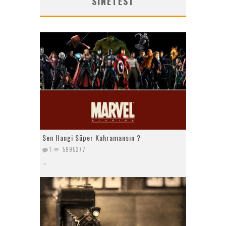
SINETEST
Sen Hangi Süper Kahramansın ?
1
5995277
...