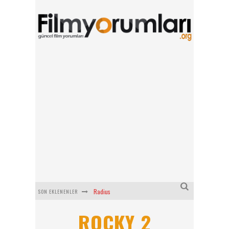
Radius
SON EKLENENLER
Filmlabs.co ile İngilizce Altyazılı Film İzle
ROCKY 2