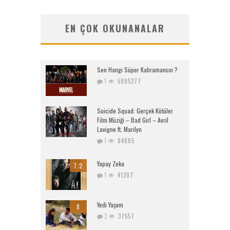
EN ÇOK OKUNANALAR
Sen Hangi Süper Kahramansın ?
1
5995277
Suicide Squad: Gerçek Kötüler
Film Müziği – Bad Girl – Avril
Lavigne ft. Marilyn
1
84885
Yapay Zeka
7.2
1
41207
Yedi Yaşam
8
2
37557