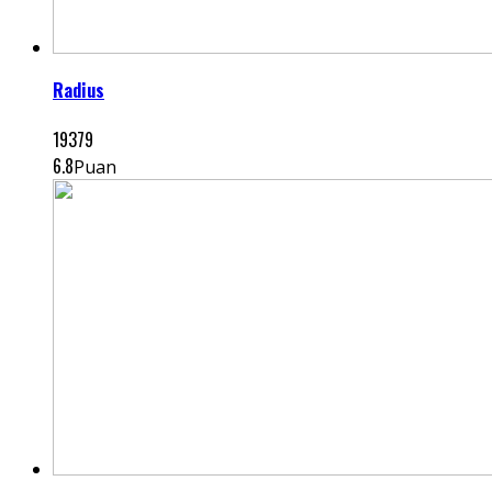
Radius
19379
6.8
Puan