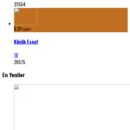
37554
6.3
Puan
Küçük Esnaf
18
26575
En Yeniler