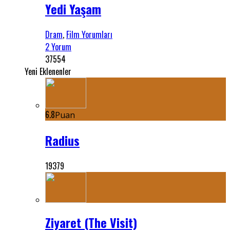
Yedi Yaşam
Dram
,
Film Yorumları
2 Yorum
37554
Yeni Eklenenler
6.8
Puan
Radius
19379
Ziyaret (The Visit)