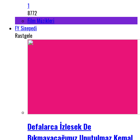
1
8772
Film Müzikleri
FY Sinepedi
Rastgele
Defalarca İzlesek De
Bıkmayacağımız Unutulmaz Kemal