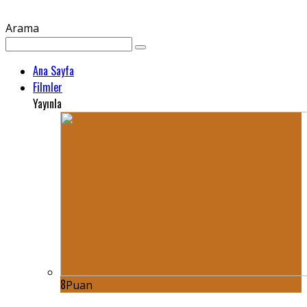
Arama
Ana Sayfa
Filmler
Yayınla
8
Puan