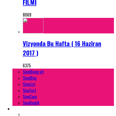
FİLMİ
8069
Vizyonda Bu Hafta ( 16 Haziran
2017 )
6375
SineBiyografi
SineBlog
SineList
SineTest
SineCaps
SineReplik