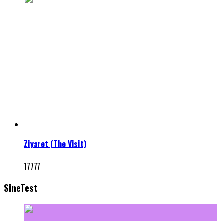
Ziyaret (The Visit)
17777
SineTest