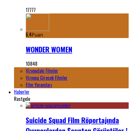
17777
6.4
Puan
WONDER WOMEN
10848
Vizyondaki Filmler
Vizyona Girecek Filmler
Film Yorumları
Haberler
Rastgele
Suicide Squad Film Röportajında
Oyunculardan Şaşırtan Görüntüler !