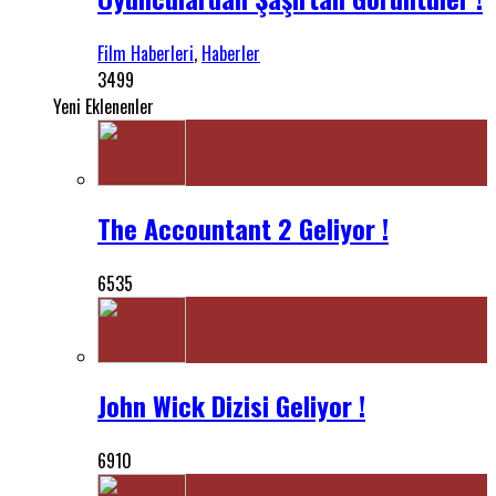
Film Haberleri
,
Haberler
3499
Yeni Eklenenler
The Accountant 2 Geliyor !
6535
John Wick Dizisi Geliyor !
6910