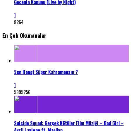
Gecenin Kanunu (Live by Night)
1
8264
En Çok Okunanalar
Sen Hangi Süper Kahramansın ?
1
5995256
Suicide Squad: Gerçek Kötüler Film Müziği – Bad Girl –
Avril Lavigne ft. Marilyn