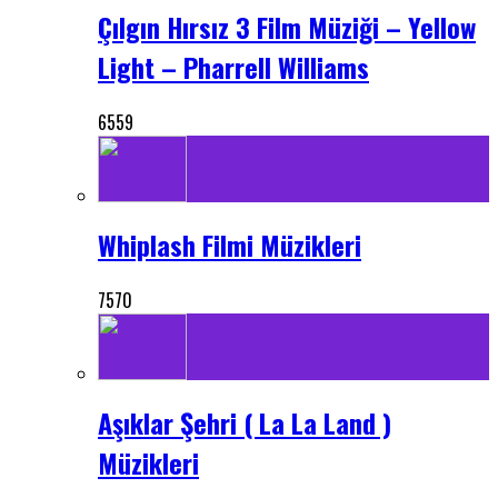
Çılgın Hırsız 3 Film Müziği – Yellow
Light – Pharrell Williams
6559
Whiplash Filmi Müzikleri
7570
Aşıklar Şehri ( La La Land )
Müzikleri