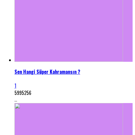
Sen Hangi Süper Kahramansın ?
1
5995256
...