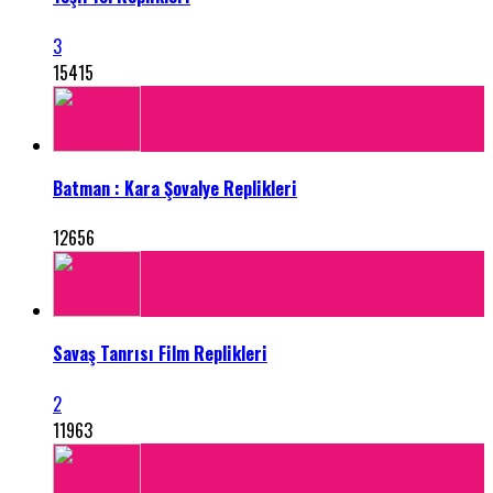
3
15415
Batman : Kara Şovalye Replikleri
12656
Savaş Tanrısı Film Replikleri
2
11963