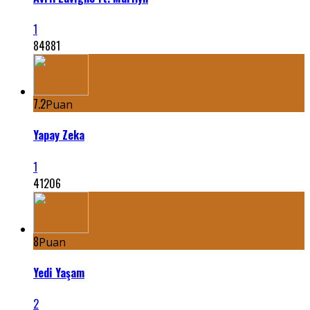
1
84881
7.2
Puan
Yapay Zeka
1
41206
8
Puan
Yedi Yaşam
2