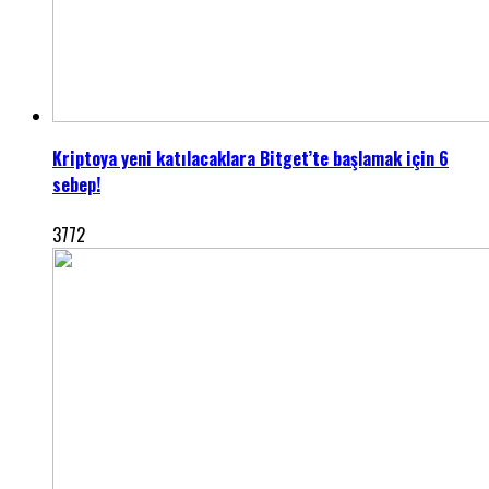
Kriptoya yeni katılacaklara Bitget’te başlamak için 6
sebep!
3772