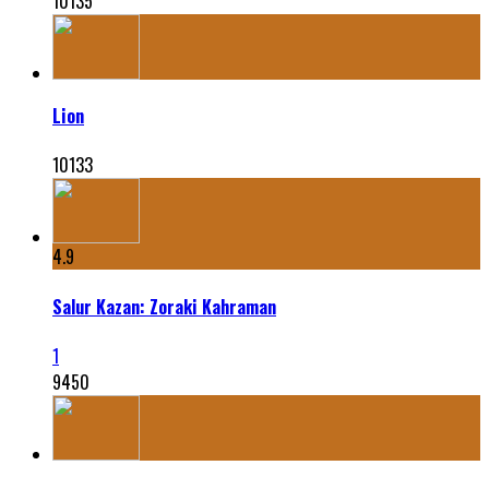
10135
Lion
10133
4.9
Salur Kazan: Zoraki Kahraman
1
9450