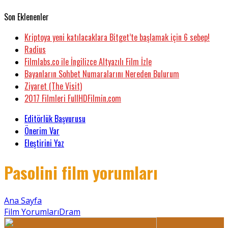
Son Eklenenler
Kriptoya yeni katılacaklara Bitget’te başlamak için 6 sebep!
Radius
Filmlabs.co ile İngilizce Altyazılı Film İzle
Bayanların Sohbet Numaralarını Nereden Bulurum
Ziyaret (The Visit)
2017 Filmleri FullHDFilmin.com
Editörlük Başvurusu
Önerim Var
Eleştirini Yaz
Pasolini film yorumları
Ana Sayfa
Film Yorumları
Dram