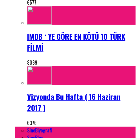
6577
IMDB ‘ YE GÖRE EN KÖTÜ 10 TÜRK
FİLMİ
8069
Vizyonda Bu Hafta ( 16 Haziran
2017 )
6376
SineBiyografi
SineBlog