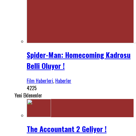
Spider-Man: Homecoming Kadrosu
Belli Oluyor !
Film Haberleri
,
Haberler
4225
Yeni Eklenenler
The Accountant 2 Geliyor !