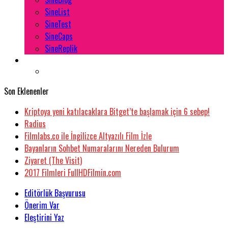
SineList
SineTest
SineCaps
SineReplik
Son Eklenenler
Kriptoya yeni katılacaklara Bitget’te başlamak için 6 sebep!
Radius
Filmlabs.co ile İngilizce Altyazılı Film İzle
Bayanların Sohbet Numaralarını Nereden Bulurum
Ziyaret (The Visit)
2017 Filmleri FullHDFilmin.com
Editörlük Başvurusu
Önerim Var
Eleştirini Yaz