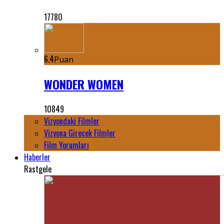
17780
6.4
Puan
WONDER WOMEN
10849
Vizyondaki Filmler
Vizyona Girecek Filmler
Film Yorumları
Haberler
Rastgele