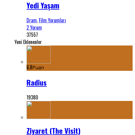
Yedi Yaşam
Dram
,
Film Yorumları
2 Yorum
37557
Yeni Eklenenler
6.8
Puan
Radius
19380
Ziyaret (The Visit)