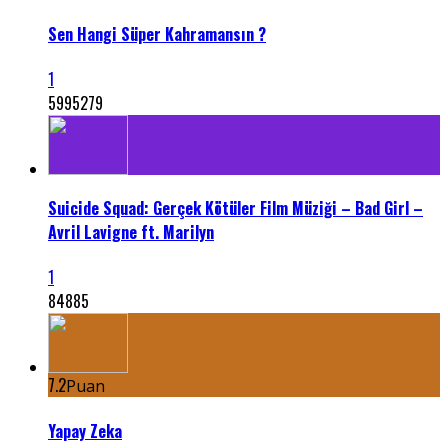
Sen Hangi Süper Kahramansın ?
1
5995279
Suicide Squad: Gerçek Kötüler Film Müziği – Bad Girl –
Avril Lavigne ft. Marilyn
1
84885
7.2
Puan
Yapay Zeka