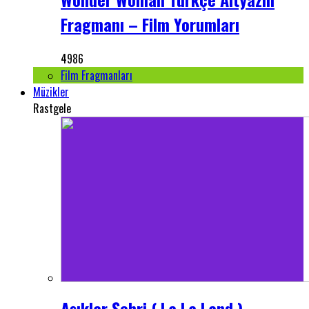
Fragmanı – Film Yorumları
4986
Film Fragmanları
Müzikler
Rastgele
Aşıklar Şehri ( La La Land )