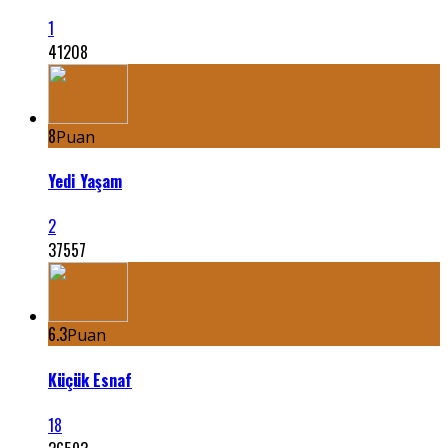
1
41208
8
Puan
Yedi Yaşam
2
37557
6.3
Puan
Küçük Esnaf
18