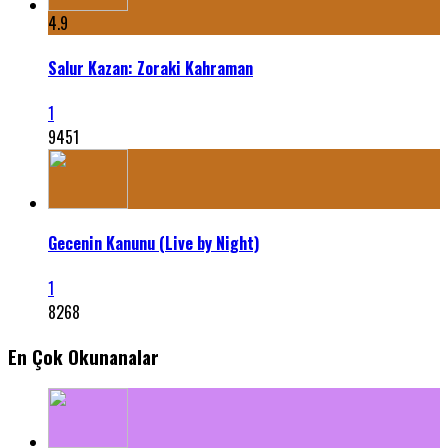
4.9
Salur Kazan: Zoraki Kahraman
1
9451
Gecenin Kanunu (Live by Night)
1
8268
En Çok Okunanalar