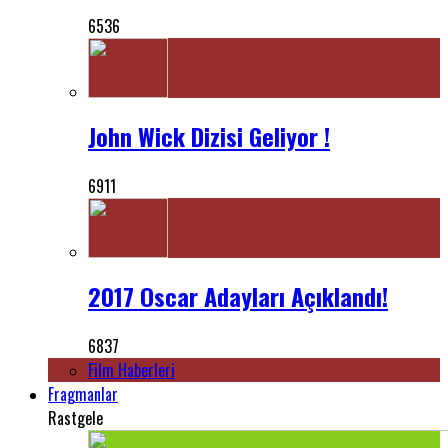
6536
John Wick Dizisi Geliyor !
6911
2017 Oscar Adayları Açıklandı!
6837
Film Haberleri
Fragmanlar
Rastgele