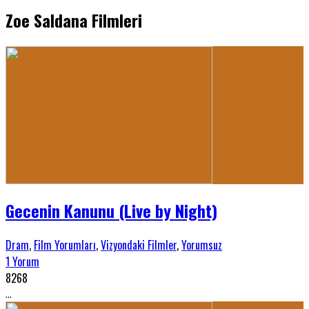
Zoe Saldana Filmleri
Gecenin Kanunu (Live by Night)
Dram
,
Film Yorumları
,
Vizyondaki Filmler
,
Yorumsuz
1 Yorum
8268
...