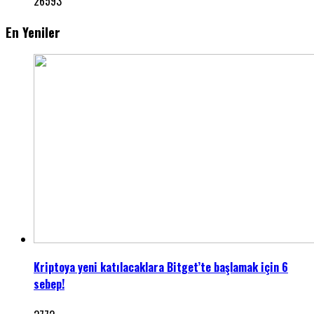
26593
En Yeniler
Kriptoya yeni katılacaklara Bitget’te başlamak için 6
sebep!