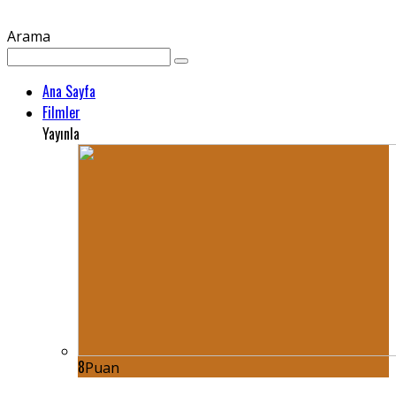
Arama
Ana Sayfa
Filmler
Yayınla
8
Puan