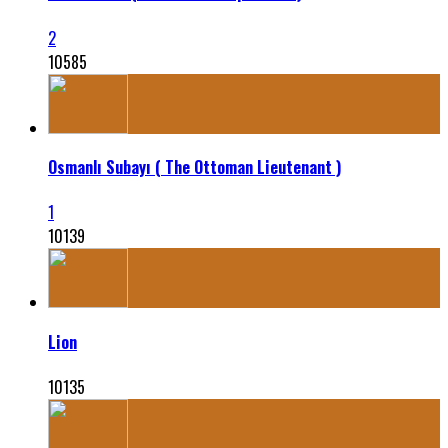
2
10585
Osmanlı Subayı ( The Ottoman Lieutenant )
1
10139
Lion
10135