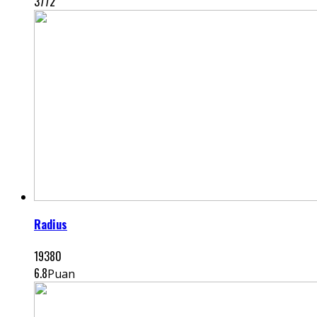
3772
Radius
19380
6.8
Puan