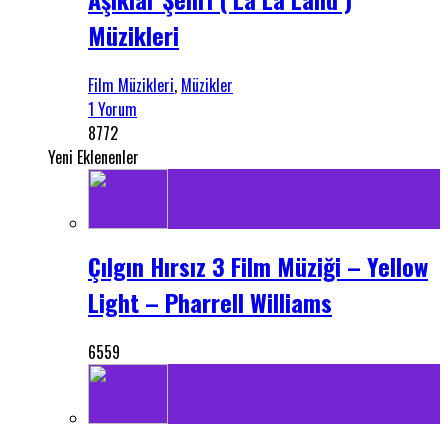
Müzikleri
Film Müzikleri
,
Müzikler
1 Yorum
8772
Yeni Eklenenler
Çılgın Hırsız 3 Film Müziği – Yellow
Light – Pharrell Williams
6559