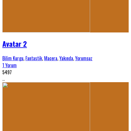
Avatar 2
Bilim Kurgu
,
Fantastik
,
Macera
,
Yakında
,
Yorumsuz
1 Yorum
5497
...