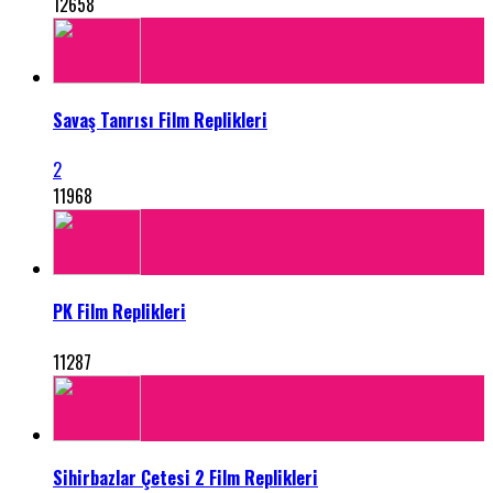
12658
Savaş Tanrısı Film Replikleri
2
11968
PK Film Replikleri
11287
Sihirbazlar Çetesi 2 Film Replikleri