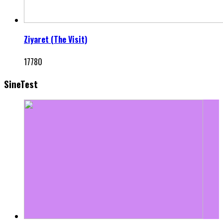
Ziyaret (The Visit)
17780
SineTest