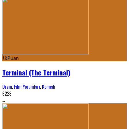
7.8
Puan
Terminal (The Terminal)
Dram
,
Film Yorumları
,
Komedi
6228
...