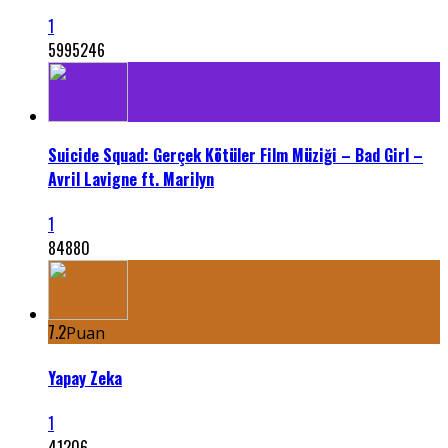
1
5995246
Suicide Squad: Gerçek Kötüler Film Müziği – Bad Girl –
Avril Lavigne ft. Marilyn
1
84880
7.2
Puan
Yapay Zeka
1
41206