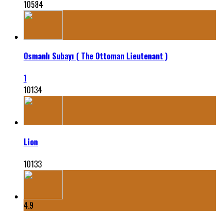
10584
Osmanlı Subayı ( The Ottoman Lieutenant )
1
10134
Lion
10133
4.9