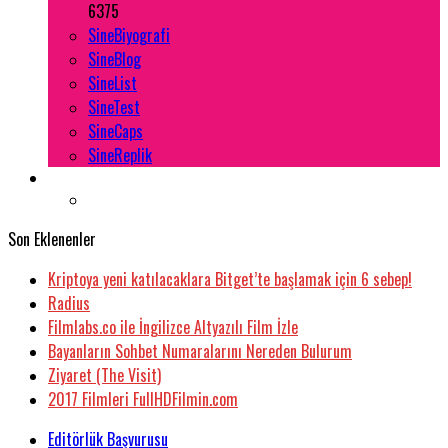
6375
SineBiyografi
SineBlog
SineList
SineTest
SineCaps
SineReplik
Son Eklenenler
Kriptoya yeni katılacaklara Bitget’te başlamak için 6 sebep!
Radius
Filmlabs.co ile İngilizce Altyazılı Film İzle
Bayanların Sohbet Numaralarını Nereden Bulurum
Ziyaret (The Visit)
2017 Filmleri FullHDFilmin.com
Editörlük Başvurusu