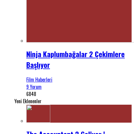
Ninja Kaplumbağalar 2 Çekimlere
Başlıyor
Film Haberleri
9 Yorum
6848
Yeni Eklenenler
The Accountant 2 Geliyor !