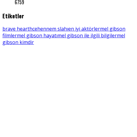
6759
Etiketler
brave hearth
cehennem slahı
en iyi aktörler
mel gibson
filmler
mel gibson hayatı
mel gibson ile ilgili bilgiler
mel
gibson kimdir