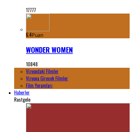
17777
6.4
Puan
WONDER WOMEN
10848
Vizyondaki Filmler
Vizyona Girecek Filmler
Film Yorumları
Haberler
Rastgele