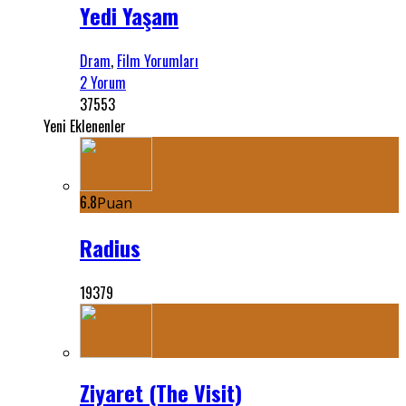
Yedi Yaşam
Dram
,
Film Yorumları
2 Yorum
37553
Yeni Eklenenler
6.8
Puan
Radius
19379
Ziyaret (The Visit)