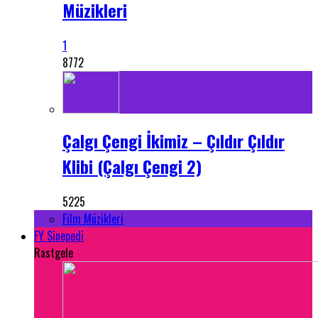
Müzikleri
1
8772
Çalgı Çengi İkimiz – Çıldır Çıldır
Klibi (Çalgı Çengi 2)
5225
Film Müzikleri
FY Sinepedi
Rastgele