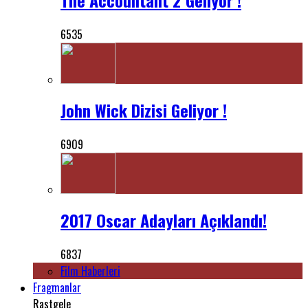
6535
John Wick Dizisi Geliyor !
6909
2017 Oscar Adayları Açıklandı!
6837
Film Haberleri
Fragmanlar
Rastgele