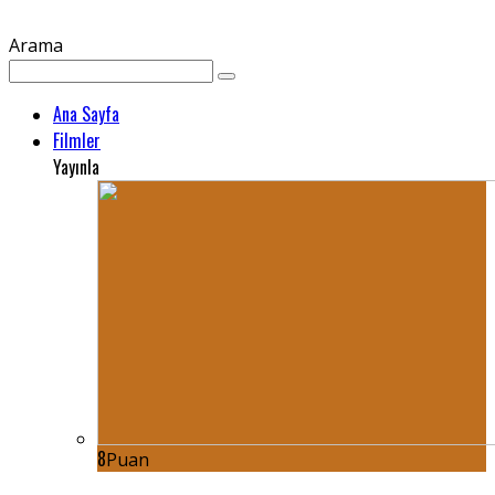
Arama
Ana Sayfa
Filmler
Yayınla
8
Puan