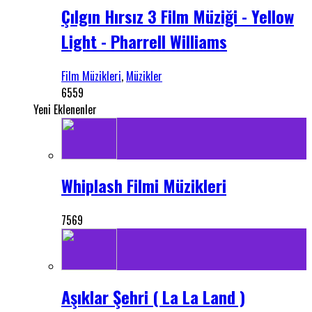
Çılgın Hırsız 3 Film Müziği - Yellow
Light - Pharrell Williams
Film Müzikleri
,
Müzikler
6559
Yeni Eklenenler
Whiplash Filmi Müzikleri
7569
Aşıklar Şehri ( La La Land )