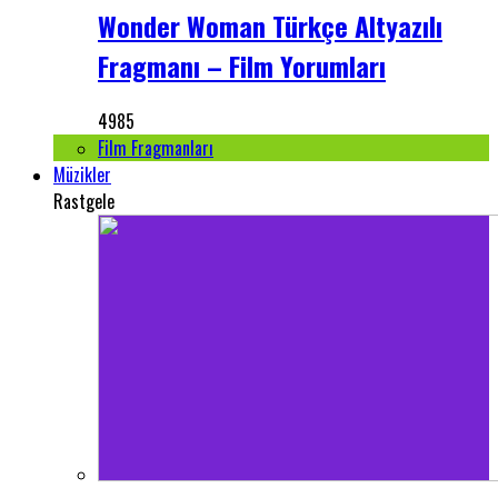
Wonder Woman Türkçe Altyazılı
Fragmanı – Film Yorumları
4985
Film Fragmanları
Müzikler
Rastgele