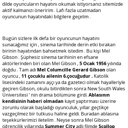
dilde oyuncuların hayatını okumak istiyorsanız sitemizde
aktif kalmanızı öneririm . Lafı fazla uzatmadan
oyuncunun hayatındaki bilgilere geçelim .
Bugün sizlere ilk defa bir oyuncunun hayatını
sunacağımız için , sinema tarihinde derin etki bırakan
birinin hayatından bahsetmek istedim . Bu kişi Mel
Gibson . Şüphesiz sinema tarihinin en efsane
aktörlerinden biri olan Mel Gibson ,
5 Ocak 1956
yılında
doğdu . Tam adı
Mel Columcille Gerard Gibson
olan
oyuncu ,
11 çocuklu ailenin 6.çocuğudur .
Katolik
lisesindeki zamanını aşçı ya da gazeteci olmak hayalleriyle
geçiren Gibson, okulu bitirdikten sonra New South Wales
Üniversitesi ‘ nin drama bölümüne girdi.
Ablasının
kendisinin haberi olmadan
kayıt yaptırması üzerine
zorunlu olarak başladığı oyunculuk, yıllar geçtikçe
vazgeçilmez bir tutkusu haline geldi. Buradan ablasına
teşekkürlerimizi iletelim . Neyse sonra Mel Gibson
öğrencilik yıllarında
Summer City
adlı filmde
Scollop