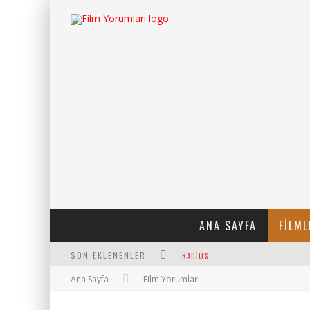
ANA SAYFA
FILML
RADIUS
SON EKLENENLER
FILMLABS.CO ILE İNGILIZCE ALTYAZI
Ana Sayfa
Film Yorumları
BAYANLARIN SOHBET NUMARALARIN