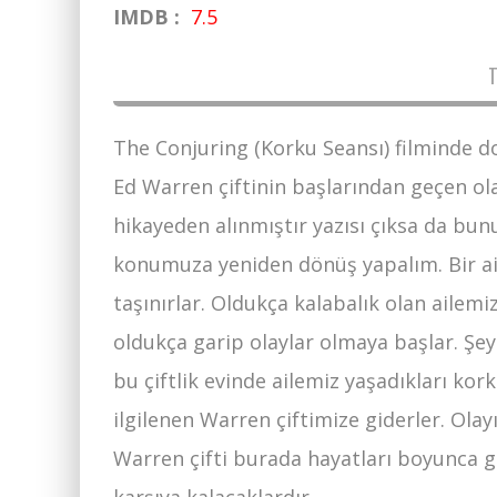
IMDB :
7.5
The Conjuring (Korku Seansı) filminde do
Ed Warren çiftinin başlarından geçen ola
hikayeden alınmıştır yazısı çıksa da bu
konumuza yeniden dönüş yapalım. Bir ail
taşınırlar. Oldukça kalabalık olan ailemi
oldukça garip olaylar olmaya başlar. Şeyt
bu çiftlik evinde ailemiz yaşadıkları kor
ilgilenen Warren çiftimize giderler. Olay
Warren çifti burada hayatları boyunca gö