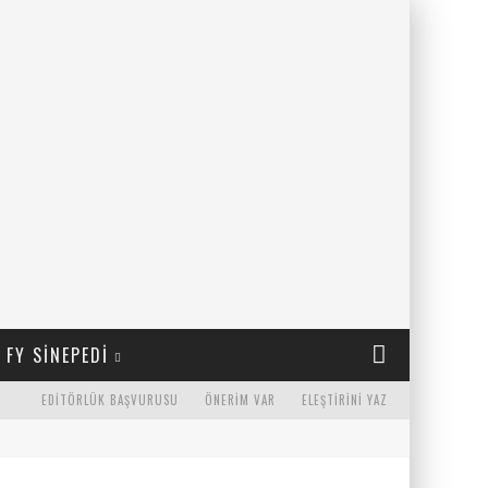
FY SINEPEDI
EDITÖRLÜK BAŞVURUSU
ÖNERIM VAR
ELEŞTIRINI YAZ