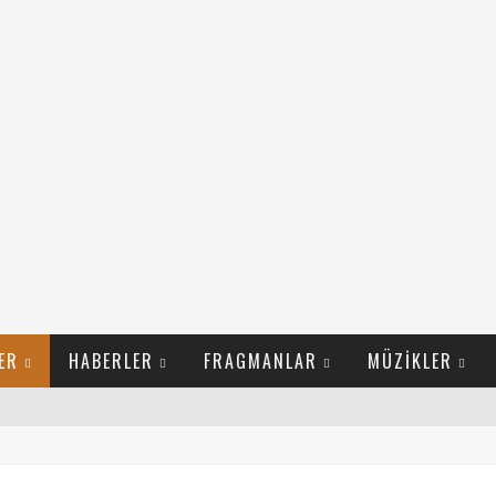
ER
HABERLER
FRAGMANLAR
MÜZIKLER
LI FILM İZLE
I NEREDEN BULURUM