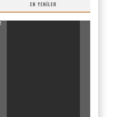
EN YENILER
6.8
PUAN