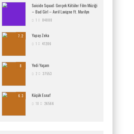
Suicide Squad: Gerçek Kötüler Film Müziği
– Bad Girl – Avril Lavigne ft. Marilyn
1
84880
Yapay Zeka
7.2
1
41206
Yedi Yaşam
8
2
37553
Küçük Esnaf
6.3
18
26566