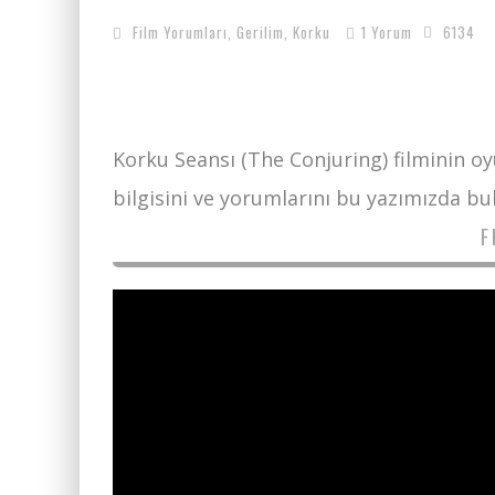
Film Yorumları
,
Gerilim
,
Korku
1 Yorum
6134
Korku Seansı (The Conjuring) filminin o
bilgisini ve yorumlarını bu yazımızda bula
F