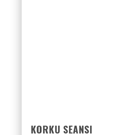
ZIYARET (THE VISIT)
2017 FILMLERI FULLHDFILMIN.COM
KORKU SEANSI