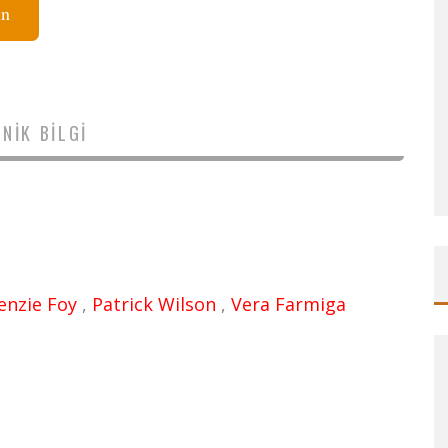
ın
NIK BILGI
enzie Foy
,
Patrick Wilson
,
Vera Farmiga