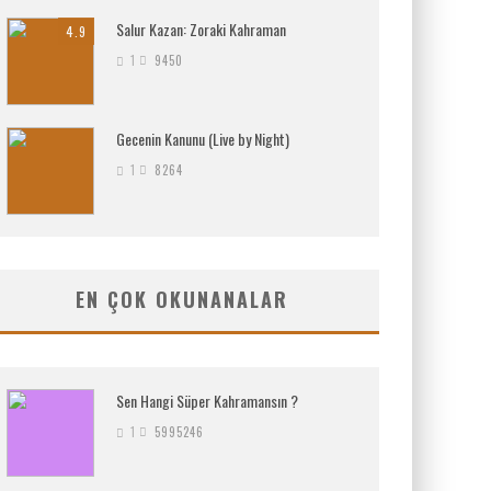
Salur Kazan: Zoraki Kahraman
4.9
1
9450
Gecenin Kanunu (Live by Night)
1
8264
EN ÇOK OKUNANALAR
Sen Hangi Süper Kahramansın ?
1
5995246