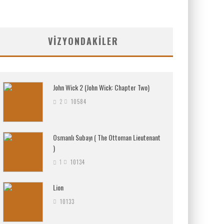
VIZYONDAKILER
John Wick 2 (John Wick: Chapter Two)
2
10584
Osmanlı Subayı ( The Ottoman Lieutenant
)
1
10134
Lion
10133