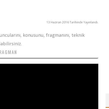
13 Haziran 2016 Tarihinde Yayınlandı.
yuncularını, konusunu, fragmanını, teknik
bilirsiniz.
RAGMAN